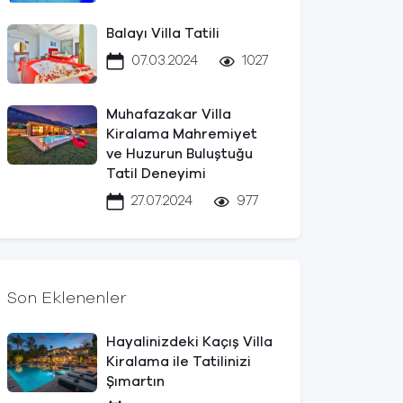
Balayı Villa Tatili
07.03.2024
1027
Muhafazakar Villa
Kiralama Mahremiyet
ve Huzurun Buluştuğu
Tatil Deneyimi
27.07.2024
977
Son Eklenenler
Hayalinizdeki Kaçış Villa
Kiralama ile Tatilinizi
Şımartın