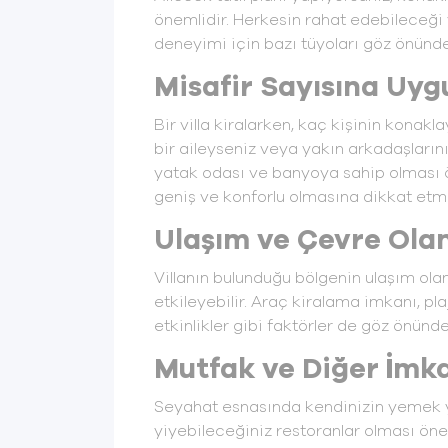
önemlidir. Herkesin rahat edebileceği v
deneyimi için bazı tüyoları göz önünde 
Misafir Sayısına Uyg
Bir villa kiralarken, kaç kişinin kona
bir aileyseniz veya yakın arkadaşlarınız
yatak odası ve banyoya sahip olması ön
geniş ve konforlu olmasına dikkat etme
Ulaşım ve Çevre Olan
Villanın bulunduğu bölgenin ulaşım olan
etkileyebilir. Araç kiralama imkanı, pl
etkinlikler gibi faktörler de göz önünde
Mutfak ve Diğer İmk
Seyahat esnasında kendinizin yemek 
yiyebileceğiniz restoranlar olması önem