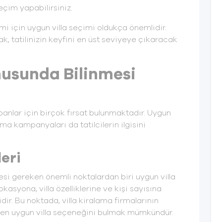
eçim yapabilirsiniz.
i için uygun villa seçimi oldukça önemlidir.
rak, tatilinizin keyfini en üst seviyeye çıkaracak
nusunda Bilinmesi
panlar için birçok fırsat bulunmaktadır. Uygun
ama kampanyaları da tatilcilerin ilgisini
eri
si gereken önemli noktalardan biri uygun villa
lokasyona, villa özelliklerine ve kişi sayısına
ir. Bu noktada, villa kiralama firmalarının
k en uygun villa seçeneğini bulmak mümkündür.