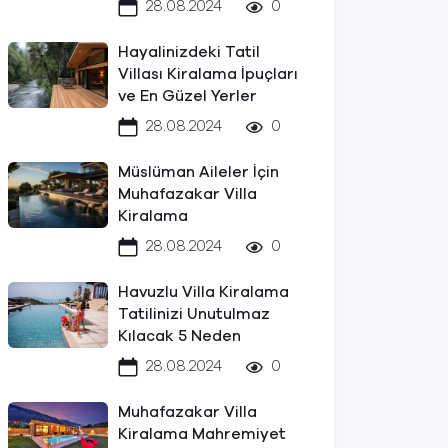
28.08.2024
0
Hayalinizdeki Tatil
Villası Kiralama İpuçları
ve En Güzel Yerler
28.08.2024
0
Müslüman Aileler İçin
Muhafazakar Villa
Kiralama
28.08.2024
0
Havuzlu Villa Kiralama
Tatilinizi Unutulmaz
Kılacak 5 Neden
28.08.2024
0
Muhafazakar Villa
Kiralama Mahremiyet