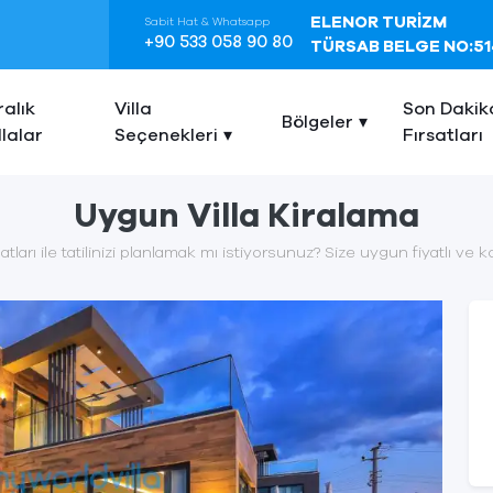
ELENOR TURİZM
Sabit Hat & Whatsapp
+90 533 058 90 80
TÜRSAB BELGE NO:51
ralık
Villa
Son Dakik
Bölgeler
llalar
Seçenekleri
Fırsatları
Uygun Villa Kiralama
atları ile tatilinizi planlamak mı istiyorsunuz? Size uygun fiyatlı ve ko