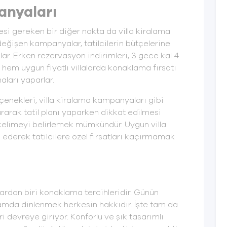
anyaları
si gereken bir diğer nokta da villa kiralama
eğişen kampanyalar, tatilcilerin bütçelerine
lar. Erken rezervasyon indirimleri, 3 gece kal 4
 hem uygun fiyatlı villalarda konaklama fırsatı
aları yaparlar.
eçenekleri, villa kiralama kampanyaları gibi
rarak tatil planı yaparken dikkat edilmesi
kelimeyi belirlemek mümkündür. Uygun villa
ederek tatilcilere özel fırsatları kaçırmamak
lardan biri konaklama tercihleridir. Günün
tamda dinlenmek herkesin hakkıdır. İşte tam da
i devreye giriyor. Konforlu ve şık tasarımlı