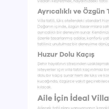
villaları keşfetmek, hayalinizdeki tati
Ayrıcalıklı ve Özgün
Villa tatili, lüks otellerdeki standart hi
Doğanın içinde, özgün tasarımlara sahi
ayrıcalıklı bir deneyim sunar. Kendini
özenle tasarlanmış odalar, konforlu ya
tatiliniz unutulmaz bir deneyime dönüş
Huzur Dolu Kaçış
Şehir hayatının stresinden uzaklaşmak
isteyenler için villa tatili kaçınılmaz bi
dolu bir kaçış sunar hem de lüks ve k
kucağında, özgürce vakit geçirebileceği
kılacak.
Aile İçin İdeal Vil
Ailecek tatil planı yapıyorsanız, ko