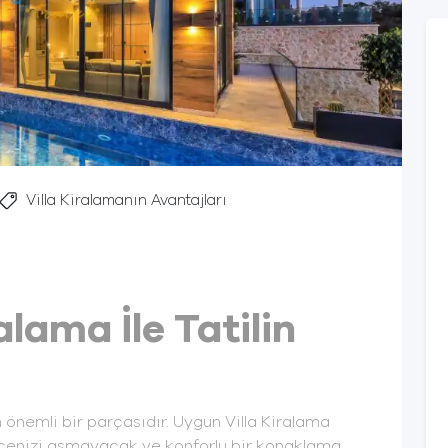
Villa Kiralamanın Avantajları
alama İle Tatilin
n önemli bir parçasıdır. Uygun Villa Kiralama
bütçenizi aşmayacak ve konforlu bir konaklama