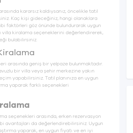
a
rasında kararsız kaldıysanız, öncelikle tatil
isiniz. Kaç kişi gideceğiniz, hangi olanaklara
ibi faktörleri göz önünde bulundurarak uygun
lı villa kiralama seçeneklerini değerlendirerek,
i bulabilirsiniz.
 Kiralama
leri arasında geniş bir yelpaze bulunmaktadır.
avuzlu bir villa veya şehir merkezine yakın
seçim yapabilirsiniz. Tatil planınıza en uygun
ırma yaparak farklı seçenekleri
Kiralama
ralama seçenekleri arasında, erken rezervasyon
bi avantajları da değerlendirebilirsiniz. Uygun
laştırma yaparak, en uygun fiyatı ve en iyi