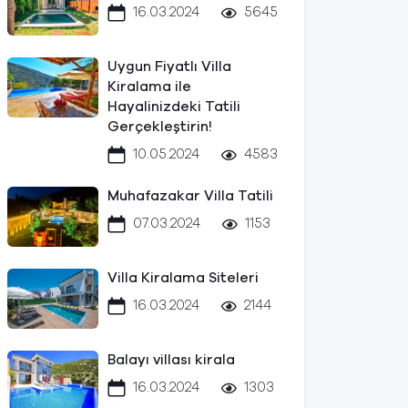
16.03.2024
5645
Uygun Fiyatlı Villa
Kiralama ile
Hayalinizdeki Tatili
Gerçekleştirin!
10.05.2024
4583
Muhafazakar Villa Tatili
07.03.2024
1153
Villa Kiralama Siteleri
16.03.2024
2144
Balayı villası kirala
16.03.2024
1303