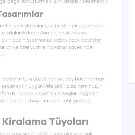
li gerçeğe dönüştürmek için ideal bir seçenektir.
 Tasarımlar
zmetlerden sıkılanlar için birebir bir seçenektir.
p villalarda konaklamak, başlı başına
zi evinizde hissetmenizi sağlayacak detaylar,
taklar ve özel yüzme havuzları sayesinde
ür.
, doğanın tüm güzellikleriyle baş başa kalmak
r seçenektir. Uygun villa tatili, size hem huzur
onforu bir arada yaşamanızı sağlar. Doğanın
niz villalar, hayalinizdeki tatili gerçek
la Kiralama Tüyoları
naklama konusunda doğru seçimler yapmak