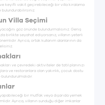
e keyifli vakit geçirebileceği bir villa kiralama
bulundurabilirsiniz.
un Villa Seçimi
klayacağını göz önünde bulundurmalısınız. Geniş
la birlikte seyahat ediyorsanız, villanın yeterli
emlidir. Ayrıca, ortak kullanım alanlarının da
lisiniz.
akları
akları ve çevredeki aktiviteler de tatil planınızı
ajlara ve restoranlara olan yakınlık, çocuk dostu
 bulundurulmalıdır.
anlar
yapabileceği bir mutfak veya dışarıda yemek
lidir. Ayrıca, villanın sunduğu diğer imkanlar