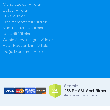
Muhafazakar Villalar
Balayı Villaları
Lüks Villalar
Deniz Manzaralı Villalar
Kapalı Havuzlu Villalar
Jakuzili Villalar
Geniş Aileye Uygun Villalar
Evcil Hayvan İzinli Villalar
Doğa Manzaralı Villalar
Sitemiz
256 Bit SSL Sertifikası
ile korunmaktadır.