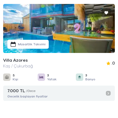
Müsaitlik Takvimi
Villa Azores
.0
Kaş / Çukurbağ
5
3
3
Kişi
Yatak
Banyo
7.000 TL
/Gece
Gecelik başlayan fiyatlar