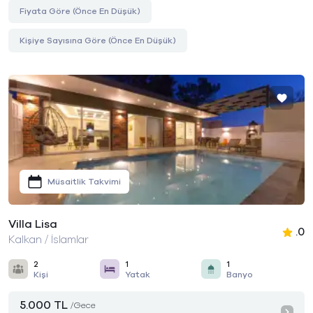
Fiyata Göre (Önce En Düşük)
Kişiye Sayısına Göre (Önce En Düşük)
Müsaitlik Takvimi
Villa Lisa
.0
Kalkan / İslamlar
2
1
1
Kişi
Yatak
Banyo
5.000 TL
/Gece