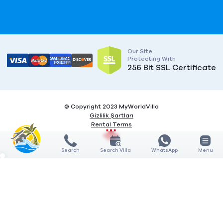
Our Site
Protecting With
256 Bit SSL Certificate
© Copyright 2023 MyWorldVilla
Gizlilik Şartları
Rental Terms
Search
Search Villa
WhatsApp
Menu
X
X
COMPARE
COMPARE
0
3
SHOW
Features
General features