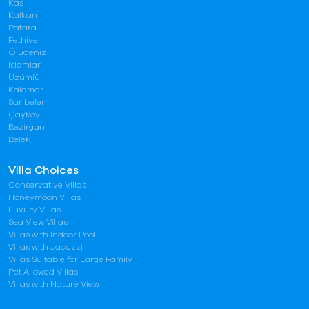
Kaş
Kalkan
Patara
Fethiye
Ölüdeniz
İslamlar
Üzümlü
Kalamar
Sarıbelen
Çayköy
Bezirgan
Belek
Villa Choices
Conservative Villas
Honeymoon Villas
Luxury Villas
Sea View Villas
Villas with Indoor Pool
Villas with Jacuzzi
Villas Suitable for Large Family
Pet Allowed Villas
Villas with Nature View