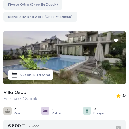
Fiyata Göre (Önce En Düşük)
Kişiye Sayısına Göre (Önce En Düşük)
Müsaitlik Takvimi
Villa Oscar
.0
Fethiye / Ovacık
7
3
0
Kişi
Yatak
Banyo
6.600 TL
/Gece