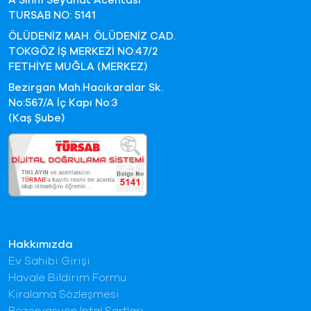
A Sınıfı Seyahat Acentası
TURSAB NO: 5141
ÖLÜDENİZ MAH. ÖLÜDENİZ CAD.
TOKGÖZ İŞ MERKEZİ NO:47/2
FETHİYE MUĞLA (MERKEZ)
Bezirgan Mah.Hacıkaralar Sk.
No:567/A İç Kapı No:3
(Kaş Şube)
Hakkımızda
Ev Sahibi Girişi
Havale Bildirim Formu
Kiralama Sözleşmesi