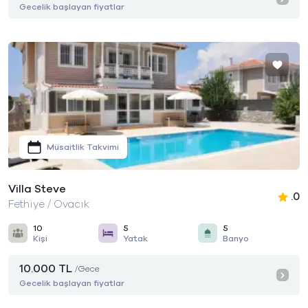
Gecelik başlayan fiyatlar
Müsaitlik Takvimi
Villa Steve
.0
Fethiye / Ovacık
10
5
5
Kişi
Yatak
Banyo
10.000 TL
/Gece
Gecelik başlayan fiyatlar