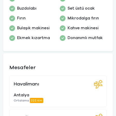
Buzdolabı
Set üstü ocak
Fırın
Mikrodalga fırın
Bulaşık makinesi
Kahve makinesi
Ekmek kızartma
Donanımlı mutfak
Mesafeler
Havalimanı
Antalya
Ortalama
225 Km