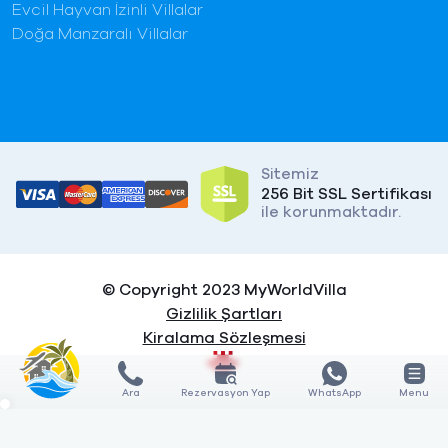
Evcil Hayvan İzinli Villalar
Doğa Manzaralı Villalar
Sitemiz
256 Bit SSL Sertifikası
ile korunmaktadır.
© Copyright 2023 MyWorldVilla
Gizlilik Şartları
Kiralama Sözleşmesi
Ara
Rezervasyon Yap
WhatsApp
Menu
X
X
KARŞILAŞTIR
KARŞILAŞTIR
0
3
GÖSTER