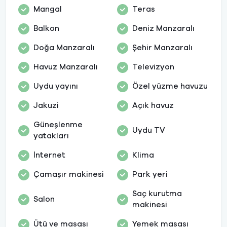
Mangal
Teras
Balkon
Deniz Manzaralı
Doğa Manzaralı
Şehir Manzaralı
Havuz Manzaralı
Televizyon
Uydu yayını
Özel yüzme havuzu
Jakuzi
Açık havuz
Güneşlenme
Uydu TV
yatakları
İnternet
Klima
Çamaşır makinesi
Park yeri
Saç kurutma
Salon
makinesi
Ütü ve masası
Yemek masası