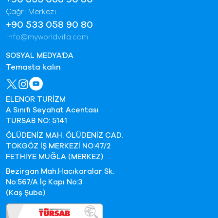
Çağrı Merkezi
+90 533 058 90 80
info@myworldvilla.com
SOSYAL MEDYA'DA
Temasta kalın
ELENOR TURİZM
A Sınıfı Seyahat Acentası
TURSAB NO: 5141
ÖLÜDENİZ MAH. ÖLÜDENİZ CAD.
TOKGÖZ İŞ MERKEZİ NO:47/2
FETHİYE MUĞLA (MERKEZ)
Bezirgan Mah.Hacıkaralar Sk.
No:567/A İç Kapı No:3
(Kaş Şube)