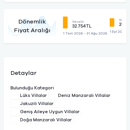
Geceli
Dönemlik
Gecelik
25.5
32.754TL
Fiyat Aralığı
1 Eyl 2026 
1 Tem 2026 - 31 Ağu 2026
Detaylar
Bulunduğu Kategori
Lüks Villalar
Deniz Manzaralı Villalar
Jakuzili Villalar
Geniş Aileye Uygun Villalar
Doğa Manzaralı Villalar