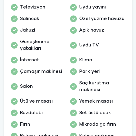
Televizyon
Uydu yayını
Salıncak
Özel yüzme havuzu
Jakuzi
Açık havuz
Güneşlenme
Uydu TV
yatakları
İnternet
Klima
Çamaşır makinesi
Park yeri
Saç kurutma
Salon
makinesi
Ütü ve masası
Yemek masası
Buzdolabı
Set üstü ocak
Fırın
Mikrodalga fırın
Bulaşık makinesi
Kahve makinesi