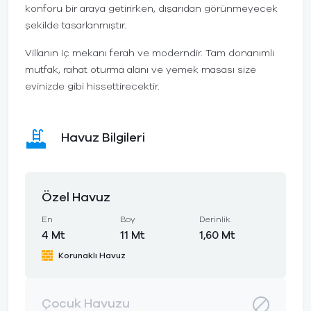
konforu bir araya getirirken, dışarıdan görünmeyecek
şekilde tasarlanmıştır.
Villanın iç mekanı ferah ve moderndir. Tam donanımlı
mutfak, rahat oturma alanı ve yemek masası size
evinizde gibi hissettirecektir.
Havuz Bilgileri
Özel Havuz
En
Boy
Derinlik
4 Mt
11 Mt
1,60 Mt
Korunaklı Havuz
Çocuk Havuzu