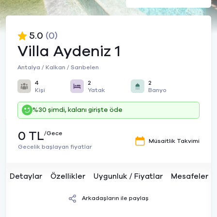
5.0
(0)
Villa Aydeniz 1
Antalya / Kalkan / Sarıbelen
4
2
2
Kişi
Yatak
Banyo
%30 şimdi, kalanı girişte öde
0 TL
/Gece
Müsaitlik Takvimi
Gecelik başlayan fiyatlar
Detaylar
Özellikler
Uygunluk / Fiyatlar
Mesafeler
Arkadaşların ile paylaş