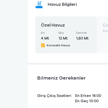
Havuz Bilgileri
Özel Havuz
Ço
Bul
En
Boy
Derinlik
4 Mt
12 Mt
1,60 Mt
Korunaklı Havuz
Bilmeniz Gerekenler
Giriş Çıkış Saatleri
En Erken 16:00
En Geç 10:00