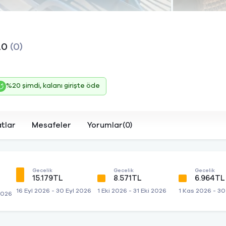
.0
(0)
%20 şimdi, kalanı girişte öde
atlar
Mesafeler
Yorumlar(0)
Gecelik
Gecelik
Gecelik
15.179TL
8.571TL
6.964TL
16 Eyl 2026 - 30 Eyl 2026
1 Eki 2026 - 31 Eki 2026
1 Kas 2026 - 3
2026