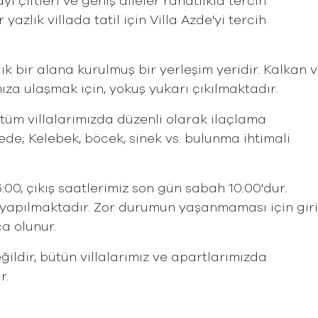
yı çiftleri ve geniş aileler rahatlıkla tercih
r yazlık villada tatil için Villa Azde'yi tercih
ık bir alana kurulmuş bir yerleşim yeridir. Kalkan 
mıza ulaşmak için, yokuş yukarı çıkılmaktadır.
tüm villalarımızda düzenli olarak ilaçlama
e; Kelebek, böcek, sinek vs. bulunma ihtimali
16:00, çıkış saatlerimiz son gün sabah 10:00'dur.
 yapılmaktadır. Zor durumun yaşanmaması için giri
ca olunur.
ğildir, bütün villalarımız ve apartlarımızda
r.