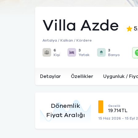
Villa Azde
5
Antalya / Kalkan / Kördere
6
3
3
Kişi
Yatak
Banyo
Detaylar
Özellikler
Uygunluk / Fiy
Dönemlik
Gecelik
19.714TL
Fiyat Aralığı
15 Haz 2026 - 15 Eyl 