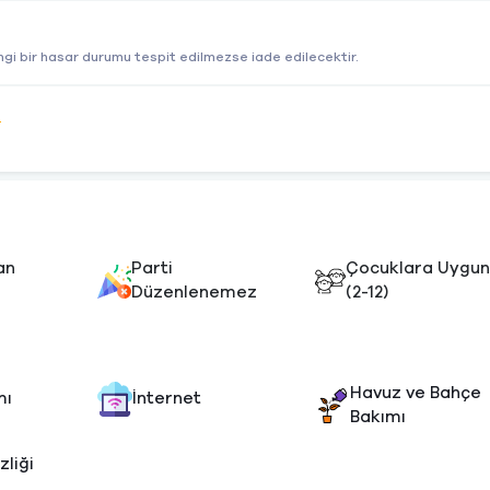
gi bir hasar durumu tespit edilmezse iade edilecektir.
e
an
Parti
Çocuklara Uygu
Düzenlenemez
(2-12)
Havuz ve Bahçe
mı
İnternet
Bakımı
zliği