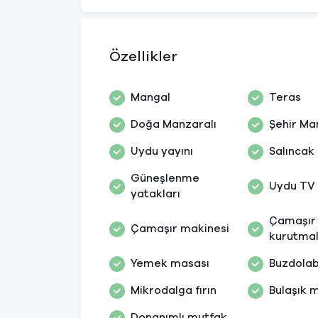
Özellikler
Mangal
Teras
Doğa Manzaralı
Şehir Ma
Uydu yayını
Salıncak
Güneşlenme
Uydu TV
yatakları
Çamaşır
Çamaşır makinesi
kurutmal
Yemek masası
Buzdolab
Mikrodalga fırın
Bulaşık 
Donanımlı mutfak