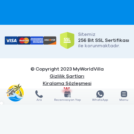
Sitemiz
256 Bit SSL Sertifikası
ile korunmaktadır.
© Copyright 2023 MyWorldVilla
Gizlilik Şartları
Kiralama Sözleşmesi
Ara
Rezervasyon Yap
WhatsApp
Menu
X
X
KARŞILAŞTIR
KARŞILAŞTIR
0
3
GÖSTER
Özellik