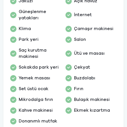
Jakuzi
Açık havuz
Güneşlenme
İnternet
yatakları
Klima
Çamaşır makinesi
Park yeri
Salon
Saç kurutma
Ütü ve masası
makinesi
Sokakda park yeri
Çekyat
Yemek masası
Buzdolabı
Set üstü ocak
Fırın
Mikrodalga fırın
Bulaşık makinesi
Kahve makinesi
Ekmek kızartma
Donanımlı mutfak