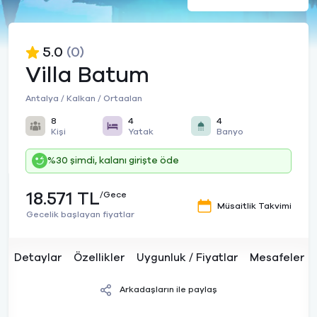
5.0
(0)
Villa Batum
Antalya / Kalkan / Ortaalan
8
4
4
Kişi
Yatak
Banyo
%30 şimdi, kalanı girişte öde
18.571 TL
/Gece
Müsaitlik Takvimi
Gecelik başlayan fiyatlar
Detaylar
Özellikler
Uygunluk / Fiyatlar
Mesafeler
Arkadaşların ile paylaş