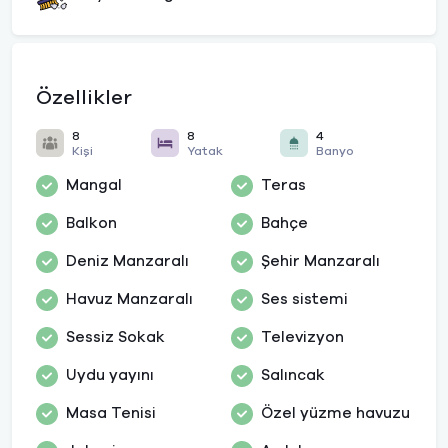
Özellikler
8
8
4
Kişi
Yatak
Banyo
Mangal
Teras
Balkon
Bahçe
Deniz Manzaralı
Şehir Manzaralı
Havuz Manzaralı
Ses sistemi
Sessiz Sokak
Televizyon
Uydu yayını
Salıncak
Masa Tenisi
Özel yüzme havuzu