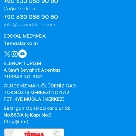
+90 533 058 90 80
Çağrı Merkezi
+90 533 058 90 80
info@myworldvilla.com
SOSYAL MEDYA'DA
Temasta kalın
ELENOR TURİZM
A Sınıfı Seyahat Acentası
TURSAB NO: 5141
ÖLÜDENİZ MAH. ÖLÜDENİZ CAD.
TOKGÖZ İŞ MERKEZİ NO:47/2
FETHİYE MUĞLA (MERKEZ)
Bezirgan Mah.Hacıkaralar Sk.
No:567/A İç Kapı No:3
(Kaş Şube)