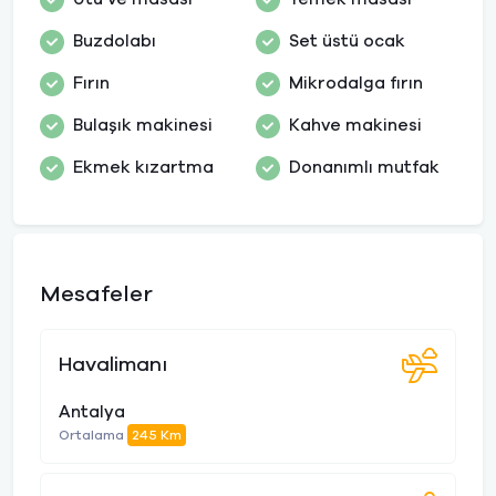
Buzdolabı
Set üstü ocak
Fırın
Mikrodalga fırın
Bulaşık makinesi
Kahve makinesi
Ekmek kızartma
Donanımlı mutfak
Mesafeler
Havalimanı
Antalya
Ortalama
245 Km