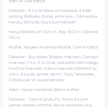
alanı ve Özel bahçe
Detayları : 6 kişilik Masa ve Sandalye, 4 Adet
şezlong, Barbekü, Güneş şemsiyesi , Özel yüzme
havuzu, Salıncak, Duş bulunmaktadır.
Havuz Ebatları; En: 3,00 m , Boy: 8,00 m , Derinlik:
1.55 m
Mutfak : Modern Amerikan Mutfak (Zemin Katta)
Detayları : Buz dolabı, Bulaşık makinesi, Çamaşır
makinesi, Fırın, 4 ’lü Ocak (ankastre), Mikrodalga
fırın,Tost makinesi, Kahve makinesi, Elektrikli su
ısıtıcı, 6 kişilik yemek takımı, Tava, Tencereler,
Çatal bıçak vb. bulunmaktadır.
Salon : Havuz manzaralı (Zemin Katta)
Detayları : Oturma grubu,TV , Klima, 6 kişilik
yemek masası, şömine, Havuz kenarına çıkış,