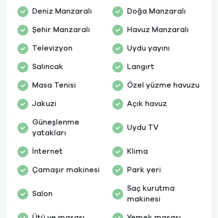
Deniz Manzaralı
Doğa Manzaralı
Şehir Manzaralı
Havuz Manzaralı
Televizyon
Uydu yayını
Salıncak
Langırt
Masa Tenisi
Özel yüzme havuzu
Jakuzi
Açık havuz
Güneşlenme
Uydu TV
yatakları
İnternet
Klima
Çamaşır makinesi
Park yeri
Saç kurutma
Salon
makinesi
Ütü ve masası
Yemek masası