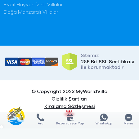
Evcil Hayvan İzinli Villalar
Doğa Manzaralı Villalar
Sitemiz
256 Bit SSL Sertifikası
ile korunmaktadır.
© Copyright 2023 MyWorldVilla
Gizlilik Şartları
Kiralama Sözleşmesi
Ara
Rezervasyon Yap
WhatsApp
Menu
X
X
KARŞILAŞTIR
KARŞILAŞTIR
0
3
GÖSTER