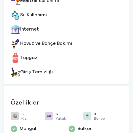
Elektrik Kullanımı
Su Kullanımı
İnternet
Havuz ve Bahçe Bakımı
Tüpgaz
Giriş Temizliği
Özellikler
6
6
3
Kişi
Yatak
Banyo
Mangal
Balkon