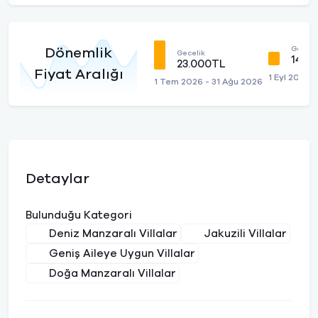
Geceli
Dönemlik
Gecelik
14.0
23.000TL
Fiyat Aralığı
1 Eyl 2026 
1 Tem 2026 - 31 Ağu 2026
Detaylar
Bulunduğu Kategori
Deniz Manzaralı Villalar
Jakuzili Villalar
Geniş Aileye Uygun Villalar
Doğa Manzaralı Villalar