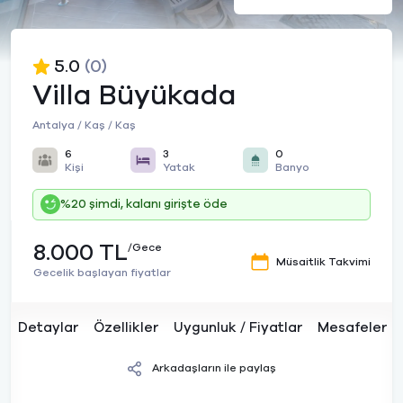
5.0
(0)
Villa Büyükada
Antalya / Kaş / Kaş
6
3
0
Kişi
Yatak
Banyo
%20 şimdi, kalanı girişte öde
8.000 TL
/Gece
Müsaitlik Takvimi
Gecelik başlayan fiyatlar
Detaylar
Özellikler
Uygunluk / Fiyatlar
Mesafeler
Arkadaşların ile paylaş