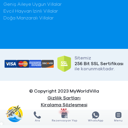
Geniş Aileye Uygun Villalar
Evcil Hayvan İzinli Villalar
Doğa Manzaralı Villalar
Sitemiz
256 Bit SSL Sertifikası
ile korunmaktadır.
© Copyright 2023 MyWorldVilla
Gizlilik Şartları
Kiralama Sözleşmesi
Ara
Rezervasyon Yap
WhatsApp
Menu