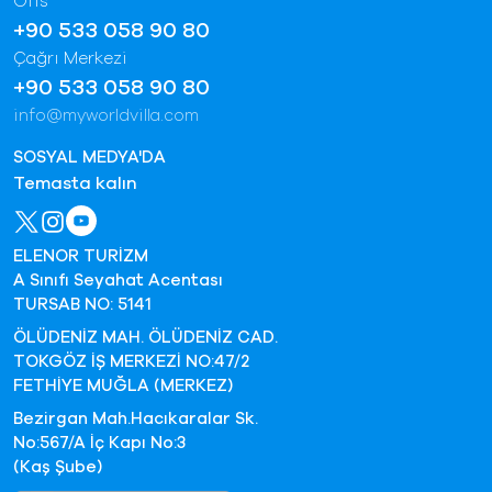
Ofis
+90 533 058 90 80
Çağrı Merkezi
+90 533 058 90 80
info@myworldvilla.com
SOSYAL MEDYA'DA
Temasta kalın
ELENOR TURİZM
A Sınıfı Seyahat Acentası
TURSAB NO: 5141
ÖLÜDENİZ MAH. ÖLÜDENİZ CAD.
TOKGÖZ İŞ MERKEZİ NO:47/2
FETHİYE MUĞLA (MERKEZ)
Bezirgan Mah.Hacıkaralar Sk.
No:567/A İç Kapı No:3
(Kaş Şube)