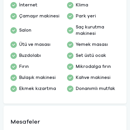
İnternet
Klima
Çamaşır makinesi
Park yeri
Saç kurutma
Salon
makinesi
Ütü ve masası
Yemek masası
Buzdolabı
Set üstü ocak
Fırın
Mikrodalga fırın
Bulaşık makinesi
Kahve makinesi
Ekmek kızartma
Donanımlı mutfak
Mesafeler