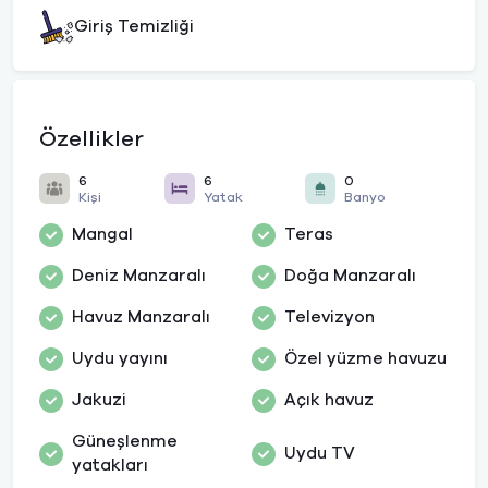
Giriş Temizliği
Özellikler
6
6
0
Kişi
Yatak
Banyo
Mangal
Teras
Deniz Manzaralı
Doğa Manzaralı
Havuz Manzaralı
Televizyon
Uydu yayını
Özel yüzme havuzu
Jakuzi
Açık havuz
Güneşlenme
Uydu TV
yatakları