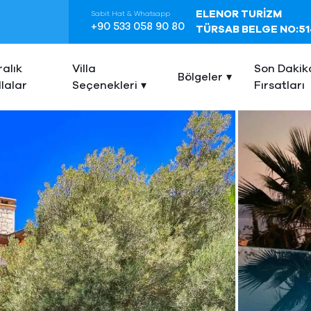
ELENOR TURİZM
Sabit Hat & Whatsapp
+90 533 058 90 80
TÜRSAB BELGE NO:51
ralık
Villa
Son Dakik
Bölgeler
llalar
Seçenekleri
Fırsatları