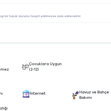
gi bir hasar durumu tespit edilmezse iade edilecektir.
e
Çocuklara Uygun
emez
(2-12)
Havuz ve Bahçe
mı
İnternet
Bakımı
zliği