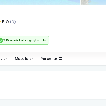
5.0
(0)
%15 şimdi, kalanı girişte öde
atlar
Mesafeler
Yorumlar(0)