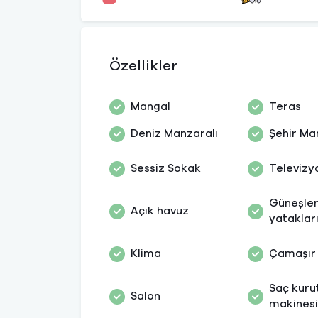
Özellikler
Mangal
Teras
Deniz Manzaralı
Şehir Ma
Sessiz Sokak
Televizy
Güneşle
Açık havuz
yataklar
Klima
Çamaşır
Saç kur
Salon
makines