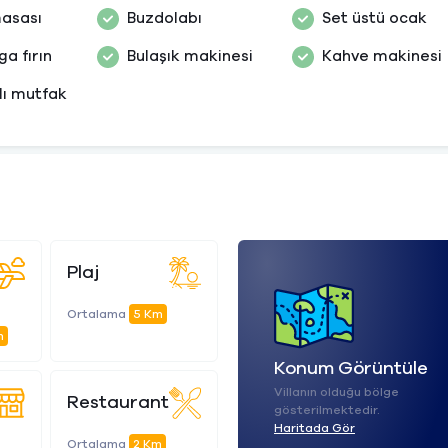
asası
Buzdolabı
Set üstü ocak
a fırın
Bulaşık makinesi
Kahve makinesi
ı mutfak
Plaj
Ortalama
5 Km
m
Konum Görüntüle
Villanın olduğu bölge
Restaurant
gösterilmektedir.
Haritada Gör
Ortalama
2 Km