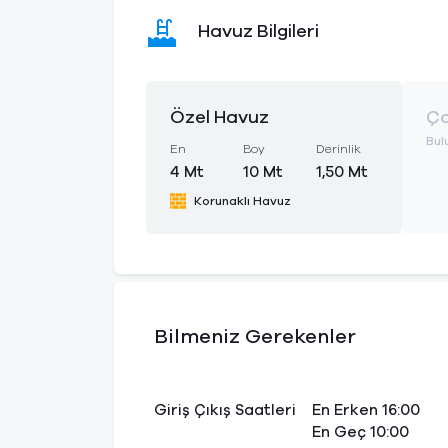
Havuz Bilgileri
Özel Havuz
Ço
Bul
En
Boy
Derinlik
4 Mt
10 Mt
1,50 Mt
Korunaklı Havuz
Bilmeniz Gerekenler
Giriş Çıkış Saatleri
En Erken 16:00
En Geç 10:00