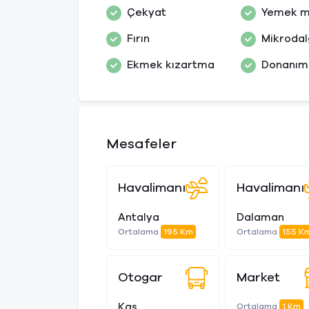
Çekyat
Yemek m
Fırın
Mikrodalg
Ekmek kızartma
Donanıml
Mesafeler
Havalimanı
Havalimanı
Antalya
Dalaman
Ortalama
195 Km
Ortalama
155 K
Otogar
Market
Kaş
Ortalama
1 Km