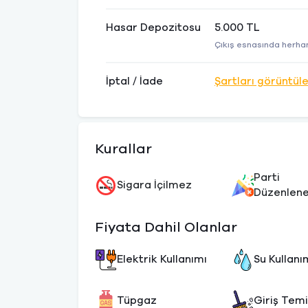
Hasar Depozitosu
5.000 TL
Çıkış esnasında herhan
İptal / İade
Şartları görüntül
Kurallar
Parti
Sigara İçilmez
Düzenlen
Fiyata Dahil Olanlar
Elektrik Kullanımı
Su Kullanı
Tüpgaz
Giriş Temi