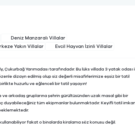
Deniz Manzaralı Villalar
keze Yakın Villalar
Evcil Hayvan İzinli Villalar
y, Çukurbağ Yarımadası tarafındadır. Bu lüks villada 3 yatak odası i
enle dizayn edilmiş olup siz değerli misafirlerimize eşsiz bir tatil
rlikte huzurlu ve eğlenceli bir tatil yaşayın!
e ve arkadaş gruplarına şehrin gürültüsünden uzak masal gibi bir
aç duyabileceğiniz tüm ekipmanlar bulunmaktadır. Keyifli tatil imkan
 beklemektedir.
kullanabiliyor fakat o binalarda kiralama söz konusu değil.