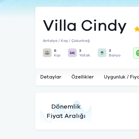
Villa Cindy
Antalya / Kaş / Çukurbağ
6
3
3
Kişi
Yatak
Banyo
Detaylar
Özellikler
Uygunluk / Fiy
Dönemlik
Fiyat Aralığı