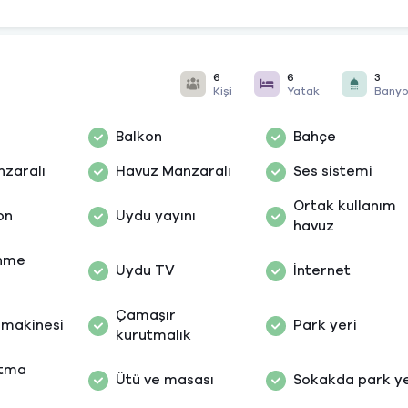
6
6
3
Kişi
Yatak
Bany
Balkon
Bahçe
nzaralı
Havuz Manzaralı
Ses sistemi
Ortak kullanım
on
Uydu yayını
havuz
nme
Uydu TV
İnternet
ı
Çamaşır
 makinesi
Park yeri
kurutmalık
utma
Ütü ve masası
Sokakda park ye
i