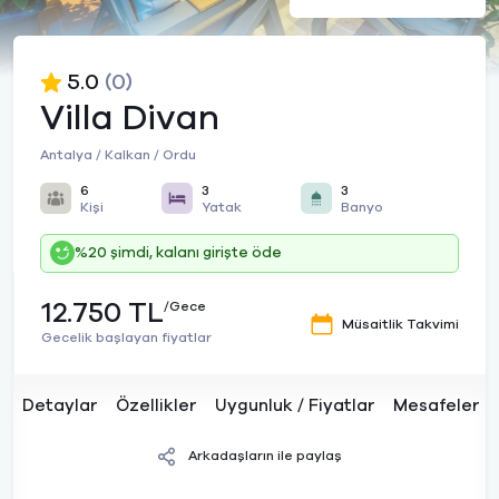
5.0
(0)
Villa Divan
Antalya / Kalkan / Ordu
6
3
3
Kişi
Yatak
Banyo
%20 şimdi, kalanı girişte öde
12.750 TL
/Gece
Müsaitlik Takvimi
Gecelik başlayan fiyatlar
Detaylar
Özellikler
Uygunluk / Fiyatlar
Mesafeler
Arkadaşların ile paylaş