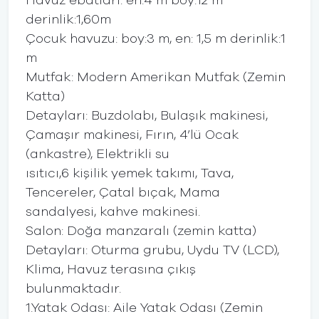
Havuz ebatları: en:4 m boy:12 m
derinlik:1,60m
Çocuk havuzu: boy:3 m, en: 1,5 m derinlik:1
m
Mutfak: Modern Amerikan Mutfak (Zemin
Katta)
Detayları: Buzdolabı, Bulaşık makinesi,
Çamaşır makinesi, Fırın, 4’lü Ocak
(ankastre), Elektrikli su
ısıtıcı,6 kişilik yemek takımı, Tava,
Tencereler, Çatal bıçak, Mama
sandalyesi, kahve makinesi.
Salon: Doğa manzaralı (zemin katta)
Detayları: Oturma grubu, Uydu TV (LCD),
Klima, Havuz terasına çıkış
bulunmaktadır.
1.Yatak Odası: Aile Yatak Odası (Zemin