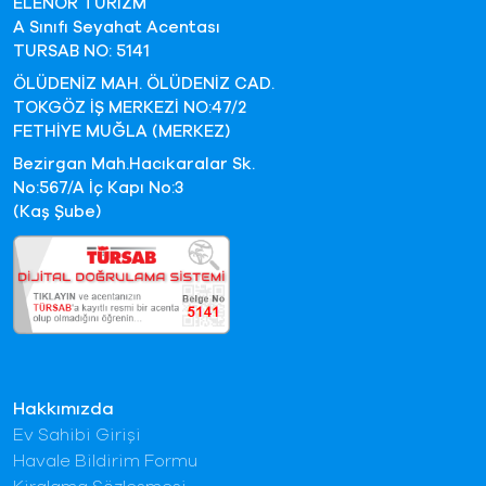
ELENOR TURİZM
A Sınıfı Seyahat Acentası
TURSAB NO: 5141
ÖLÜDENİZ MAH. ÖLÜDENİZ CAD.
TOKGÖZ İŞ MERKEZİ NO:47/2
FETHİYE MUĞLA (MERKEZ)
Bezirgan Mah.Hacıkaralar Sk.
No:567/A İç Kapı No:3
(Kaş Şube)
Hakkımızda
Ev Sahibi Girişi
Havale Bildirim Formu