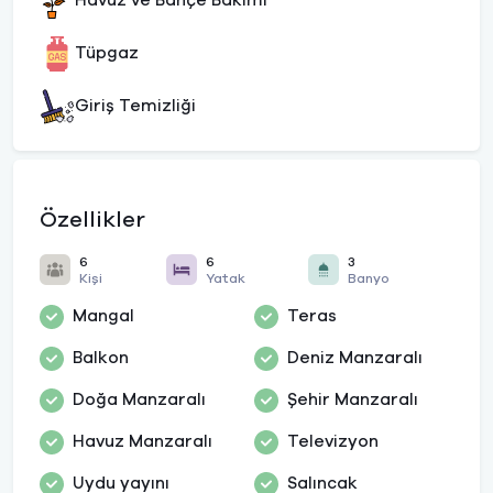
Havuz ve Bahçe Bakımı
Tüpgaz
Giriş Temizliği
Özellikler
6
6
3
Kişi
Yatak
Banyo
Mangal
Teras
Balkon
Deniz Manzaralı
Doğa Manzaralı
Şehir Manzaralı
Havuz Manzaralı
Televizyon
Uydu yayını
Salıncak