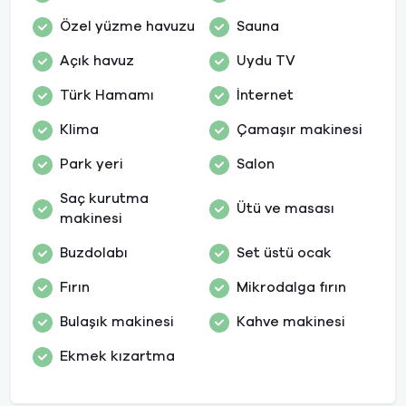
Özel yüzme havuzu
Sauna
Açık havuz
Uydu TV
Türk Hamamı
İnternet
Klima
Çamaşır makinesi
Park yeri
Salon
Saç kurutma
Ütü ve masası
makinesi
Buzdolabı
Set üstü ocak
Fırın
Mikrodalga fırın
Bulaşık makinesi
Kahve makinesi
Ekmek kızartma