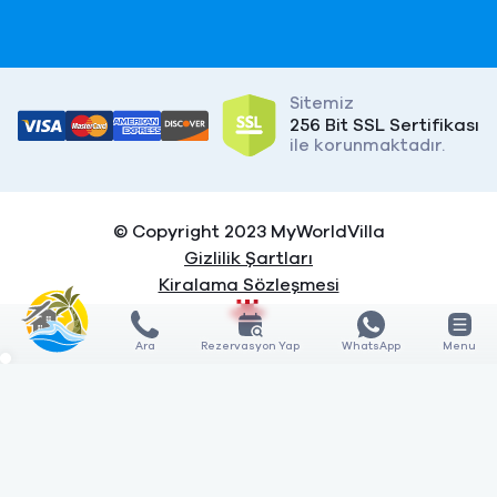
Sitemiz
256 Bit SSL Sertifikası
ile korunmaktadır.
© Copyright 2023 MyWorldVilla
Gizlilik Şartları
Kiralama Sözleşmesi
Ara
Rezervasyon Yap
WhatsApp
Menu
X
X
KARŞILAŞTIR
KARŞILAŞTIR
0
3
GÖSTER
Özellik