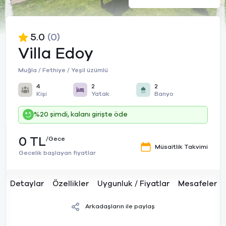
5.0
(0)
Villa Edoy
Muğla / Fethiye / Yeşil üzümlü
4
2
2
Kişi
Yatak
Banyo
%20 şimdi, kalanı girişte öde
0 TL
/Gece
Müsaitlik Takvimi
Gecelik başlayan fiyatlar
Detaylar
Özellikler
Uygunluk / Fiyatlar
Mesafeler
Arkadaşların ile paylaş