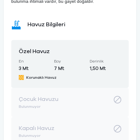
bulunma ihtimali vardır, bu gayet doğaldır.
Havuz Bilgileri
Özel Havuz
En
Boy
Derinlik
3 Mt
7 Mt
1,50 Mt
Korunaklı Havuz
Çocuk Havuzu
Bulunmuyor
Kapalı Havuz
Bulunmuyor