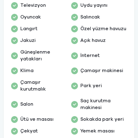
Televizyon
Uydu yayını
Oyuncak
Salıncak
Langırt
Özel yüzme havuzu
Jakuzi
Açık havuz
Güneşlenme
İnternet
yatakları
Klima
Çamaşır makinesi
Çamaşır
Park yeri
kurutmalık
Saç kurutma
Salon
makinesi
Ütü ve masası
Sokakda park yeri
Çekyat
Yemek masası