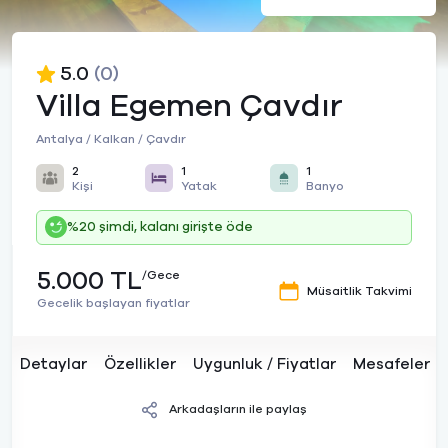
5.0
(0)
Villa Egemen Çavdır
Antalya / Kalkan / Çavdır
2
1
1
Kişi
Yatak
Banyo
%20 şimdi, kalanı girişte öde
5.000 TL
/Gece
Müsaitlik Takvimi
Gecelik başlayan fiyatlar
Detaylar
Özellikler
Uygunluk / Fiyatlar
Mesafeler
Arkadaşların ile paylaş