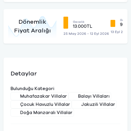
Geceli
Dönemlik
Gecelik
9.00
13.000TL
Fiyat Aralığı
13 Eyl 2026
25 May 2026 - 12 Eyl 2026
Detaylar
Bulunduğu Kategori
Muhafazakar Villalar
Balayı Villaları
Çocuk Havuzlu Villalar
Jakuzili Villalar
Doğa Manzaralı Villalar