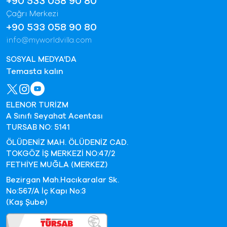
+90 533 058 90 80
Çağrı Merkezi
+90 533 058 90 80
info@myworldvilla.com
SOSYAL MEDYA'DA
Temasta kalın
ELENOR TURİZM
A Sınıfı Seyahat Acentası
TURSAB NO: 5141
ÖLÜDENİZ MAH. ÖLÜDENİZ CAD.
TOKGÖZ İŞ MERKEZİ NO:47/2
FETHİYE MUĞLA (MERKEZ)
Bezirgan Mah.Hacıkaralar Sk.
No:567/A İç Kapı No:3
(Kaş Şube)