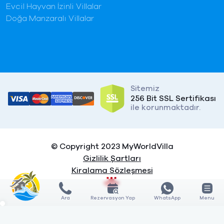
Evcil Hayvan İzinli Villalar
Doğa Manzaralı Villalar
Sitemiz
256 Bit SSL Sertifikası
ile korunmaktadır.
© Copyright 2023 MyWorldVilla
Gizlilik Şartları
Kiralama Sözleşmesi
Ara
Rezervasyon Yap
WhatsApp
Menu
X
X
KARŞILAŞTIR
KARŞILAŞTIR
0
3
GÖSTER