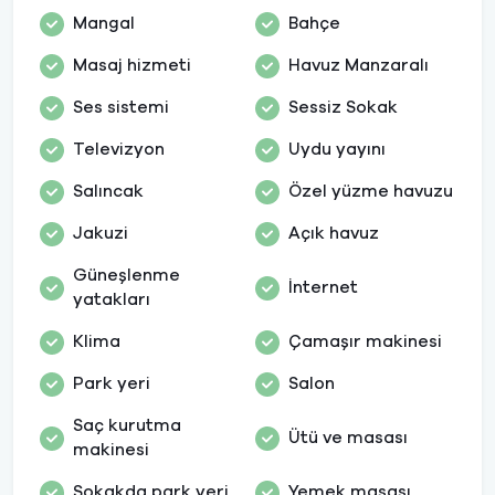
Mangal
Bahçe
Masaj hizmeti
Havuz Manzaralı
Ses sistemi
Sessiz Sokak
Televizyon
Uydu yayını
Salıncak
Özel yüzme havuzu
Jakuzi
Açık havuz
Güneşlenme
İnternet
yatakları
Klima
Çamaşır makinesi
Park yeri
Salon
Saç kurutma
Ütü ve masası
makinesi
Sokakda park yeri
Yemek masası