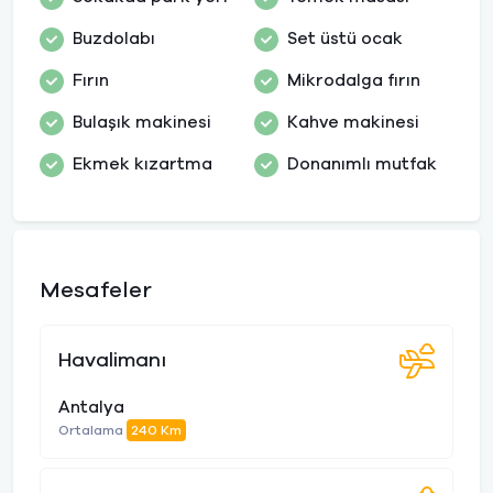
Buzdolabı
Set üstü ocak
Fırın
Mikrodalga fırın
Bulaşık makinesi
Kahve makinesi
Ekmek kızartma
Donanımlı mutfak
Mesafeler
Havalimanı
Antalya
Ortalama
240 Km