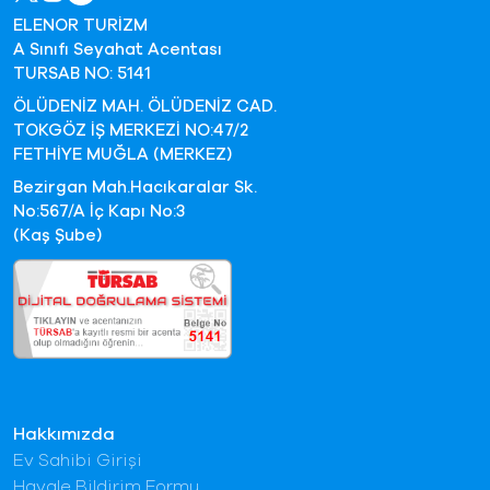
ELENOR TURİZM
A Sınıfı Seyahat Acentası
TURSAB NO: 5141
ÖLÜDENİZ MAH. ÖLÜDENİZ CAD.
TOKGÖZ İŞ MERKEZİ NO:47/2
FETHİYE MUĞLA (MERKEZ)
Bezirgan Mah.Hacıkaralar Sk.
No:567/A İç Kapı No:3
(Kaş Şube)
Hakkımızda
Ev Sahibi Girişi
Havale Bildirim Formu