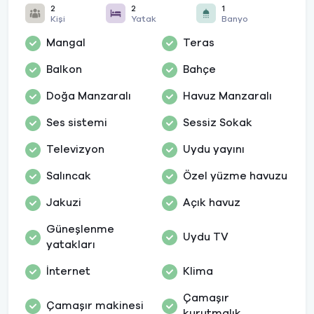
2
2
1
Kişi
Yatak
Banyo
Mangal
Teras
Balkon
Bahçe
Doğa Manzaralı
Havuz Manzaralı
Ses sistemi
Sessiz Sokak
Televizyon
Uydu yayını
Salıncak
Özel yüzme havuzu
Jakuzi
Açık havuz
Güneşlenme
Uydu TV
yatakları
İnternet
Klima
Çamaşır
Çamaşır makinesi
kurutmalık