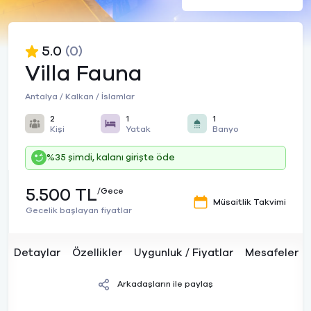
5.0
(0)
Villa Fauna
Antalya / Kalkan / İslamlar
2
1
1
Kişi
Yatak
Banyo
%35 şimdi, kalanı girişte öde
5.500 TL
/Gece
Müsaitlik Takvimi
Gecelik başlayan fiyatlar
Detaylar
Özellikler
Uygunluk / Fiyatlar
Mesafeler
Arkadaşların ile paylaş