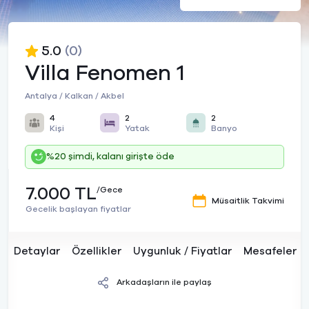
5.0
(0)
Villa Fenomen 1
Antalya / Kalkan / Akbel
4
2
2
Kişi
Yatak
Banyo
%20 şimdi, kalanı girişte öde
7.000 TL
/Gece
Müsaitlik Takvimi
Gecelik başlayan fiyatlar
Detaylar
Özellikler
Uygunluk / Fiyatlar
Mesafeler
Arkadaşların ile paylaş