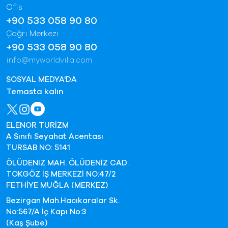
Ofis
+90 533 058 90 80
Çağrı Merkezi
+90 533 058 90 80
info@myworldvilla.com
SOSYAL MEDYA'DA
Temasta kalın
ELENOR TURİZM
A Sınıfı Seyahat Acentası
TURSAB NO: 5141
ÖLÜDENİZ MAH. ÖLÜDENİZ CAD.
TOKGÖZ İŞ MERKEZİ NO:47/2
FETHİYE MUĞLA (MERKEZ)
Bezirgan Mah.Hacıkaralar Sk.
No:567/A İç Kapı No:3
(Kaş Şube)