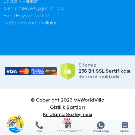
Jakuzili Villalar
Geniş Aileye Uygun Villalar
Evcil Hayvan İzinli Villalar
Doğa Manzaralı Villalar
Sitemiz
256 Bit SSL Sertifikası
ile korunmaktadır.
© Copyright 2023 MyWorldVilla
Gizlilik Şartları
Kiralama Sözleşmesi
Ara
Rezervasyon Yap
WhatsApp
Menu