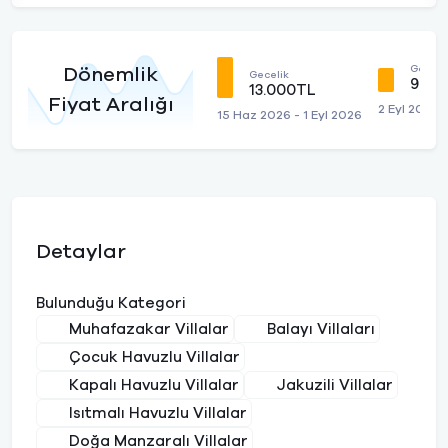
Geceli
Dönemlik
Gecelik
9.00
13.000TL
Fiyat Aralığı
2 Eyl 2026 -
15 Haz 2026 - 1 Eyl 2026
Detaylar
Bulunduğu Kategori
Muhafazakar Villalar
Balayı Villaları
Çocuk Havuzlu Villalar
Kapalı Havuzlu Villalar
Jakuzili Villalar
Isıtmalı Havuzlu Villalar
Doğa Manzaralı Villalar