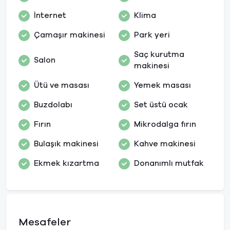
İnternet
Klima
Çamaşır makinesi
Park yeri
Saç kurutma
Salon
makinesi
Ütü ve masası
Yemek masası
Buzdolabı
Set üstü ocak
Fırın
Mikrodalga fırın
Bulaşık makinesi
Kahve makinesi
Ekmek kızartma
Donanımlı mutfak
Mesafeler