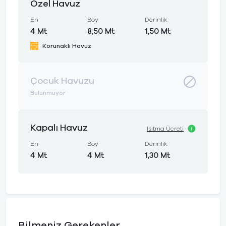
Özel Havuz
En
Boy
Derinlik
4 Mt
8,50 Mt
1,50 Mt
Korunaklı Havuz
Çocuk Havuzu
Bulunmuyor
Kapalı Havuz
Isıtma Ücreti
En
Boy
Derinlik
4 Mt
4 Mt
1,30 Mt
Bilmeniz Gerekenler