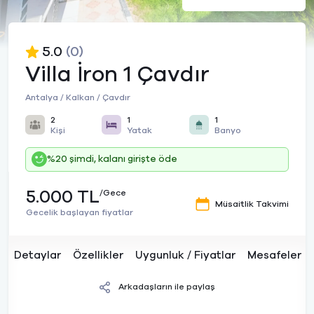
5.0
(0)
Villa İron 1 Çavdır
Antalya / Kalkan / Çavdır
2
1
1
Kişi
Yatak
Banyo
%20 şimdi, kalanı girişte öde
5.000 TL
/Gece
Müsaitlik Takvimi
Gecelik başlayan fiyatlar
Detaylar
Özellikler
Uygunluk / Fiyatlar
Mesafeler
Arkadaşların ile paylaş