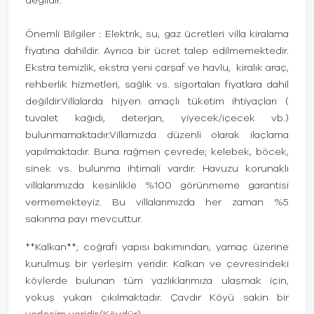
değildir.
Önemli Bilgiler : Elektrik, su, gaz ücretleri villa kiralama
fiyatına dahildir. Ayrıca bir ücret talep edilmemektedir.
Ekstra temizlik, ekstra yeni çarşaf ve havlu, kiralık araç,
rehberlik hizmetleri, sağlık vs. sigortaları fiyatlara dahil
değildir.Villalarda hijyen amaçlı tüketim ihtiyaçları (
tuvalet kağıdı, deterjan, yiyecek/içecek vb.)
bulunmamaktadır.Villamızda düzenli olarak ilaçlama
yapılmaktadır. Buna rağmen çevrede; kelebek, böcek,
sinek vs. bulunma ihtimali vardır. Havuzu korunaklı
villalarımızda kesinlikle %100 görünmeme garantisi
vermemekteyiz. Bu villalarımızda her zaman %5
sakınma payı mevcuttur.
**Kalkan**; coğrafi yapısı bakımından, yamaç üzerine
kurulmuş bir yerleşim yeridir. Kalkan ve çevresindeki
köylerde bulunan tüm yazlıklarımıza ulaşmak için,
yokuş yukarı çıkılmaktadır. Çavdır Köyü sakin bir