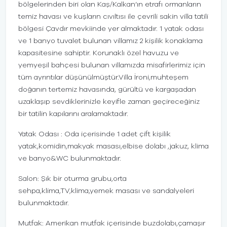
bölgelerinden biri olan Kaş/Kalkan’ın etrafı ormanların
temiz havası ve kuşların cıvıltısı ile çevrili sakin villa tatili
bölgesi Çavdır mevkiinde yer almaktadır. 1 yatak odası
ve 1 banyo tuvalet bulunan villamız 2 kişilik konaklama
kapasitesine sahiptir. Korunaklı özel havuzu ve
yemyeşil bahçesi bulunan villamızda misafirlerimiz için
tüm ayrıntılar düşünülmüştür.Villa İroni,muhteşem
doğanın tertemiz havasında, gürültü ve kargaşadan
uzaklaşıp sevdiklerinizle keyifle zaman geçireceğiniz
bir tatilin kapılarını aralamaktadır.
Yatak Odası : Oda içerisinde 1 adet çift kişilik
yatak,komidin,makyak masası,elbise dolabı ,jakuz, klima
ve banyo&WC bulunmaktadır.
Salon: Şık bir oturma grubu,orta
sehpa,klima,TV,klima,yemek masası ve sandalyeleri
bulunmaktadır.
Mutfak: Amerikan mutfak içerisinde buzdolabı,çamaşır