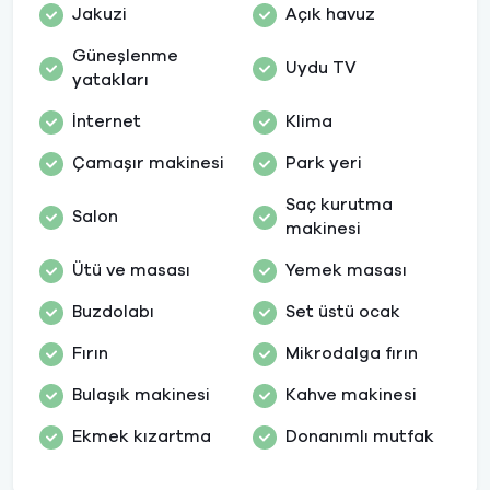
Jakuzi
Açık havuz
Güneşlenme
Uydu TV
yatakları
İnternet
Klima
Çamaşır makinesi
Park yeri
Saç kurutma
Salon
makinesi
Ütü ve masası
Yemek masası
Buzdolabı
Set üstü ocak
Fırın
Mikrodalga fırın
Bulaşık makinesi
Kahve makinesi
Ekmek kızartma
Donanımlı mutfak