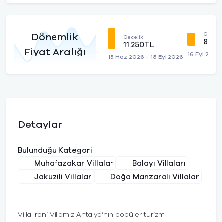
Geceli
Dönemlik
Gecelik
8.50
11.250TL
Fiyat Aralığı
16 Eyl 2026
15 Haz 2026 - 15 Eyl 2026
Detaylar
Bulunduğu Kategori
Muhafazakar Villalar
Balayı Villaları
Jakuzili Villalar
Doğa Manzaralı Villalar
Villa İroni Villamız Antalya’nın popüler turizm