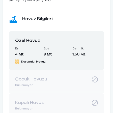
yerleşim yeridir.(Köydür)
Havuz Bilgileri
Özel Havuz
En
Boy
Derinlik
4 Mt
8 Mt
1,50 Mt
Korunaklı Havuz
Çocuk Havuzu
Bulunmuyor
Kapalı Havuz
Bulunmuyor