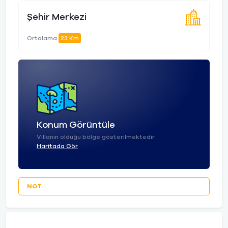
Şehir Merkezi
Ortalama
23 Km
Konum Görüntüle
Villanın olduğu bölge gösterilmektedir.
Haritada Gör
NOT