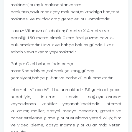
makinesi,bulaşık makinesi,ankastre
ocak,fırın,davlumbaziçay makinesi,mikrodalga fırın,tost
makinesi ve mutfak araç gereçleri bulunmaktadır.
Havuz: Villamıza ait ebatları; 8 metre X 4 metre ve
derinliği 1.50 metre olmak üzere özel yüzme havuzu
bulunmaktadır. Havuz ve bahçe bakımı günde 1 kez
sabah veya akşam yapılmaktadır.
Bahçe: Özel bahçesinde bahçe
masa&sandalyesi,salıncak,şelzong,güneş
şemsiyesi,bahçe pufları ve barbekü bulunmaktadır.
İnternet : Villada Wi-fi bulunmaktadır. Bölgenin alt yapısı
sebebiyle, internet servis sağlayıcılarından
kaynaklanan kesitiler yaşanabilmektedir. İnternet
kullanımı; mailler, sosyal medya hesapları, gazete ve
haber sitelerine girme gibi hususlarda yeterli olup; film
ve video izleme, dosya indirme gibi kullanımda yeterli