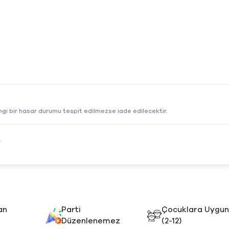
gi bir hasar durumu tespit edilmezse iade edilecektir.
e
an
Parti
Çocuklara Uygu
Düzenlenemez
(2-12)