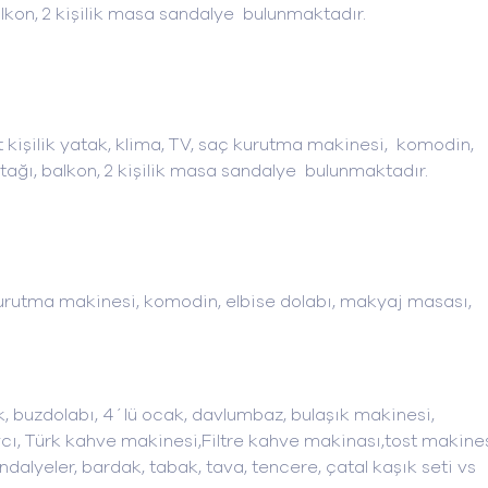
lkon, 2 kişilik masa sandalye bulunmaktadır.
t kişilik yatak, klima, TV, saç kurutma makinesi, komodin,
ağı, balkon, 2 kişilik masa sandalye bulunmaktadır.
ç kurutma makinesi, komodin, elbise dolabı, makyaj masası,
buzdolabı, 4´lü ocak, davlumbaz, bulaşık makinesi,
aycı, Türk kahve makinesi,Filtre kahve makinası,tost makines
lyeler, bardak, tabak, tava, tencere, çatal kaşık seti vs