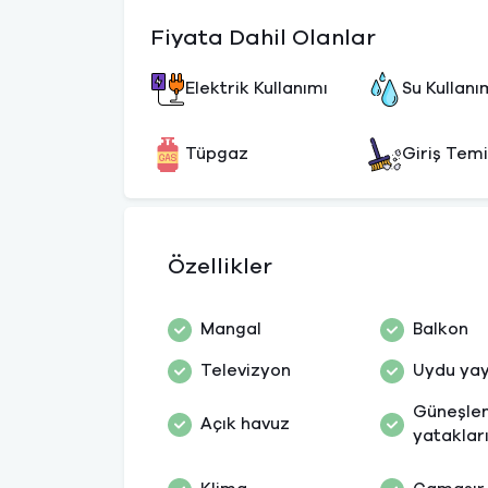
Fiyata Dahil Olanlar
Elektrik Kullanımı
Su Kullanı
Tüpgaz
Giriş Temi
Özellikler
Mangal
Balkon
Televizyon
Uydu yay
Güneşle
Açık havuz
yataklar