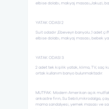
elbise dolabı, makyaj masası,Jakuzi, ba
YATAK ODASI 2
Suit odadır ,Ebeveyn banyolu ,1 adet çif
elbise dolabı, makyaj masası, bebek yat
YATAK ODASI 3
2 adet tek kişilik yatak, klima, TV, sa
ortak kullanım banyo bulunmaktadır.
MUTFAK: Modern Amerikan açık mutfak, 
ankastre fırın, Su Sebili,mikrodalga, ç
mama sandalyesi, yemek masası ve sanda