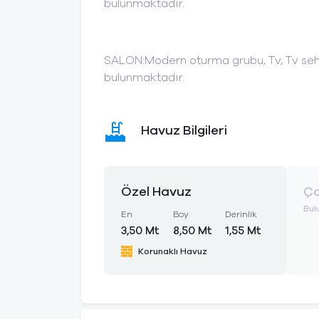
bulunmaktadır.
SALON:Modern oturma grubu, Tv, Tv sehpa
bulunmaktadır.
Havuz Bilgileri
Özel Havuz
Ço
Bul
En
Boy
Derinlik
3,50 Mt
8,50 Mt
1,55 Mt
Korunaklı Havuz