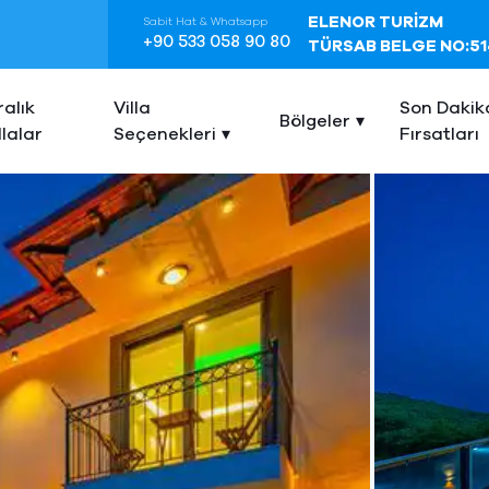
ELENOR TURİZM
Sabit Hat & Whatsapp
+90 533 058 90 80
TÜRSAB BELGE NO:51
ralık
Villa
Son Dakik
Bölgeler
llalar
Seçenekleri
Fırsatları