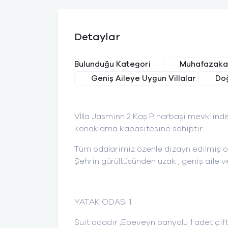
Detaylar
Muhafazakar
Bulunduğu Kategori
Geniş Aileye Uygun Villalar
Doğ
Vİlla Jasminn 2 Kaş Pınarbaşi mevkiinde 
konaklama kapasitesine sahiptir..
Tüm odalarimiz özenle dizayn edilmiş olu
Şehrin gürültüsünden uzak , geniş aile ve
YATAK ODASI 1
Suit odadır ,Ebeveyn banyolu 1 adet çif