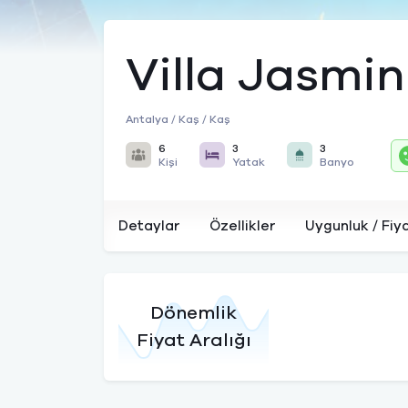
Villa Jasmin
Antalya / Kaş / Kaş
6
3
3
Kişi
Yatak
Banyo
Detaylar
Özellikler
Uygunluk / Fiy
Dönemlik
Fiyat Aralığı