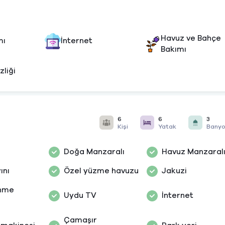
Havuz ve Bahçe
mı
İnternet
Bakımı
zliği
6
6
3
Kişi
Yatak
Bany
Doğa Manzaralı
Havuz Manzaral
ını
Özel yüzme havuzu
Jakuzi
nme
Uydu TV
İnternet
ı
Çamaşır