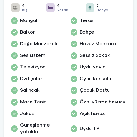
4
4
2
Kişi
Yatak
Banyo
Mangal
Teras
Balkon
Bahçe
Doğa Manzaralı
Havuz Manzaralı
Ses sistemi
Sessiz Sokak
Televizyon
Uydu yayını
Dvd çalar
Oyun konsolu
Salıncak
Çocuk Dostu
Masa Tenisi
Özel yüzme havuzu
Jakuzi
Açık havuz
Güneşlenme
Uydu TV
yatakları