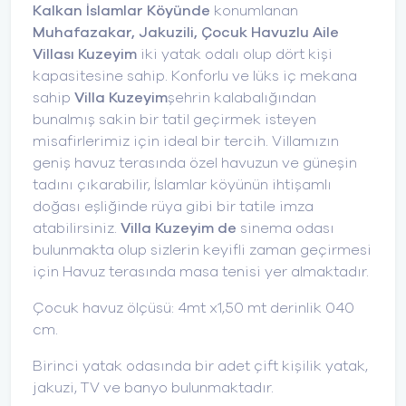
Kalkan İslamlar Köyünde
konumlanan
Muhafazakar, Jakuzili, Çocuk Havuzlu Aile
Villası
Kuzeyim
iki yatak odalı olup dört kişi
kapasitesine sahip. Konforlu ve lüks iç mekana
sahip
Villa Kuzeyim
şehrin kalabalığından
bunalmış sakin bir tatil geçirmek isteyen
misafirlerimiz için ideal bir tercih. Villamızın
geniş havuz terasında özel havuzun ve güneşin
tadını çıkarabilir, İslamlar köyünün ihtişamlı
doğası eşliğinde rüya gibi bir tatile imza
atabilirsiniz.
Villa Kuzeyim de
sinema odası
bulunmakta olup sizlerin keyifli zaman geçirmesi
için Havuz terasında masa tenisi yer almaktadır.
Çocuk havuz ölçüsü: 4mt x1,50 mt derinlik 040
cm.
Birinci yatak odasında bir adet çift kişilik yatak,
jakuzi, TV ve banyo bulunmaktadır.