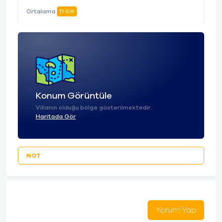
Ortalama
11 Km
Konum Görüntüle
Villanın olduğu bölge gösterilmektedir.
Haritada Gör
NOT
Yorum Yap