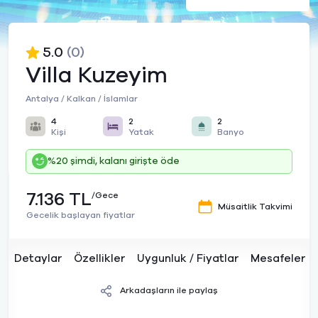
5.0
(0)
Villa Kuzeyim
Antalya / Kalkan / İslamlar
4
2
2
Kişi
Yatak
Banyo
%20 şimdi, kalanı girişte öde
7.136 TL
/Gece
Müsaitlik Takvimi
Gecelik başlayan fiyatlar
Detaylar
Özellikler
Uygunluk / Fiyatlar
Mesafeler
Arkadaşların ile paylaş