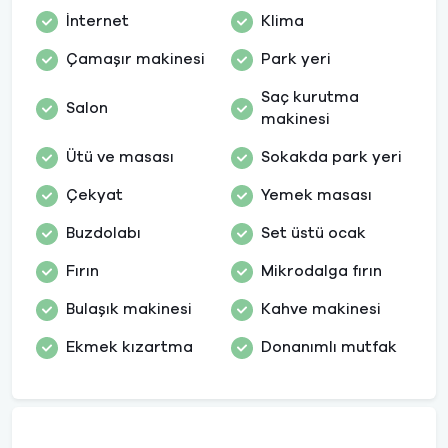
İnternet
Klima
Çamaşır makinesi
Park yeri
Saç kurutma
Salon
makinesi
Ütü ve masası
Sokakda park yeri
Çekyat
Yemek masası
Buzdolabı
Set üstü ocak
Fırın
Mikrodalga fırın
Bulaşık makinesi
Kahve makinesi
Ekmek kızartma
Donanımlı mutfak