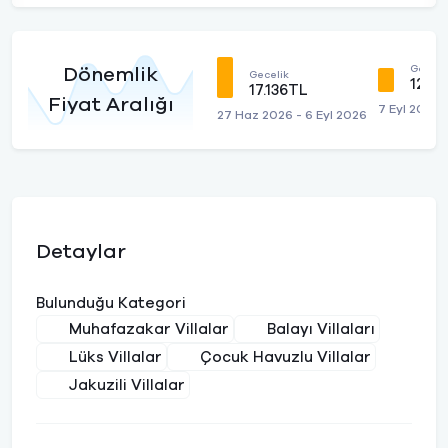
Geceli
Dönemlik
Gecelik
12.8
17.136TL
Fiyat Aralığı
7 Eyl 2026 
27 Haz 2026 - 6 Eyl 2026
Detaylar
Bulunduğu Kategori
Muhafazakar Villalar
Balayı Villaları
Lüks Villalar
Çocuk Havuzlu Villalar
Jakuzili Villalar