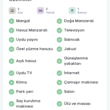
2
2
1
Kişi
Yatak
Banyo
Mangal
Doğa Manzaralı
Havuz Manzaralı
Televizyon
Uydu yayını
Salıncak
Özel yüzme havuzu
Jakuzi
Güneşlenme
Açık havuz
yatakları
Uydu TV
İnternet
Klima
Çamaşır makinesi
Park yeri
Salon
Saç kurutma
Ütü ve masası
makinesi