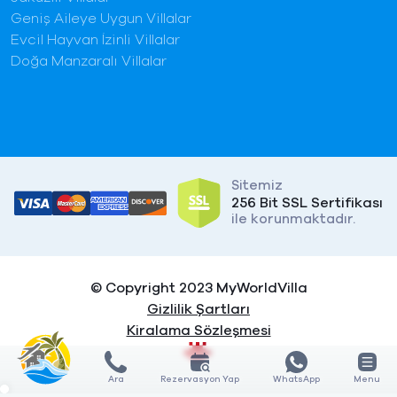
Geniş Aileye Uygun Villalar
Evcil Hayvan İzinli Villalar
Doğa Manzaralı Villalar
Sitemiz
256 Bit SSL Sertifikası
ile korunmaktadır.
© Copyright 2023 MyWorldVilla
Gizlilik Şartları
Kiralama Sözleşmesi
Ara
Rezervasyon Yap
WhatsApp
Menu