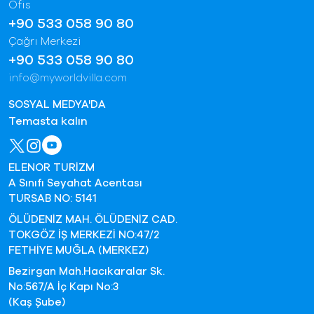
Ofis
+90 533 058 90 80
Çağrı Merkezi
+90 533 058 90 80
info@myworldvilla.com
SOSYAL MEDYA'DA
Temasta kalın
ELENOR TURİZM
A Sınıfı Seyahat Acentası
TURSAB NO: 5141
ÖLÜDENİZ MAH. ÖLÜDENİZ CAD.
TOKGÖZ İŞ MERKEZİ NO:47/2
FETHİYE MUĞLA (MERKEZ)
Bezirgan Mah.Hacıkaralar Sk.
No:567/A İç Kapı No:3
(Kaş Şube)