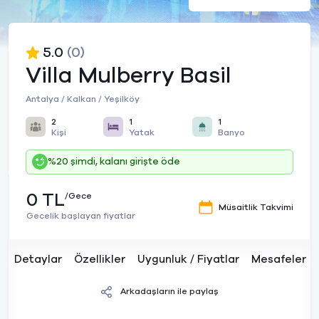
5.0
(0)
Villa Mulberry Basil
Antalya / Kalkan / Yeşilköy
2
1
1
Kişi
Yatak
Banyo
%20 şimdi, kalanı girişte öde
0 TL
/Gece
Müsaitlik Takvimi
Gecelik başlayan fiyatlar
Detaylar
Özellikler
Uygunluk / Fiyatlar
Mesafeler
Arkadaşların ile paylaş