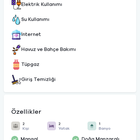
Elektrik Kullanımı
Su Kullanımı
İnternet
Havuz ve Bahçe Bakımı
Tüpgaz
Giriş Temizliği
Özellikler
2
2
1
Kişi
Yatak
Banyo
Mangal
Doğa Manzaralı