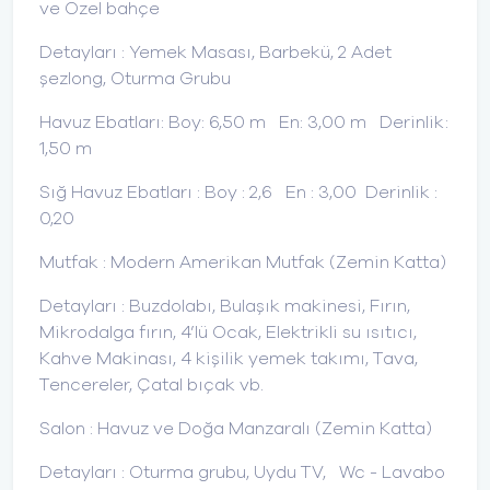
ve Özel bahçe
Detayları : Yemek Masası, Barbekü, 2 Adet
şezlong, Oturma Grubu
Havuz Ebatları: Boy: 6,50 m En: 3,00 m Derinlik:
1,50 m
Sığ Havuz Ebatları : Boy : 2,6 En : 3,00 Derinlik :
0,20
Mutfak : Modern Amerikan Mutfak (Zemin Katta)
Detayları : Buzdolabı, Bulaşık makinesi, Fırın,
Mikrodalga fırın, 4’lü Ocak, Elektrikli su ısıtıcı,
Kahve Makinası, 4 kişilik yemek takımı, Tava,
Tencereler, Çatal bıçak vb.
Salon : Havuz ve Doğa Manzaralı (Zemin Katta)
Detayları : Oturma grubu, Uydu TV, Wc - Lavabo