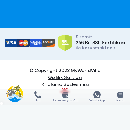
Sitemiz
256 Bit SSL Sertifikası
ile korunmaktadır.
© Copyright 2023 MyWorldVilla
Gizlilik Şartları
Kiralama Sözleşmesi
Ara
Rezervasyon Yap
WhatsApp
Menu
X
X
KARŞILAŞTIR
KARŞILAŞTIR
0
3
GÖSTER
Özellik