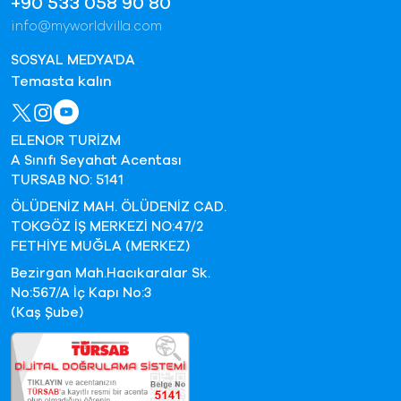
+90 533 058 90 80
info@myworldvilla.com
SOSYAL MEDYA'DA
Temasta kalın
ELENOR TURİZM
A Sınıfı Seyahat Acentası
TURSAB NO: 5141
ÖLÜDENİZ MAH. ÖLÜDENİZ CAD.
TOKGÖZ İŞ MERKEZİ NO:47/2
FETHİYE MUĞLA (MERKEZ)
Bezirgan Mah.Hacıkaralar Sk.
No:567/A İç Kapı No:3
(Kaş Şube)