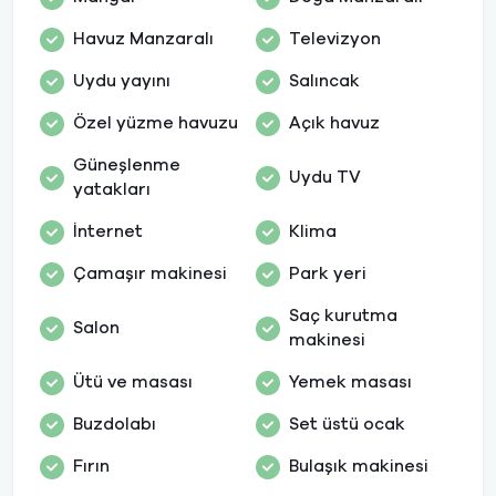
Havuz Manzaralı
Televizyon
Uydu yayını
Salıncak
Özel yüzme havuzu
Açık havuz
Güneşlenme
Uydu TV
yatakları
İnternet
Klima
Çamaşır makinesi
Park yeri
Saç kurutma
Salon
makinesi
Ütü ve masası
Yemek masası
Buzdolabı
Set üstü ocak
Fırın
Bulaşık makinesi