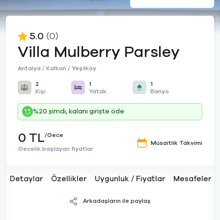
5.0
(0)
Villa Mulberry Parsley
Antalya / Kalkan / Yeşilköy
2
1
1
Kişi
Yatak
Banyo
%20 şimdi, kalanı girişte öde
0 TL
/Gece
Müsaitlik Takvimi
Gecelik başlayan fiyatlar
Detaylar
Özellikler
Uygunluk / Fiyatlar
Mesafeler
Arkadaşların ile paylaş