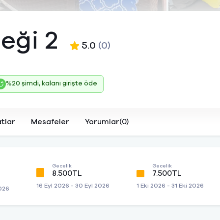
eği 2
5.0
(0)
%20 şimdi, kalanı girişte öde
atlar
Mesafeler
Yorumlar(0)
Gecelik
Gecelik
8.500TL
7.500TL
16 Eyl 2026 - 30 Eyl 2026
1 Eki 2026 - 31 Eki 2026
2026