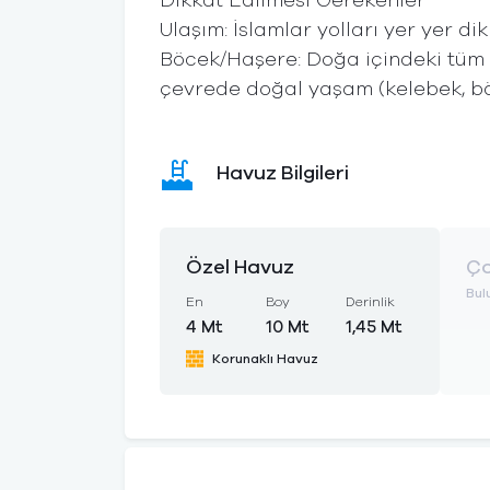
​Dikkat Edilmesi Gerekenler
​Ulaşım: İslamlar yolları yer yer dik 
​Böcek/Haşere: Doğa içindeki tüm 
çevrede doğal yaşam (kelebek, b
Havuz Bilgileri
Özel Havuz
Ço
Bul
En
Boy
Derinlik
4 Mt
10 Mt
1,45 Mt
Korunaklı Havuz