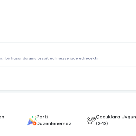
gi bir hasar durumu tespit edilmezse iade edilecektir.
e
an
Parti
Çocuklara Uygu
Düzenlenemez
(2-12)