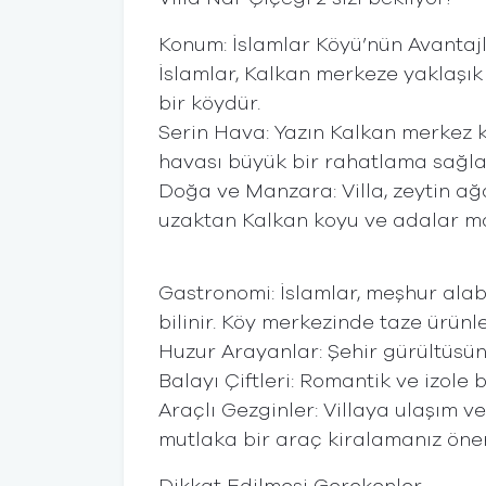
Konum: İslamlar Köyü’nün Avantajl
​İslamlar, Kalkan merkeze yaklaşı
bir köydür.
​Serin Hava: Yazın Kalkan merkez k
havası büyük bir rahatlama sağla
​Doğa ve Manzara: Villa, zeytin ağ
uzaktan Kalkan koyu ve adalar ma
​Gastronomi: İslamlar, meşhur alab
bilinir. Köy merkezinde taze ürünl
​Huzur Arayanlar: Şehir gürültüsü
​Balayı Çiftleri: Romantik ve izole 
​Araçlı Gezginler: Villaya ulaşım v
mutlaka bir araç kiralamanız öneri