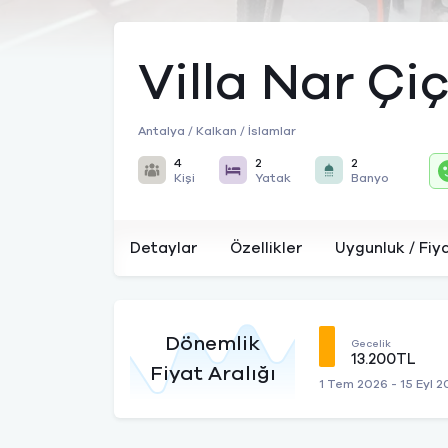
Villa Nar Çiç
Antalya / Kalkan / İslamlar
4
2
2
Kişi
Yatak
Banyo
Detaylar
Özellikler
Uygunluk / Fiy
Dönemlik
Gecelik
13.200TL
Fiyat Aralığı
1 Tem 2026 - 15 Eyl 