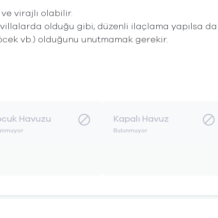
ve virajlı olabilir.
villalarda olduğu gibi, düzenli ilaçlama yapılsa da
öcek vb.) olduğunu unutmamak gerekir.
cuk Havuzu
Kapalı Havuz
unmuyor
Bulunmuyor