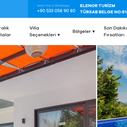
ELENOR TURİZM
Sabit Hat & Whatsapp
+90 533 058 90 80
TÜRSAB BELGE NO:51
ralık
Villa
Son Dakik
Bölgeler
llalar
Seçenekleri
Fırsatları