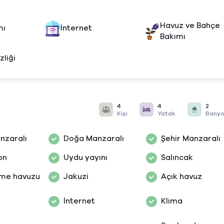
Havuz ve Bahçe
mı
İnternet
Bakımı
zliği
4
4
2
Kişi
Yatak
Bany
nzaralı
Doğa Manzaralı
Şehir Manzaralı
on
Uydu yayını
Salıncak
zme havuzu
Jakuzi
Açık havuz
İnternet
Klima