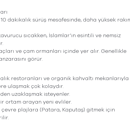
arı
k 10 dakikalık sürüş mesafesinde, daha yüksek rakım
avurucu sıcakken, İslamlar’ın esintili ve nemsiz
r.
açları ve çam ormanları içinde yer alır. Genellikle
nzarasını görür.
alık restoranları ve organik kahvaltı mekanlarıyla
ere ulaşmak çok kolaydır.
nden uzaklaşmak isteyenler.
bir ortam arayan yeni evliler.
e çevre plajlara (Patara, Kaputaş) gitmek için
lir.