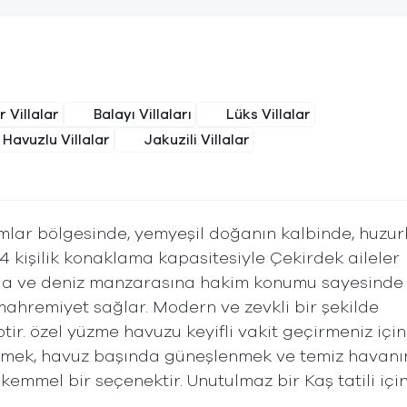
 Villalar
Balayı Villaları
Lüks Villalar
Havuzlu Villalar
Jakuzili Villalar
amlar bölgesinde, yemyeşil doğanın kalbinde, huzur
 4 kişilik konaklama kapasitesiyle Çekirdek aileler
 doğa ve deniz manzarasına hakim konumu sayesinde
 mahremiyet sağlar. ​Modern ve zevkli bir şekilde
ir. özel yüzme havuzu keyifli vakit geçirmeniz için
enmek, havuz başında güneşlenmek ve temiz havanı
kemmel bir seçenektir. ​Unutulmaz bir Kaş tatili içi