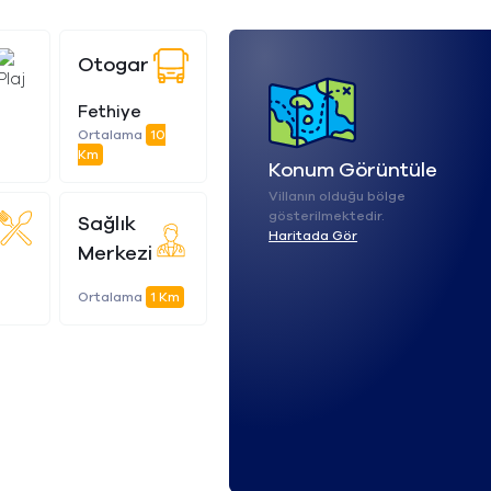
Otogar
Fethiye
Ortalama
10
Km
Konum Görüntüle
Villanın olduğu bölge
gösterilmektedir.
Sağlık
Haritada Gör
Merkezi
Ortalama
1 Km