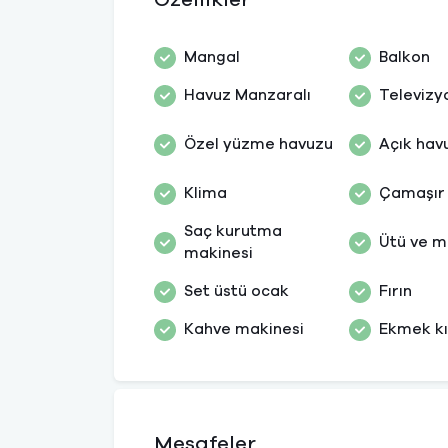
Özellikler
Mangal
Balkon
Havuz Manzaralı
Televizy
Özel yüzme havuzu
Açık hav
Klima
Çamaşır
Saç kurutma
Ütü ve m
makinesi
Set üstü ocak
Fırın
Kahve makinesi
Ekmek k
Mesafeler