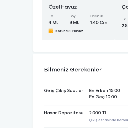
Özel Havuz
Ço
En
Boy
Derinlik
En
4 Mt
9 Mt
1.40 Cm
2.5
Korunaklı Havuz
Bilmeniz Gerekenler
Giriş Çıkış Saatleri
En Erken 15:00
En Geç 10:00
Hasar Depozitosu
2.000 TL
Çıkış esnasında herhan