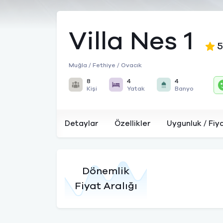
Villa Nes 1
5
Muğla / Fethiye / Ovacık
8
4
4
Kişi
Yatak
Banyo
Detaylar
Özellikler
Uygunluk / Fiy
Dönemlik
Fiyat Aralığı