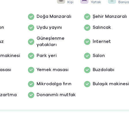
Kişi
Yatak
Bany
Doğa Manzaralı
Şehir Manzaralı
on
Uydu yayını
Salıncak
Güneşlenme
uz
İnternet
yatakları
 makinesi
Park yeri
Salon
asası
Yemek masası
Buzdolabı
Mikrodalga fırın
Bulaşık makinesi
ızartma
Donanımlı mutfak