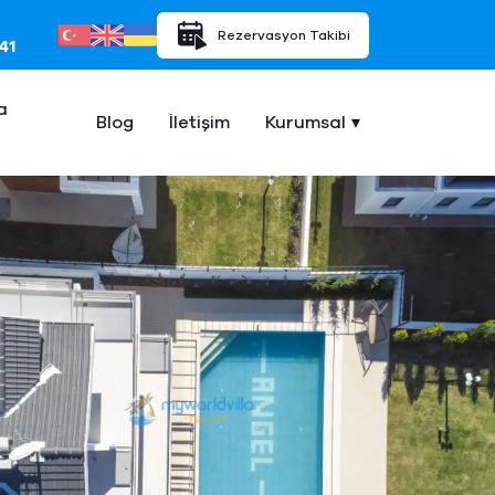
Rezervasyon Takibi
41
a
Blog
İletişim
Kurumsal