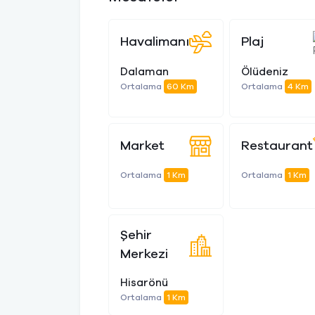
Havalimanı
Plaj
Dalaman
Ölüdeniz
Ortalama
60 Km
Ortalama
4 Km
Market
Restaurant
Ortalama
1 Km
Ortalama
1 Km
Şehir
Merkezi
Hisarönü
Ortalama
1 Km