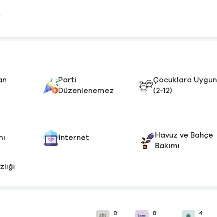
e
an
Parti
Çocuklara Uygu
Düzenlenemez
(2-12)
Havuz ve Bahçe
mı
İnternet
Bakımı
zliği
8
8
4