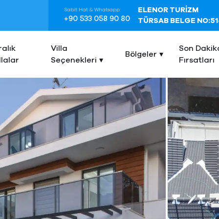
ELENOR TURİZM
Sabit Hat & Whatsapp
+90 533 058 90 80
TÜRSAB BELGE NO:51
ralık
Villa
Son Dakik
Bölgeler
llalar
Seçenekleri
Fırsatları