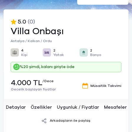
5.0
(0)
Villa Onbaşı
Antalya / Kalkan / Ordu
4
2
2
Kişi
Yatak
Banyo
%20 şimdi, kalanı girişte öde
4.000 TL
/Gece
Müsaitlik Takvimi
Gecelik başlayan fiyatlar
Detaylar
Özellikler
Uygunluk / Fiyatlar
Mesafeler
Arkadaşların ile paylaş