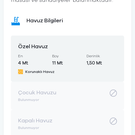
masası ve sandalyeler bulunmaktadır.
Havuz Bilgileri
Özel Havuz
En
Boy
Derinlik
4 Mt
11 Mt
1,50 Mt
Korunaklı Havuz
Çocuk Havuzu
Bulunmuyor
Kapalı Havuz
Bulunmuyor