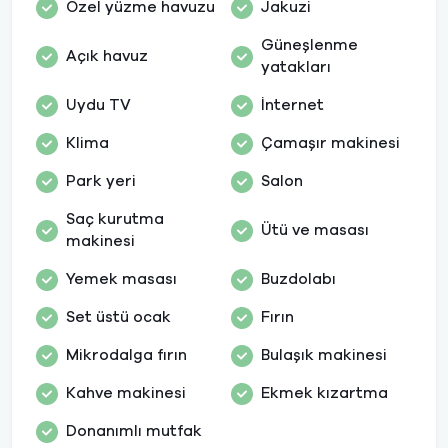
Özel yüzme havuzu
Jakuzi
Güneşlenme
Açık havuz
yatakları
Uydu TV
İnternet
Klima
Çamaşır makinesi
Park yeri
Salon
Saç kurutma
Ütü ve masası
makinesi
Yemek masası
Buzdolabı
Set üstü ocak
Fırın
Mikrodalga fırın
Bulaşık makinesi
Kahve makinesi
Ekmek kızartma
Donanımlı mutfak