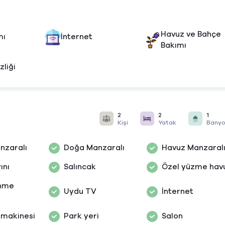
Havuz ve Bahçe
mı
İnternet
Bakımı
zliği
2
2
1
Kişi
Yatak
Bany
nzaralı
Doğa Manzaralı
Havuz Manzaral
ını
Salıncak
Özel yüzme hav
nme
Uydu TV
İnternet
ı
 makinesi
Park yeri
Salon