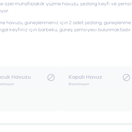
ize özel muhafazakâr yüzme havuzu, şezlong keyfi ve şems
iyor.
me havuzu, güneşlenmeniz için 2 adet şezlong, güneşlenme
angal keyfiniz için barbekü, güneş şemsiyesi bulunmaktadır.
cuk Havuzu
Kapalı Havuz
unmuyor
Bulunmuyor