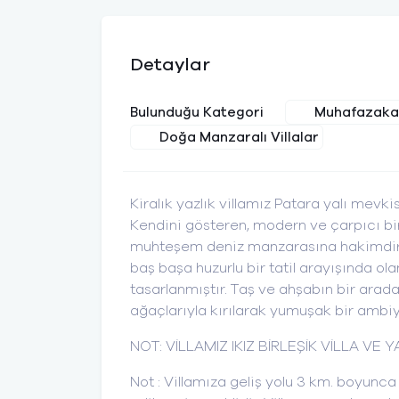
Detaylar
Muhafazakar
Bulunduğu Kategori
Doğa Manzaralı Villalar
Kiralık yazlık villamız Patara yalı mevkis
Kendini gösteren, modern ve çarpıcı bir e
muhteşem deniz manzarasına hakimdir. G
baş başa huzurlu bir tatil arayışında o
tasarlanmıştır. Taş ve ahşabın bir arada 
ağaçlarıyla kırılarak yumuşak bir ambiy
NOT: VİLLAMIZ IKIZ BİRLEŞİK VİLLA V
Not : Villamıza geliş yolu 3 km. boyunca 