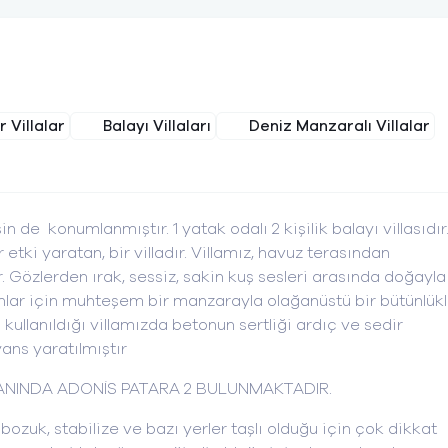
 Villalar
Balayı Villaları
Deniz Manzaralı Villalar
in de konumlanmıştır. 1 yatak odalı 2 kişilik balayı villasıdır
tki yaratan, bir villadır. Villamız, havuz terasından
özlerden ırak, sessiz, sakin kuş sesleri arasında doğayla
lanlar için muhteşem bir manzarayla olağanüstü bir bütünlük
kullanıldığı villamızda betonun sertliği ardıç ve sedir
ans yaratılmıştır
E YANINDA ADONİS PATARA 2 BULUNMAKTADIR.
bozuk, stabilize ve bazı yerler taşlı olduğu için çok dikkat