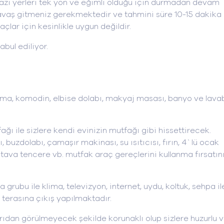
 bazı yerleri tek yön ve eğimli olduğu için durmadan devam
 yavaş gitmeniz gerekmektedir ve tahmini süre 10-15 dakika
raçlar için kesinlikle uygun değildir.
bul ediliyor.
 klima, komodin, elbise dolabı, makyaj masası, banyo ve lava
ğı ile sizlere kendi evinizin mutfağı gibi hissettirecek.
 buzdolabı, çamaşır makinası, su ısıtıcısı, fırın, 4`lü ocak
 tava tencere vb. mutfak araç gereçlerini kullanma fırsatın
a grubu ile klima, televizyon, internet, uydu, koltuk, sehpa il
z terasına çıkış yapılmaktadır.
arıdan görülmeyecek şekilde korunaklı olup sizlere huzurlu 