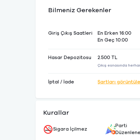
Bilmeniz Gerekenler
Giriş Çıkış Saatleri
En Erken 16:00
En Geç 10:00
Hasar Depozitosu
2.500 TL
Çıkış esnasında herhan
İptal / İade
Şartları görüntül
Kurallar
Parti
Sigara İçilmez
Düzenlen