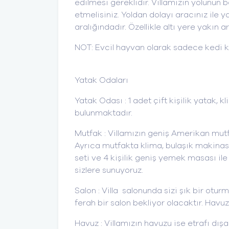
edilmesi gereklidir. Villamızın yolunun
etmelisiniz. Yoldan dolayı aracınız ile
aralığındadır. Özellikle altı yere yakın a
NOT: Evcil hayvan olarak sadece kedi ka
Yatak Odaları
Yatak Odası : 1 adet çift kişilik yatak,
bulunmaktadır.
Mutfak : Villamızın geniş Amerikan mutfa
Ayrıca mutfakta klima, bulaşık makinası,
seti ve 4 kişilik geniş yemek masası ile
sizlere sunuyoruz.
Salon : Villa salonunda sizi şık bir oturm
ferah bir salon bekliyor olacaktır. Havu
Havuz : Villamızın havuzu ise etrafı dış