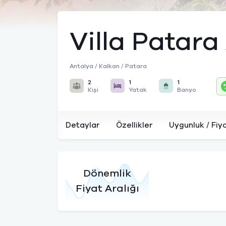
Villa Patara
Antalya / Kalkan / Patara
2
1
1
Kişi
Yatak
Banyo
Detaylar
Özellikler
Uygunluk / Fiy
Dönemlik
Fiyat Aralığı