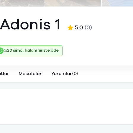
 Adonis 1
5.0
(0)
%20 şimdi, kalanı girişte öde
atlar
Mesafeler
Yorumlar(0)