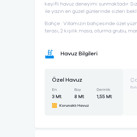
keyifli havuz deneyimi sunmaktadır. S
ile yazın en güzel günlerinde sizleri bekl
Bahçe : Villamızın bahçesinde özel yüz
terası, 2 kişilik masa, oturma grubu, m
Havuz Bilgileri
Özel Havuz
Ço
Bul
En
Boy
Derinlik
3 Mt
8 Mt
1,55 Mt
Korunaklı Havuz