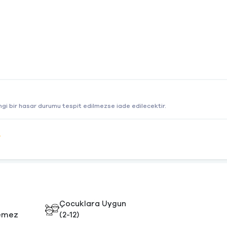
gi bir hasar durumu tespit edilmezse iade edilecektir.
e
Çocuklara Uygun
emez
(2-12)