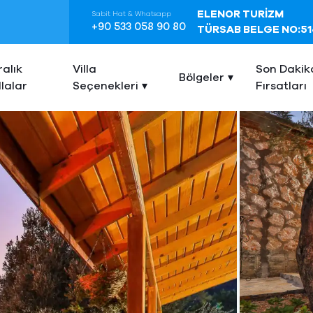
ELENOR TURİZM
Sabit Hat & Whatsapp
+90 533 058 90 80
TÜRSAB BELGE NO:51
ralık
Villa
Son Dakik
Bölgeler
llalar
Seçenekleri
Fırsatları