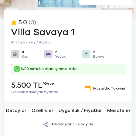
5.0
(0)
Villa Savaya 1
Antalya / Kaş / Ağullu
4
2
2
Kişi
Yatak
Banyo
%20 şimdi, kalanı girişte öde
5.500 TL
/Gece
Müsaitlik Takvimi
Gecelik başlayan fiyatlar
Detaylar
Özellikler
Uygunluk / Fiyatlar
Mesafeler
Arkadaşların ile paylaş