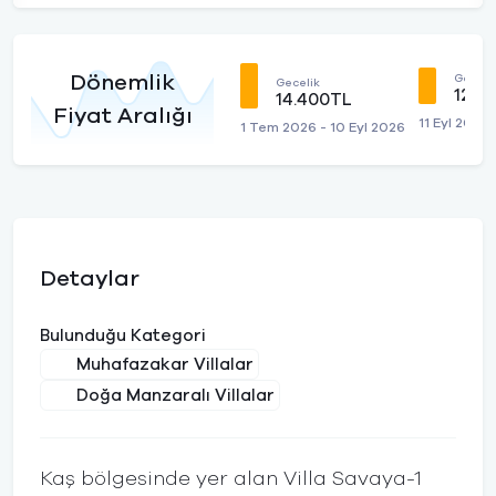
Dönemlik
Geceli
Gecelik
12.9
14.400TL
Fiyat Aralığı
11 Eyl 2026
1 Tem 2026 - 10 Eyl 2026
Detaylar
Bulunduğu Kategori
Muhafazakar Villalar
Doğa Manzaralı Villalar
Kaş bölgesinde yer alan Villa Savaya-1