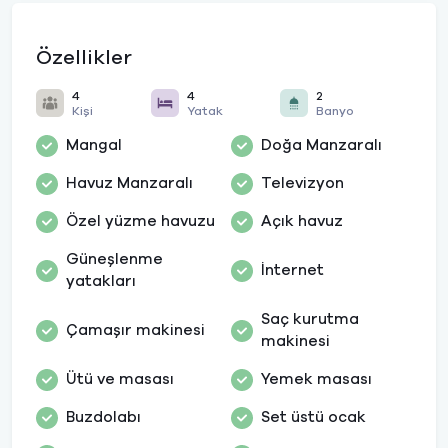
Özellikler
4
4
2
Kişi
Yatak
Banyo
Mangal
Doğa Manzaralı
Havuz Manzaralı
Televizyon
Özel yüzme havuzu
Açık havuz
Güneşlenme
İnternet
yatakları
Saç kurutma
Çamaşır makinesi
makinesi
Ütü ve masası
Yemek masası
Buzdolabı
Set üstü ocak