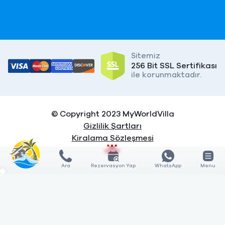
Sitemiz
256 Bit SSL Sertifikası
ile korunmaktadır.
© Copyright 2023 MyWorldVilla
Gizlilik Şartları
Kiralama Sözleşmesi
Ara
Rezervasyon Yap
WhatsApp
Menu
X
X
KARŞILAŞTIR
KARŞILAŞTIR
0
3
GÖSTER
Özellik