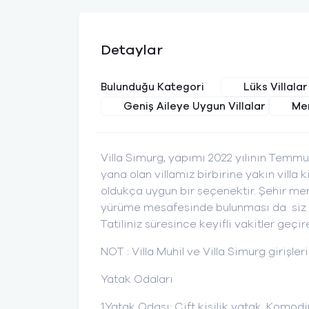
Detaylar
Lüks Villalar
Bulunduğu Kategori
Geniş Aileye Uygun Villalar
Mer
Villa Simurg, yapımı 2022 yılının Temmuz
yana olan villamız birbirine yakın villa
oldukça uygun bir seçenektir. Şehir me
yürüme mesafesinde bulunması da siz değ
Tatiliniz süresince keyifli vakitler geçir
NOT : Villa Muhil ve Villa Simurg girişleri
Yatak Odaları
1.Yatak Odası: Çift kişilik yatak, Komod