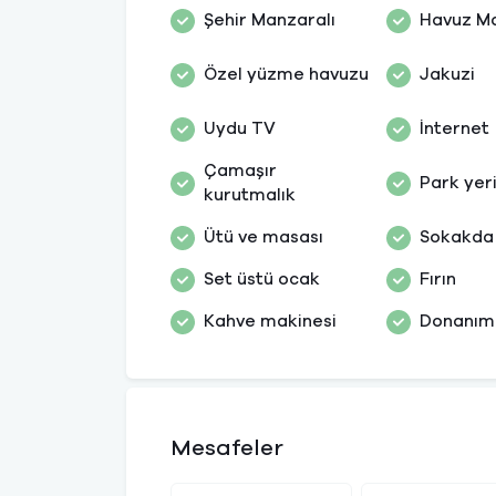
Şehir Manzaralı
Havuz Ma
Özel yüzme havuzu
Jakuzi
Uydu TV
İnternet
Çamaşır
Park yer
kurutmalık
Ütü ve masası
Sokakda 
Set üstü ocak
Fırın
Kahve makinesi
Donanıml
Mesafeler