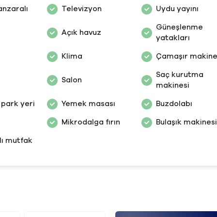
nzaralı
Televizyon
Uydu yayını
Güneşlenme
Açık havuz
yatakları
Klima
Çamaşır makine
Saç kurutma
i
Salon
makinesi
park yeri
Yemek masası
Buzdolabı
Mikrodalga fırın
Bulaşık makinesi
ı mutfak