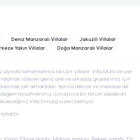
Deniz Manzaralı Villalar
Jakuzili Villalar
keze Yakın Villalar
Doğa Manzaralı Villalar
 ayında tamamlanmış lüks bir villadır. Villa Muhil ile yan
 kiralamak isteyen geniş aile ve arkadaş gruplarımız için
rkezinde yer almaktadır. Ayrıca denize ve merkeze de
erli misafirlerimiz için ayrıca bir tercih sebebidir.
ebileceğiniz Villa Simurg sizleri bekliyor.
 ortaktır.
in, Klima, Elbise dolabı, Makyaj masası, Bebek yatağı, TV,