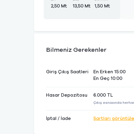
2,50 Mt
13,50 Mt
1,50 Mt
Bilmeniz Gerekenler
Giriş Çıkış Saatleri
En Erken 15:00
En Geç 10:00
Hasar Depozitosu
6.000 TL
Çıkış esnasında herhan
İptal / İade
Şartları görüntül