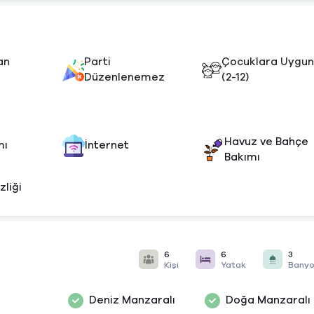
an
Parti
Çocuklara Uygu
Düzenlenemez
(2-12)
Havuz ve Bahçe
mı
İnternet
Bakımı
zliği
6
6
3
Kişi
Yatak
Bany
Deniz Manzaralı
Doğa Manzaralı