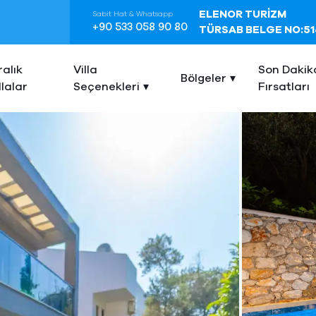
ELENOR TURİZM
Sabit Hat & Whatsapp
+90 533 058 90 80
TÜRSAB BELGE NO:51
ralık
Villa
Son Dakik
Bölgeler
llalar
Seçenekleri
Fırsatları