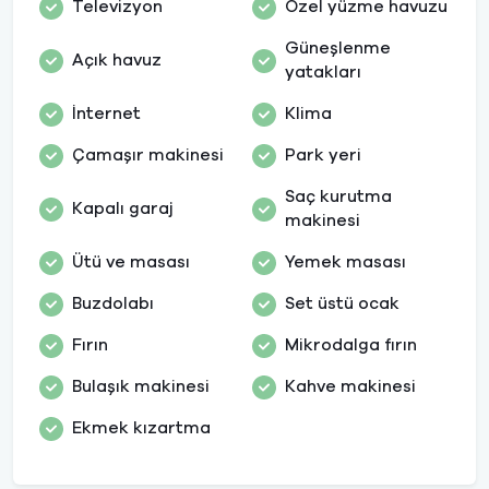
Televizyon
Özel yüzme havuzu
Güneşlenme
Açık havuz
yatakları
İnternet
Klima
Çamaşır makinesi
Park yeri
Saç kurutma
Kapalı garaj
makinesi
Ütü ve masası
Yemek masası
Buzdolabı
Set üstü ocak
Fırın
Mikrodalga fırın
Bulaşık makinesi
Kahve makinesi
Ekmek kızartma