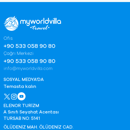
Ofis
+90 533 058 90 80
Çağrı Merkezi
+90 533 058 90 80
info@myworldvilla.com
SOSYAL MEDYA'DA
Temasta kalın
ELENOR TURİZM
A Sınıfı Seyahat Acentası
TURSAB NO: 5141
ÖLÜDENİZ MAH. ÖLÜDENİZ CAD.