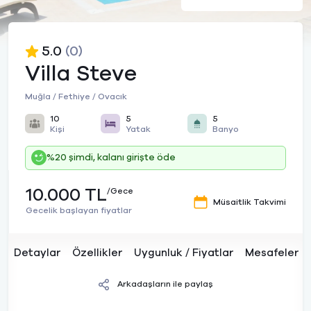
5.0
(0)
Villa Steve
Muğla / Fethiye / Ovacık
10
5
5
Kişi
Yatak
Banyo
%20 şimdi, kalanı girişte öde
10.000 TL
/Gece
Müsaitlik Takvimi
Gecelik başlayan fiyatlar
Detaylar
Özellikler
Uygunluk / Fiyatlar
Mesafeler
Arkadaşların ile paylaş