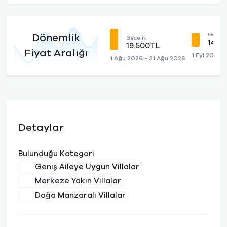
Geceli
Dönemlik
Gecelik
14.0
19.500TL
Fiyat Aralığı
1 Eyl 2026 -
1 Ağu 2026 - 31 Ağu 2026
Detaylar
Bulunduğu Kategori
Geniş Aileye Uygun Villalar
Merkeze Yakın Villalar
Doğa Manzaralı Villalar