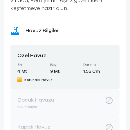
villada, Fethiye’nin eşsiz güzelliklerini
keşfetmeye hazır olun.
Havuz Bilgileri
Özel Havuz
En
Boy
Derinlik
4 Mt
9 Mt
1.55 Cm
Korunaklı Havuz
Çocuk Havuzu
Bulunmuyor
Kapalı Havuz