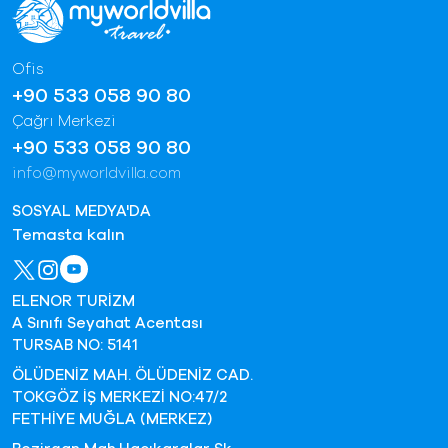
Ofis
+90 533 058 90 80
Çağrı Merkezi
+90 533 058 90 80
info@myworldvilla.com
SOSYAL MEDYA'DA
Temasta kalın
ELENOR TURİZM
A Sınıfı Seyahat Acentası
TURSAB NO: 5141
ÖLÜDENİZ MAH. ÖLÜDENİZ CAD.
TOKGÖZ İŞ MERKEZİ NO:47/2
FETHİYE MUĞLA (MERKEZ)