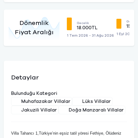
Geceli
Dönemlik
Gecelik
15.0
18.000TL
Fiyat Aralığı
1 Eyl 2026 -
1 Tem 2026 - 31 Ağu 2026
Detaylar
Bulunduğu Kategori
Muhafazakar Villalar
Lüks Villalar
Jakuzili Villalar
Doğa Manzaralı Villalar
Villa Tahancı 1,Türkiye’nin eşsiz tatil yöresi Fethiye, Ölüdeniz