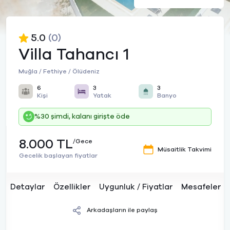
5.0
(0)
Villa Tahancı 1
Muğla / Fethiye / Ölüdeniz
6
3
3
Kişi
Yatak
Banyo
%30 şimdi, kalanı girişte öde
8.000 TL
/Gece
Müsaitlik Takvimi
Gecelik başlayan fiyatlar
Detaylar
Özellikler
Uygunluk / Fiyatlar
Mesafeler
Arkadaşların ile paylaş