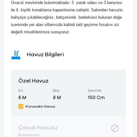
Ovacık mevkiinde bulunmaktadır. 3 yatak odası ve 3 banyosu
ile 6 kişilik konaklama kapasitesine sahiptir. Salondan havuzlu
bahçeye çıkabileceğiniz, bahçesinde barbeküsü bulunan doğa
içerisinde yer alan villamızda kaliteli tatil geçirme fırsatını siz
değerli misafirlerimize sunuyoruz.
Havuz Bilgileri
Özel Havuz
En
Boy
Derinlik
6 M
8 M
150 Cm
Korunaklı Havuz
Çocuk Havuzu
Bulunmuyor