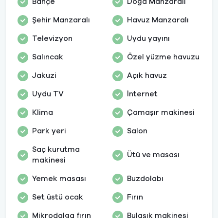
Bahçe
Doğa Manzaralı
Şehir Manzaralı
Havuz Manzaralı
Televizyon
Uydu yayını
Salıncak
Özel yüzme havuzu
Jakuzi
Açık havuz
Uydu TV
İnternet
Klima
Çamaşır makinesi
Park yeri
Salon
Saç kurutma
Ütü ve masası
makinesi
Yemek masası
Buzdolabı
Set üstü ocak
Fırın
Mikrodalga fırın
Bulaşık makinesi