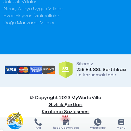
Jakuzili Villalar
Geniş Aileye Uygun Villalar
Evcil Hayvan İzinli Villalar
Doğa Manzaralı Villalar
Sitemiz
256 Bit SSL Sertifikası
ile korunmaktadır.
© Copyright 2023 MyWorldVilla
Gizlilik Şartları
Kiralama Sözleşmesi
Ara
Rezervasyon Yap
WhatsApp
Menu