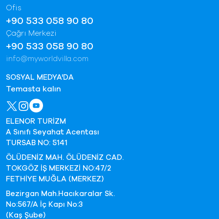
Ofis
+90 533 058 90 80
Çağrı Merkezi
+90 533 058 90 80
info@myworldvilla.com
SOSYAL MEDYA'DA
Temasta kalın
ELENOR TURİZM
A Sınıfı Seyahat Acentası
TURSAB NO: 5141
ÖLÜDENİZ MAH. ÖLÜDENİZ CAD.
TOKGÖZ İŞ MERKEZİ NO:47/2
FETHİYE MUĞLA (MERKEZ)
Bezirgan Mah.Hacıkaralar Sk.
No:567/A İç Kapı No:3
(Kaş Şube)