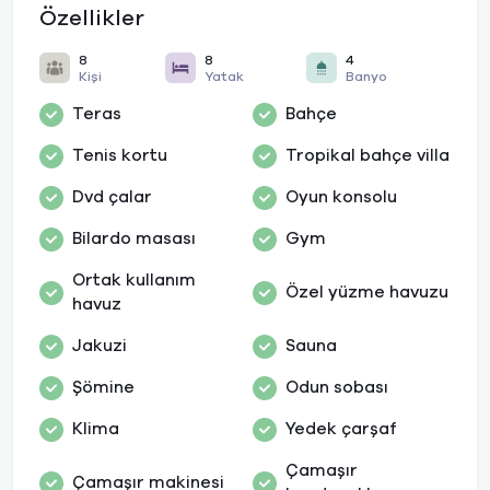
Özellikler
8
8
4
Kişi
Yatak
Banyo
Teras
Bahçe
Tenis kortu
Tropikal bahçe villa
Dvd çalar
Oyun konsolu
Bilardo masası
Gym
Ortak kullanım
Özel yüzme havuzu
havuz
Jakuzi
Sauna
Şömine
Odun sobası
Klima
Yedek çarşaf
Çamaşır
Çamaşır makinesi