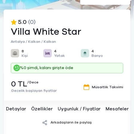
5.0
(0)
Villa White Star
Antalya / Kalkan / Kalkan
8
4
4
Kişi
Yatak
Banyo
%0 şimdi, kalanı girişte öde
0 TL
/Gece
Müsaitlik Takvimi
Gecelik başlayan fiyatlar
Detaylar
Özellikler
Uygunluk / Fiyatlar
Mesafeler
Arkadaşların ile paylaş