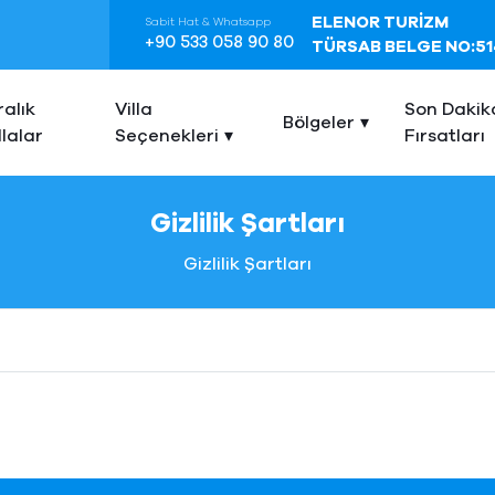
ELENOR TURİZM
Sabit Hat & Whatsapp
+90 533 058 90 80
TÜRSAB BELGE NO:51
ralık
Villa
Son Dakik
Bölgeler
llalar
Seçenekleri
Fırsatları
Gizlilik Şartları
Gizlilik Şartları