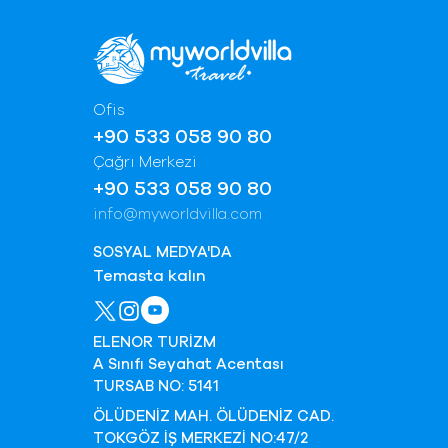
Ofis
+90 533 058 90 80
Çağrı Merkezi
+90 533 058 90 80
info@myworldvilla.com
SOSYAL MEDYA'DA
Temasta kalın
ELENOR TURİZM
A Sınıfı Seyahat Acentası
TURSAB NO: 5141
ÖLÜDENİZ MAH. ÖLÜDENİZ CAD.
TOKGÖZ İŞ MERKEZİ NO:47/2