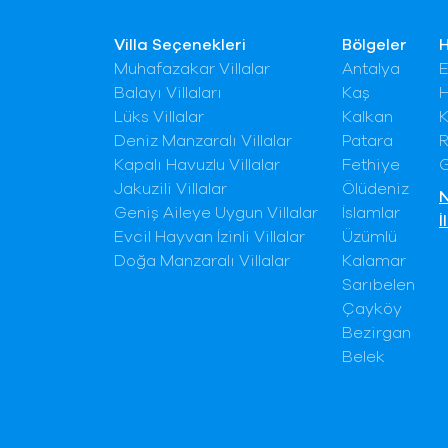
Villa Seçenekleri
Bölgeler
Muhafazakar Villalar
Antalya
E
Balayı Villaları
Kaş
H
Lüks Villalar
Kalkan
K
Deniz Manzaralı Villalar
Patara
R
Kapalı Havuzlu Villalar
Fethiye
G
Jakuzili Villalar
Ölüdeniz
N
Geniş Aileye Uygun Villalar
İslamlar
İ
Evcil Hayvan İzinli Villalar
Üzümlü
Doğa Manzaralı Villalar
Kalamar
Sarıbelen
Çayköy
Bezirgan
Belek