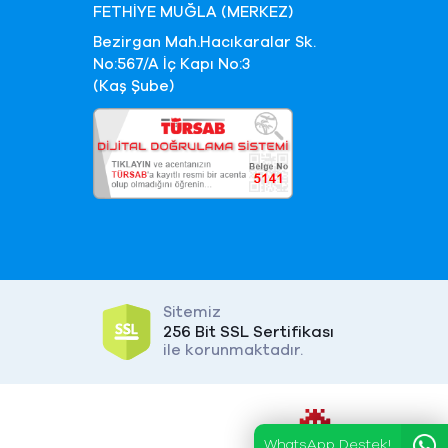
FETHİYE MUĞLA (MERKEZ)
Bezirgan Mah.Hacıkaralar Sk.
No:567/A İç Kapı No:3
(Kaş Şube)
Sitemiz
256 Bit SSL Sertifikası
ile korunmaktadır.
WhatsApp Destek!