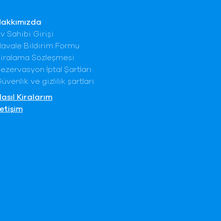
Hakkımızda
v Sahibi Girişi
avale Bildirim Formu
iralama Sözleşmesi
ezervasyon İptal Şartları
üvenlik ve gizlilik şartları
asıl Kiralarım
letişim