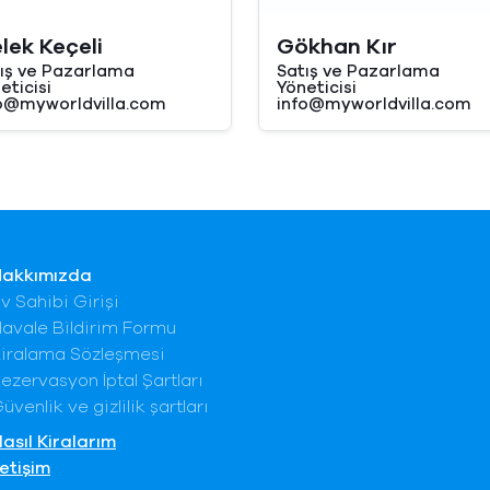
lek Keçeli
Gökhan Kır
ış ve Pazarlama
Satış ve Pazarlama
eticisi
Yöneticisi
o@myworldvilla.com
info@myworldvilla.com
Hakkımızda
v Sahibi Girişi
avale Bildirim Formu
iralama Sözleşmesi
ezervasyon İptal Şartları
üvenlik ve gizlilik şartları
asıl Kiralarım
letişim