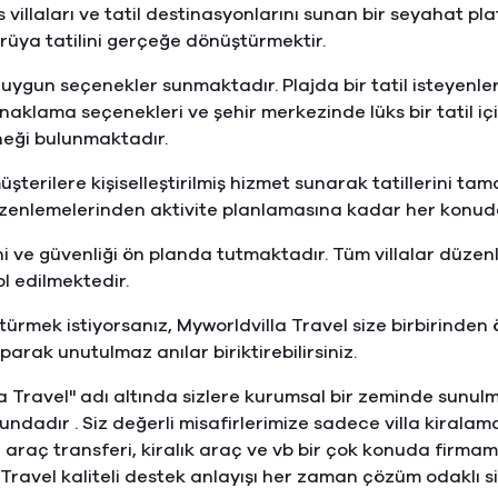
s villaları ve tatil destinasyonlarını sunan bir seyahat p
rüya tatilini gerçeğe dönüştürmektir.
 uygun seçenekler sunmaktadır. Plajda bir tatil isteyenler 
naklama seçenekleri ve şehir merkezinde lüks bir tatil içi
eneği bulunmaktadır.
şterilere kişiselleştirilmiş hizmet sunarak tatillerini ta
enlemelerinden aktivite planlamasına kadar her konuda
i ve güvenliği ön planda tutmaktadır. Tüm villalar düzen
l edilmektedir.
türmek istiyorsanız, Myworldvilla Travel size birbirinden
yaparak unutulmaz anılar biriktirebilirsiniz.
lla Travel'' adı altında sizlere kurumsal bir zeminde sunu
dadır . Siz değerli misafirlerimize sadece villa kiralam
 araç transferi, kiralık araç ve vb bir çok konuda firmam
Travel kaliteli destek anlayışı her zaman çözüm odaklı siz