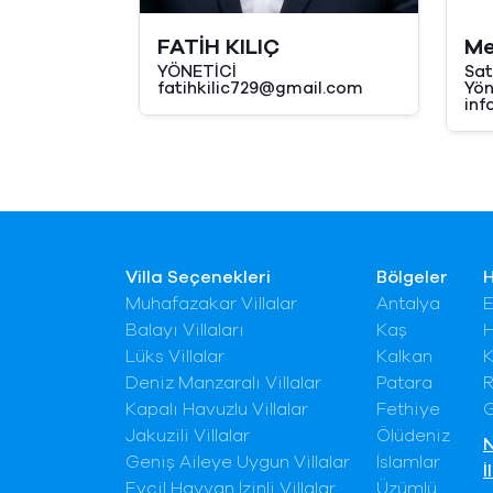
FATİH KILIÇ
Me
YÖNETİCİ
Sat
fatihkilic729@gmail.com
Yön
inf
Villa Seçenekleri
Bölgeler
Muhafazakar Villalar
Antalya
E
Balayı Villaları
Kaş
H
Lüks Villalar
Kalkan
K
Deniz Manzaralı Villalar
Patara
R
Kapalı Havuzlu Villalar
Fethiye
G
Jakuzili Villalar
Ölüdeniz
N
Geniş Aileye Uygun Villalar
İslamlar
İ
Evcil Hayvan İzinli Villalar
Üzümlü