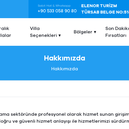
ELENOR TURİZM
Sabit Hat & Whatsapp
+90 533 058 90 80
TÜRSAB BELGE NO:51
ralık
Villa
Son Dakik
Bölgeler
llalar
Seçenekleri
Fırsatları
Hakkımızda
Hakkımızda
ralama sektöründe profesyonel olarak hizmet sunan girişim
oğru ve güvenli hizmet anlayışı ile hizmetlerimizi sürdür