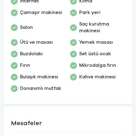
İnternet
Klima
Çamaşır makinesi
Park yeri
Saç kurutma
Salon
makinesi
Ütü ve masası
Yemek masası
Buzdolabı
Set üstü ocak
Fırın
Mikrodalga fırın
Bulaşık makinesi
Kahve makinesi
Donanımlı mutfak
Mesafeler