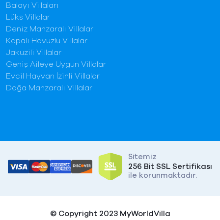
Balayı Villaları
Lüks Villalar
Deniz Manzaralı Villalar
Kapalı Havuzlu Villalar
Jakuzili Villalar
Geniş Aileye Uygun Villalar
Evcil Hayvan İzinli Villalar
Doğa Manzaralı Villalar
Sitemiz
256 Bit SSL Sertifikası
ile korunmaktadır.
© Copyright 2023 MyWorldVilla