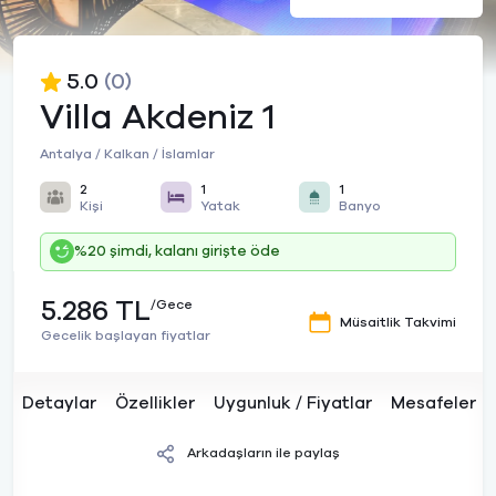
5.0
(0)
Villa Akdeniz 1
Antalya / Kalkan / İslamlar
2
1
1
Kişi
Yatak
Banyo
%20 şimdi, kalanı girişte öde
5.286 TL
/Gece
Müsaitlik Takvimi
Gecelik başlayan fiyatlar
Detaylar
Özellikler
Uygunluk / Fiyatlar
Mesafeler
Arkadaşların ile paylaş