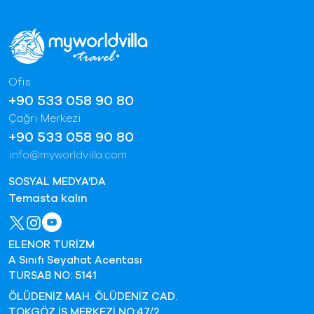
Ofis
+90 533 058 90 80
Çağrı Merkezi
+90 533 058 90 80
info@myworldvilla.com
SOSYAL MEDYA'DA
Temasta kalın
ELENOR TURİZM
A Sınıfı Seyahat Acentası
TURSAB NO: 5141
ÖLÜDENİZ MAH. ÖLÜDENİZ CAD.
TOKGÖZ İŞ MERKEZİ NO:47/2