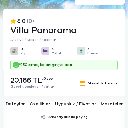
5.0
(0)
Villa Panorama
Antalya / Kalkan / Kalamar
8
4
4
Kişi
Yatak
Banyo
%50 şimdi, kalanı girişte öde
20.166 TL
/Gece
Müsaitlik Takvimi
Gecelik başlayan fiyatlar
Detaylar
Özellikler
Uygunluk / Fiyatlar
Mesafeler
Arkadaşların ile paylaş