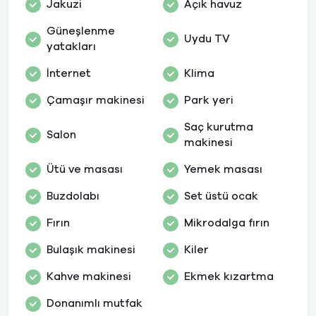
Jakuzi
Açık havuz
Güneşlenme
Uydu TV
yatakları
İnternet
Klima
Çamaşır makinesi
Park yeri
Saç kurutma
Salon
makinesi
Ütü ve masası
Yemek masası
Buzdolabı
Set üstü ocak
Fırın
Mikrodalga fırın
Bulaşık makinesi
Kiler
Kahve makinesi
Ekmek kızartma
Donanımlı mutfak