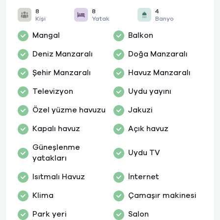
8
8
4
Kişi
Yatak
Banyo
Mangal
Balkon
Deniz Manzaralı
Doğa Manzaralı
Şehir Manzaralı
Havuz Manzaralı
Televizyon
Uydu yayını
Özel yüzme havuzu
Jakuzi
Kapalı havuz
Açık havuz
Güneşlenme
Uydu TV
yatakları
Isıtmalı Havuz
İnternet
Klima
Çamaşır makinesi
Park yeri
Salon