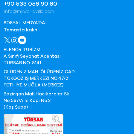
+90 533 058 90 80
info@myworldvilla.com
SOSYAL MEDYA'DA
Temasta kalın
ELENOR TURİZM
A Sınıfı Seyahat Acentası
TURSAB NO: 5141
ÖLÜDENİZ MAH. ÖLÜDENİZ CAD.
TOKGÖZ İŞ MERKEZİ NO:47/2
FETHİYE MUĞLA (MERKEZ)
Bezirgan Mah.Hacıkaralar Sk.
No:567/A İç Kapı No:3
(Kaş Şube)