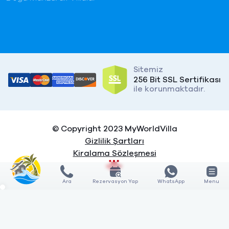
Sitemiz
256 Bit SSL Sertifikası
ile korunmaktadır.
© Copyright 2023 MyWorldVilla
Gizlilik Şartları
Kiralama Sözleşmesi
Ara
Rezervasyon Yap
WhatsApp
Menu
X
X
KARŞILAŞTIR
KARŞILAŞTIR
0
3
GÖSTER
Özellik