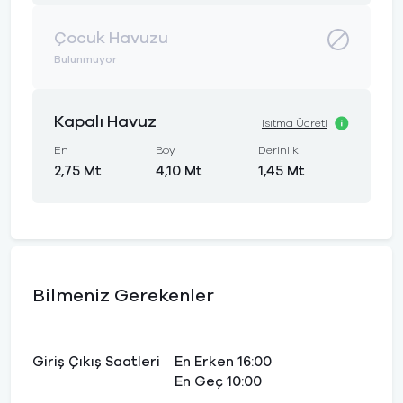
Çocuk Havuzu
Bulunmuyor
Kapalı Havuz
Isıtma Ücreti
En
Boy
Derinlik
2,75 Mt
4,10 Mt
1,45 Mt
Bilmeniz Gerekenler
Giriş Çıkış Saatleri
En Erken 16:00
En Geç 10:00