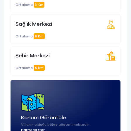
Ortalama
3 Km
Sağlık Merkezi
Ortalama
6 Km
Şehir Merkezi
Ortalama
5 Km
Konum Görüntüle
Villanın olduğu bölge gösterilmektedir.
Haritada Gör