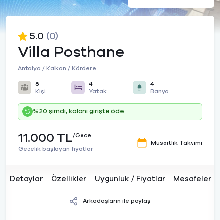
5.0
(0)
Villa Posthane
Antalya / Kalkan / Kördere
8
4
4
Kişi
Yatak
Banyo
%20 şimdi, kalanı girişte öde
11.000 TL
/Gece
Müsaitlik Takvimi
Gecelik başlayan fiyatlar
Detaylar
Özellikler
Uygunluk / Fiyatlar
Mesafeler
Arkadaşların ile paylaş