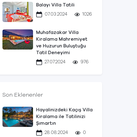
Balayı Villa Tatili
07.03.2024
1026
Muhafazakar Villa
Kiralama Mahremiyet
ve Huzurun Buluştuğu
Tatil Deneyimi
27.07.2024
976
Son Eklenenler
Hayalinizdeki Kaçış Villa
Kiralama ile Tatilinizi
Şımartın
28.08.2024
0