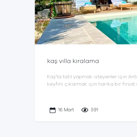
kaş villa kiralama
Kaş'ta tatil yapmak isteyenler için An
keyfini çıkarmak için harika bir fırsat
16 Mart
591