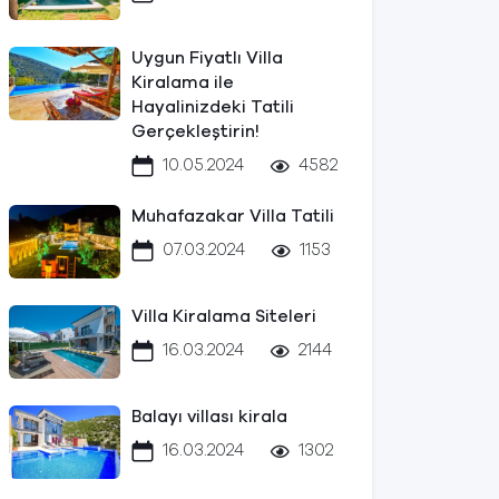
Uygun Fiyatlı Villa
Kiralama ile
Hayalinizdeki Tatili
Gerçekleştirin!
10.05.2024
4582
Muhafazakar Villa Tatili
07.03.2024
1153
Villa Kiralama Siteleri
16.03.2024
2144
Balayı villası kirala
16.03.2024
1302