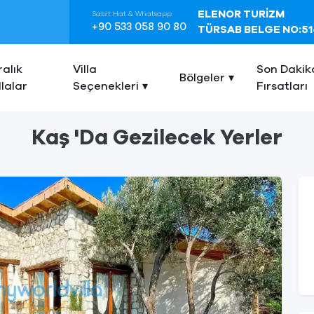
ELENOR TURİZM
Sabit Hat & Whatsapp
+90 533 058 90 80
TÜRSAB BELGE NO:51
ralık
Villa
Son Dakik
Bölgeler
llalar
Seçenekleri
Fırsatları
Kaş 'da Gezilecek Yerler