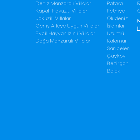
Deniz Manzaralı Villalar
Patara
R
Kapalı Havuzlu Villalar
Fethiye
G
Jakuzili Villalar
Ölüdeniz
N
Geniş Aileye Uygun Villalar
İslamlar
İ
Evcil Hayvan İzinli Villalar
Üzümlü
Doğa Manzaralı Villalar
Kalamar
Sarıbelen
Çayköy
Bezirgan
Belek