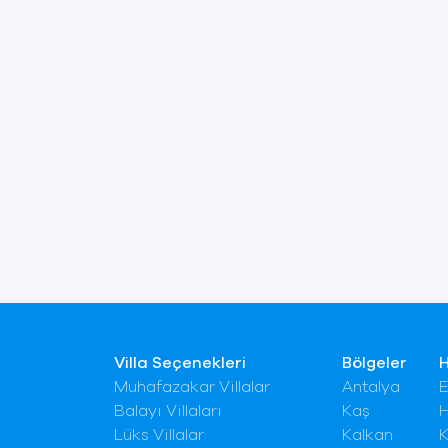
Villa Seçenekleri
Bölgeler
Muhafazakar Villalar
Antalya
E
Balayı Villaları
Kaş
H
Lüks Villalar
Kalkan
K