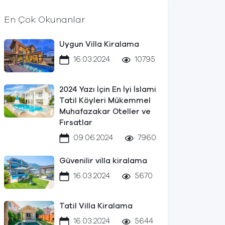
En Çok Okunanlar
Uygun Villa Kiralama
16.03.2024
10795
2024 Yazı İçin En İyi İslami
Tatil Köyleri Mükemmel
Muhafazakar Oteller ve
Fırsatlar
09.06.2024
7960
Güvenilir villa kiralama
16.03.2024
5670
Tatil Villa Kiralama
16.03.2024
5644