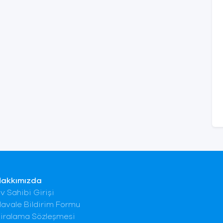
Hakkımızda
v Sahibi Girişi
avale Bildirim Formu
iralama Sözleşmesi