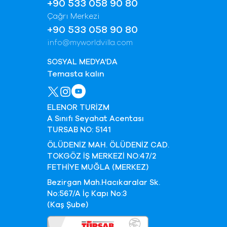
+90 533 058 90 80
Çağrı Merkezi
+90 533 058 90 80
info@myworldvilla.com
SOSYAL MEDYA'DA
Temasta kalın
ELENOR TURİZM
A Sınıfı Seyahat Acentası
TURSAB NO: 5141
ÖLÜDENİZ MAH. ÖLÜDENİZ CAD.
TOKGÖZ İŞ MERKEZİ NO:47/2
FETHİYE MUĞLA (MERKEZ)
Bezirgan Mah.Hacıkaralar Sk.
No:567/A İç Kapı No:3
(Kaş Şube)