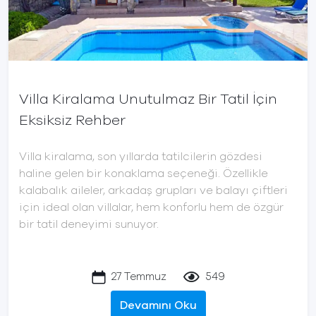
Villa Kiralama Unutulmaz Bir Tatil İçin
Eksiksiz Rehber
Villa kiralama, son yıllarda tatilcilerin gözdesi
haline gelen bir konaklama seçeneği. Özellikle
kalabalık aileler, arkadaş grupları ve balayı çiftleri
için ideal olan villalar, hem konforlu hem de özgür
bir tatil deneyimi sunuyor.
27 Temmuz
549
Devamını Oku