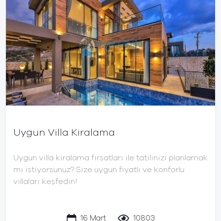
Uygun Villa Kiralama
Uygun villa kiralama fırsatları ile tatilinizi planlamak
mı istiyorsunuz? Size uygun fiyatlı ve konforlu
villaları keşfedin!
16 Mart
10803