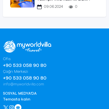
09.06.2024
0
Ofis
+90 533 058 90 80
Çağrı Merkezi
+90 533 058 90 80
info@myworldvilla.com
SOSYAL MEDYA'DA
Temasta kalın