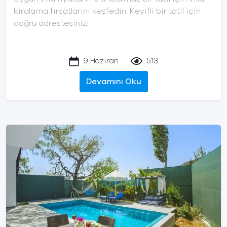
kiralama fırsatlarını keşfedin. Keyifli bir tatil için
doğru adrestesiniz!
9 Haziran
513
Devamını Oku