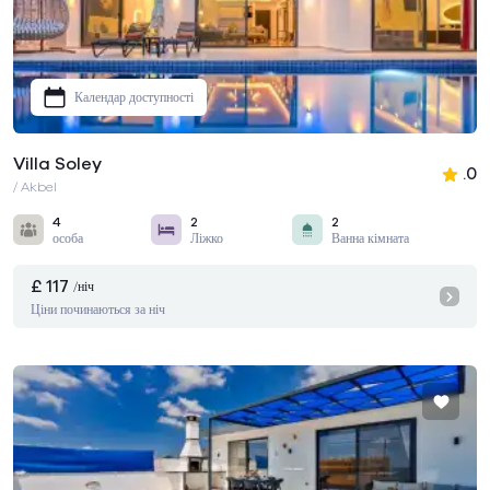
Календар доступності
Villa Soley
.0
/ Akbel
4
2
2
особа
Ліжко
Ванна кімната
£ 117
/ніч
Ціни починаються за ніч