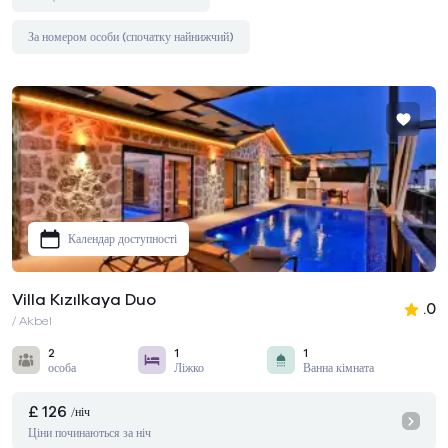
За номером особи (спочатку найнижчий)
Календар доступності
Villa Kızılkaya Duo
.0
/ Akbel
2
1
1
особа
Ліжко
Ванна кімната
£ 126
/ніч
Ціни починаються за ніч