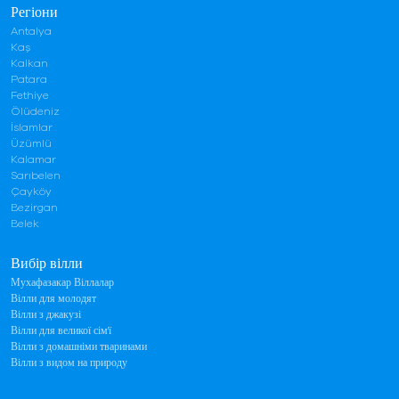
Регіони
Antalya
Kaş
Kalkan
Patara
Fethiye
Ölüdeniz
İslamlar
Üzümlü
Kalamar
Sarıbelen
Çayköy
Bezirgan
Belek
Вибір вілли
Мухафазакар Віллалар
Вілли для молодят
Вілли з джакузі
Вілли для великої сім'ї
Вілли з домашніми тваринами
Вілли з видом на природу