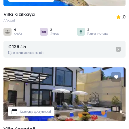
Villa Kızılkaya
.0
/ Akbel
4
2
2
особа
Ліжко
Ванна кімната
£ 126
/ніч
Ціни починаються за ніч
Календар доступності