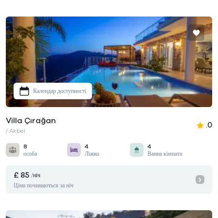
Календар доступності
Villa Çırağan
.0
/ Akbel
8
4
4
особа
Ліжко
Ванна кімната
£ 85
/ніч
Ціни починаються за ніч