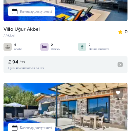
Календар доступності
Villa Uğur Akbel
.0
/ Akbel
4
2
2
особа
Ліжко
Ванна кімната
£ 94
/ніч
Ціни починаються за ніч
Календар доступності