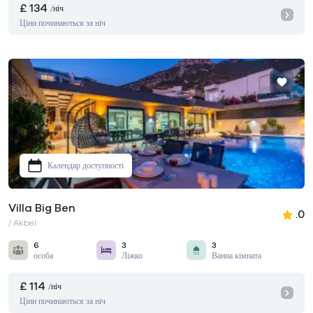
£ 134
/ніч
Ціни починаються за ніч
Календар доступності
Villa Big Ben
.0
/ Akbel
6
3
3
особа
Ліжко
Ванна кімната
£ 114
/ніч
Ціни починаються за ніч