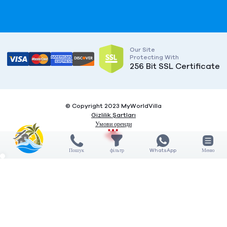
Our Site
Protecting With
256 Bit SSL Certificate
© Copyright 2023 MyWorldVilla
Gizlilik Şartları
Умови оренди
Пошук
фільтр
WhatsApp
Меню
X
X
COMPARE
3
Дата заїзду / виїзду
Features
5 НІЧ
General features
Кількість гостей