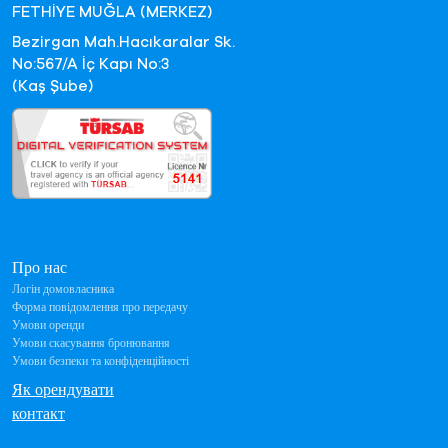
FETHİYE MUĞLA (MERKEZ)
Bezirgan Mah.Hacıkaralar Sk.
No:567/A İç Kapı No:3
(Kaş Şube)
Про нас
Логін домовласника
Форма повідомлення про передачу
Умови оренди
Умови скасування бронювання
Умови безпеки та конфіденційності
Як орендувати
контакт