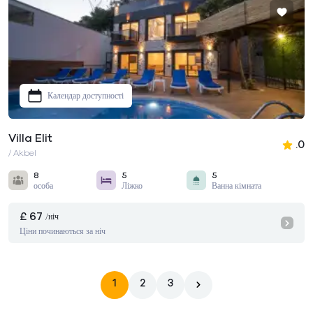
Календар доступності
Villa Elit
.0
/ Akbel
8
5
5
особа
Ліжко
Ванна кімната
£ 67
/ніч
Ціни починаються за ніч
1
2
3