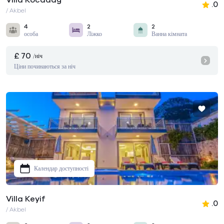
Villa Kocadağ
.0
/ Akbel
4
2
2
особа
Ліжко
Ванна кімната
£ 70
/ніч
Ціни починаються за ніч
Календар доступності
Villa Keyif
.0
/ Akbel