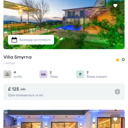
Календар доступності
Villa Smyrna
.0
/ Akbel
4
2
2
особа
Ліжко
Ванна кімната
£ 125
/ніч
Ціни починаються за ніч