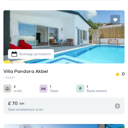
Календар доступності
Villa Pandora Akbel
.0
/ Akbel
2
1
1
особа
Ліжко
Ванна кімната
£ 70
/ніч
Ціни починаються за ніч