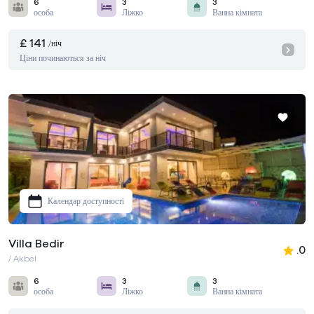
6
3
3
особа
Ліжко
Ванна кімната
£ 141
/ніч
Ціни починаються за ніч
Календар доступності
Villa Bedir
.0
/ Akbel
6
3
3
особа
Ліжко
Ванна кімната