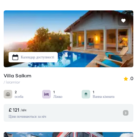
Календар доступності
Villa Salkım
.0
/ İslamlar
2
1
1
особа
Ліжко
Ванна кімната
£ 121
/ніч
Ціни починаються за ніч