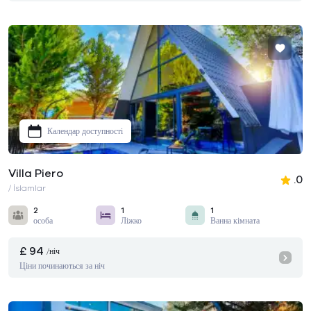
Календар доступності
Villa Piero
.0
/ İslamlar
2
1
1
особа
Ліжко
Ванна кімната
£ 94
/ніч
Ціни починаються за ніч