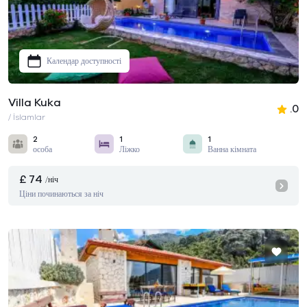
Календар доступності
Villa Kuka
.0
/ İslamlar
2
1
1
особа
Ліжко
Ванна кімната
£ 74
/ніч
Ціни починаються за ніч