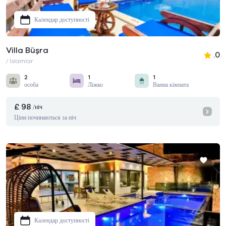
Календар доступності
Villa Büşra
.0
/ İslamlar
2
1
1
особа
Ліжко
Ванна кімната
£ 98
/ніч
Ціни починаються за ніч
Календар доступності