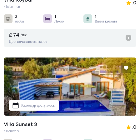
Villa Koybal
.0
/ İslamlar
2
1
1
особа
Ліжко
Ванна кімната
£ 74
/ніч
Ціни починаються за ніч
Календар доступності
Villa Sunset 3
.0
/ Kalkan