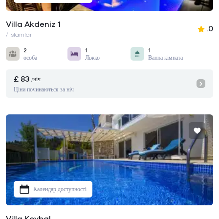
Villa Akdeniz 1
.0
/ İslamlar
2
1
1
особа
Ліжко
Ванна кімната
£ 83
/ніч
Ціни починаються за ніч
Календар доступності