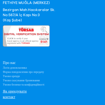
FETHİYE MUĞLA (MERKEZ)
Bezirgan Mah.Hacıkaralar Sk.
No:567/A İç Kapı No:3
(Kaş Şube)
Про нас
Логін домовласника
Форма повідомлення про передачу
Умови оренди
Умови скасування бронювання
Умови безпеки та конфіденційності
Як орендувати
контакт