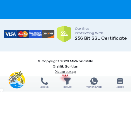
Our Site
Protecting With
256 Bit SSL Certificate
© Copyright 2023 MyWorldVilla
Gizlilik Şartları
Умови оренди
Пошук
фільтр
WhatsApp
Меню
X
X
COMPARE
3
Дата заїзду / виїзду
Features
5 НІЧ
General features
Кількість гостей