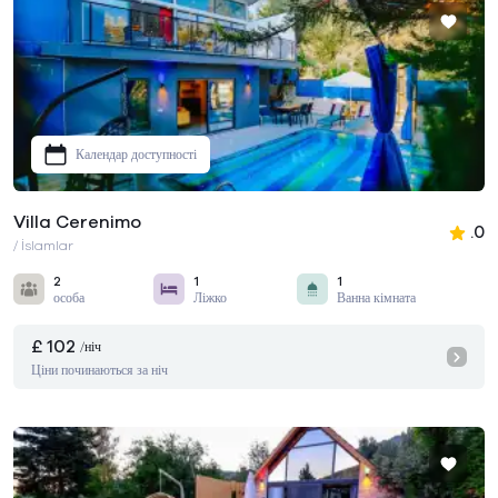
Календар доступності
Villa Cerenimo
.0
/ İslamlar
2
1
1
особа
Ліжко
Ванна кімната
£ 102
/ніч
Ціни починаються за ніч