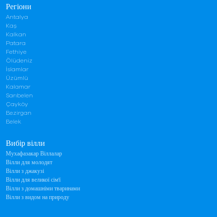
Регіони
Antalya
Kaş
Kalkan
Patara
Fethiye
Ölüdeniz
İslamlar
Üzümlü
Kalamar
Sarıbelen
Çayköy
Bezirgan
Belek
Вибір вілли
Мухафазакар Віллалар
Вілли для молодят
Вілли з джакузі
Вілли для великої сім'ї
Вілли з домашніми тваринами
Вілли з видом на природу