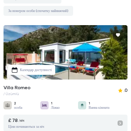
За номером особи (спочатку найнижчий)
Календар доступності
Villa Romeo
.0
/ Üzümlü
2
1
1
особа
Ліжко
Ванна кімната
£ 78
/ніч
Ціни починаються за ніч