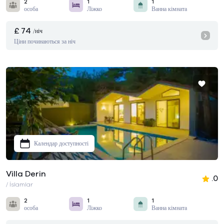
2
1
1
особа
Ліжко
Ванна кімната
£ 74
/ніч
Ціни починаються за ніч
Календар доступності
Villa Derin
.0
/ İslamlar
2
1
1
особа
Ліжко
Ванна кімната