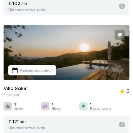
£ 102
/ніч
Ціни починаються за ніч
Календар доступності
Villa Şakir
.0
/ İslamlar
2
1
1
особа
Ліжко
Ванна кімната
£ 121
/ніч
Ціни починаються за ніч