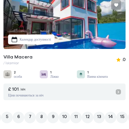
Календар доступності
Villa Macera
.0
/ İslamlar
2
1
1
особа
Ліжко
Ванна кімната
£ 101
/ніч
Ціни починаються за ніч
5
6
7
8
9
10
11
12
13
14
15