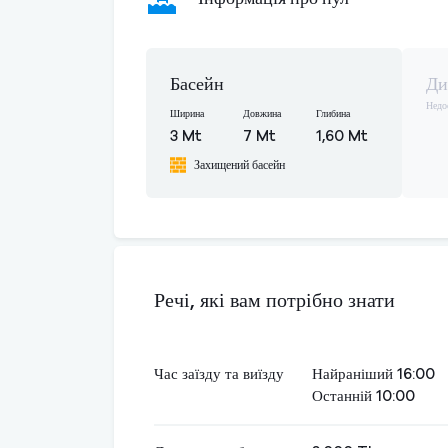
Басейн
Ди
Недо
Ширина
Довжина
Глибина
3 Mt
7 Mt
1,60 Mt
Захищений басейн
Речі, які вам потрібно знати
Час заїзду та виїзду
Найраніший 16:00
Останній 10:00