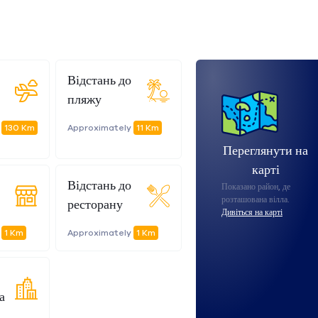
Відстань до
пляжу
y
130 Km
Approximately
11 Km
Переглянути на
карті
Відстань до
Показано район, де
розташована вілла.
ресторану
Дивіться на карті
y
1 Km
Approximately
1 Km
а