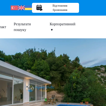
Відстеження
бронювання
Результати
Корпоративний
такт
пошуку