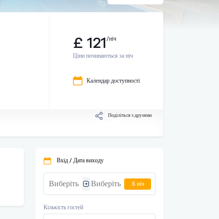
£ 121
/ніч
Ціни починаються за ніч
Календар доступності
Поділіться з друзями
Вхід / Дата виходу
5 ніч
Кількість гостей