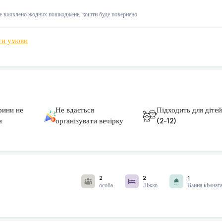
де виявлено жодних пошкоджень, кошти буде повернено.
ти умови
рини не
Не вдається
Підходить для діте
я
організувати вечірку
(2-12)
2
2
1
особа
Ліжко
Ванна кімнат