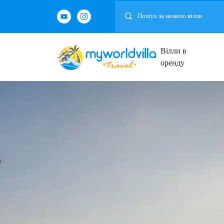
Вілли в
оренду