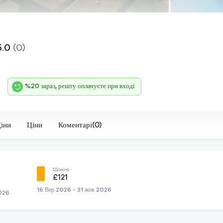
5.0
(0)
%20 зараз, решту оплачуєте при вході
Ціни
Ціни
Коментарі(0)
Щоночі
£121
16 Вер 2026 - 31 жов 2026
2026