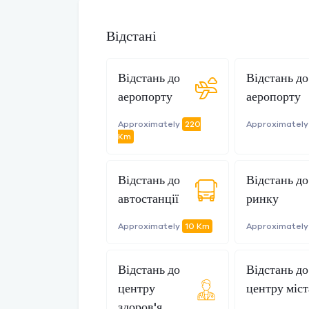
Відстані
Відстань до
Відстань до
аеропорту
аеропорту
Approximately
220
Approximatel
Km
Відстань до
Відстань до
автостанції
ринку
Approximately
10 Km
Approximatel
Відстань до
Відстань до
центру
центру міст
здоров'я