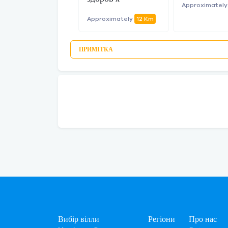
Approximatel
Approximately
12 Km
ПРИМІТКА
Вибір вілли
Регіони
Про нас