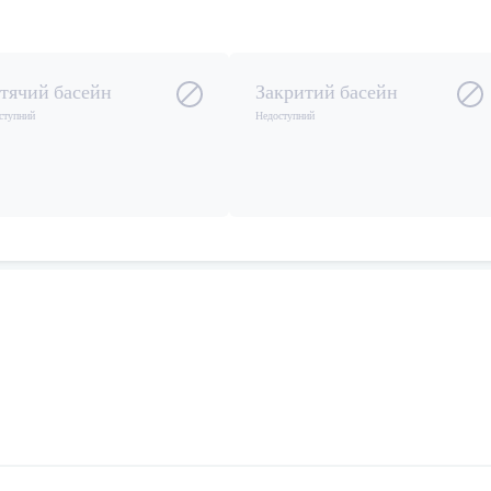
тячий басейн
Закритий басейн
ступний
Недоступний