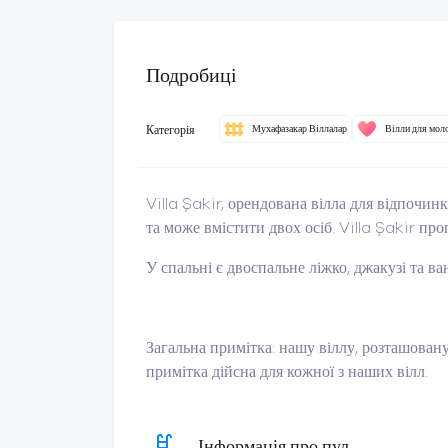
Подробиці
Категорія
Мухафазакар Віллалар
Вілли для мол
Villa Şakir, орендована вілла для відпочин
та може вмістити двох осіб. Villa Şakir пр
У спальні є двоспальне ліжко, джакузі та ва
Загальна примітка: нашу віллу, розташовану
примітка дійсна для кожної з наших вілл.
Інформація про пул