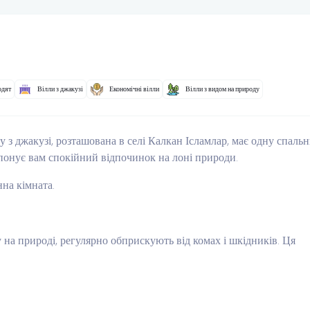
одят
Вілли з джакузі
Економічні вілли
Вілли з видом на природу
ку з джакузі, розташована в селі Калкан Ісламлар, має одну спаль
опонує вам спокійний відпочинок на лоні природи.
нна кімната.
 на природі, регулярно обприскують від комах і шкідників. Ця