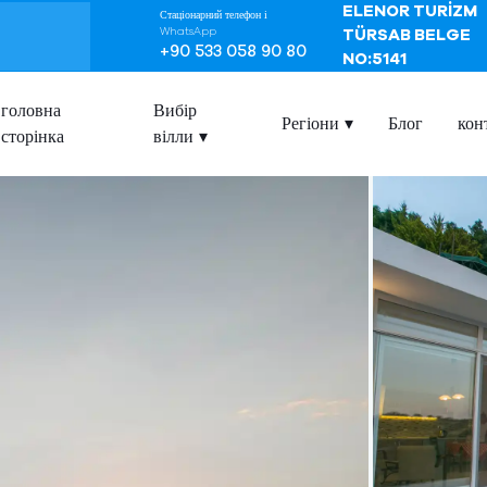
ELENOR TURİZM
Стаціонарний телефон і
WhatsApp
TÜRSAB BELGE
+90 533 058 90 80
NO:5141
головна
Вибір
Регіони
Блог
кон
сторінка
вілли