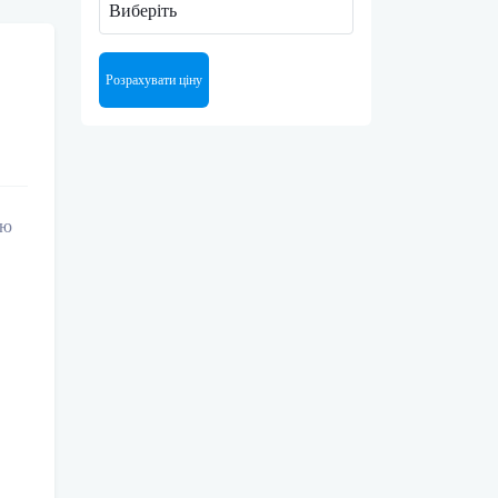
Виберіть
Розрахувати ціну
ню