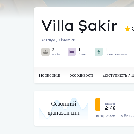
Villa Şakir
Antalya / / İslamlar
2
1
1
особа
Ліжко
Ванна кімната
Подробиці
особливості
Доступність / 
Сезонний
Щоночі
£148
діапазон цін
16 чер 2026 - 15 Вер 