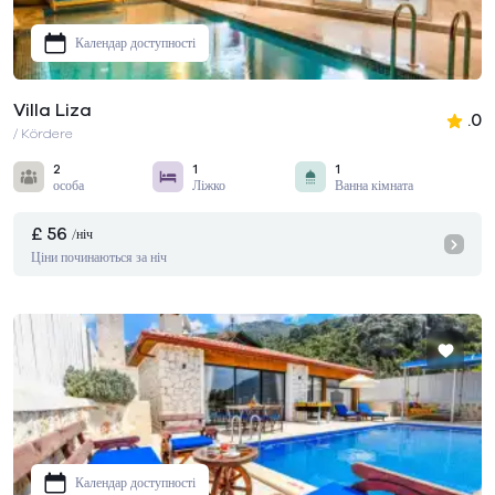
Календар доступності
Villa Liza
.0
/ Kördere
2
1
1
особа
Ліжко
Ванна кімната
£ 56
/ніч
Ціни починаються за ніч
Календар доступності