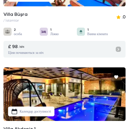
Villa Büşra
.0
/ İslamlar
2
1
1
особа
Ліжко
Ванна кімната
£ 98
/ніч
Ціни починаються за ніч
Календар доступності