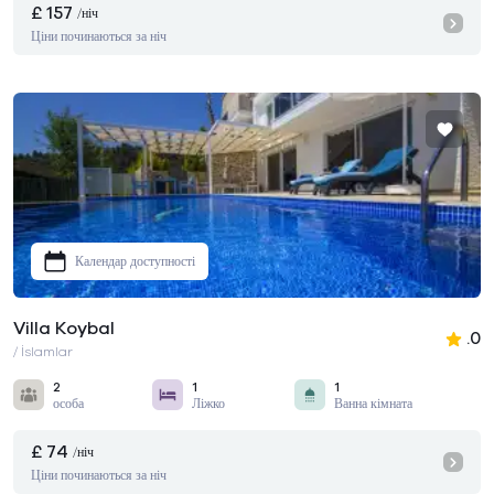
£ 157
/ніч
Ціни починаються за ніч
Календар доступності
Villa Koybal
.0
/ İslamlar
2
1
1
особа
Ліжко
Ванна кімната
£ 74
/ніч
Ціни починаються за ніч