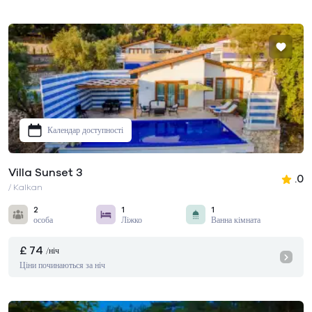
Календар доступності
Villa Sunset 3
.0
/ Kalkan
2
1
1
особа
Ліжко
Ванна кімната
£ 74
/ніч
Ціни починаються за ніч