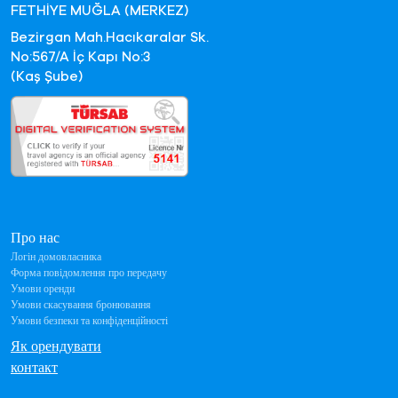
FETHİYE MUĞLA (MERKEZ)
Bezirgan Mah.Hacıkaralar Sk.
No:567/A İç Kapı No:3
(Kaş Şube)
Про нас
Логін домовласника
Форма повідомлення про передачу
Умови оренди
Умови скасування бронювання
Умови безпеки та конфіденційності
Як орендувати
контакт