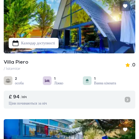
Календар доступності
Villa Piero
.0
/ İslamlar
2
1
1
особа
Ліжко
Ванна кімната
£ 94
/ніч
Ціни починаються за ніч