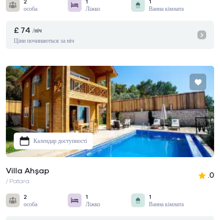
2
1
1
особа
Ліжко
Ванна кімната
£ 74
/ніч
Ціни починаються за ніч
Календар доступності
Villa Ahşap
.0
/ Patara
2
1
1
особа
Ліжко
Ванна кімната