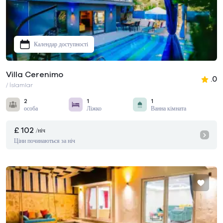
Календар доступності
Villa Cerenimo
.0
/ İslamlar
2
1
1
особа
Ліжко
Ванна кімната
£ 102
/ніч
Ціни починаються за ніч