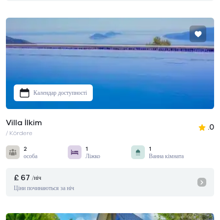
Календар доступності
Villa İlkim
.0
/ Kördere
2
1
1
особа
Ліжко
Ванна кімната
£ 67
/ніч
Ціни починаються за ніч