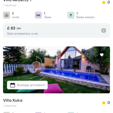
Villa Akdeniz 1
.0
/ İslamlar
2
1
1
особа
Ліжко
Ванна кімната
£ 83
/ніч
Ціни починаються за ніч
Календар доступності
Villa Kuka
.0
/ İslamlar