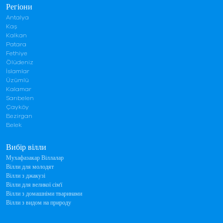
Регіони
Antalya
Kaş
Kalkan
Patara
Fethiye
Ölüdeniz
İslamlar
Üzümlü
Kalamar
Sarıbelen
Çayköy
Bezirgan
Belek
Вибір вілли
Мухафазакар Віллалар
Вілли для молодят
Вілли з джакузі
Вілли для великої сім'ї
Вілли з домашніми тваринами
Вілли з видом на природу