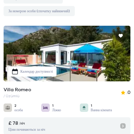
За номером особи (спочатку найнижчий)
Календар доступності
Villa Romeo
.0
/ Üzümlü
2
1
1
особа
Ліжко
Ванна кімната
£ 78
/ніч
Ціни починаються за ніч