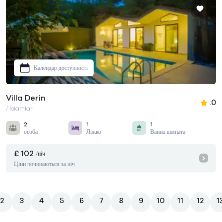
Календар доступності
Villa Derin
.0
/ İslamlar
2
1
1
особа
Ліжко
Ванна кімната
£ 102
/ніч
Ціни починаються за ніч
2
3
4
5
6
7
8
9
10
11
12
1