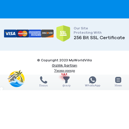
Our Site
Protecting With
256 Bit SSL Certificate
© Copyright 2023 MyWorldVilla
Gizlilik Şartları
Умови оренди
Пошук
фільтр
WhatsApp
Меню
X
X
COMPARE
3
Дата заїзду / виїзду
Features
5 НІЧ
General features
Кількість гостей