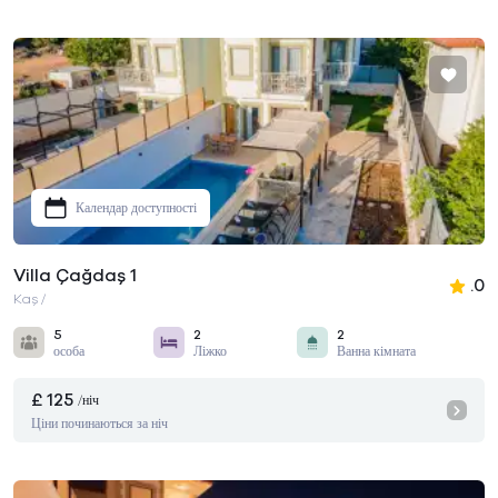
Календар доступності
Villa Çağdaş 1
.0
Kaş /
5
2
2
особа
Ліжко
Ванна кімната
£ 125
/ніч
Ціни починаються за ніч