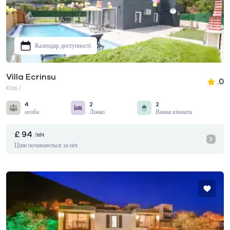
Календар доступності
Villa Ecrinsu
.0
Kaş /
4
2
2
особа
Ліжко
Ванна кімната
£ 94
/ніч
Ціни починаються за ніч