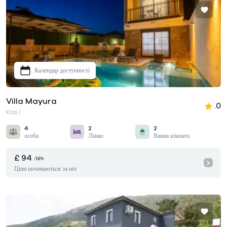
Календар доступності
Villa Mayura
.0
Kaş /
4
2
2
особа
Ліжко
Ванна кімната
£ 94
/ніч
Ціни починаються за ніч