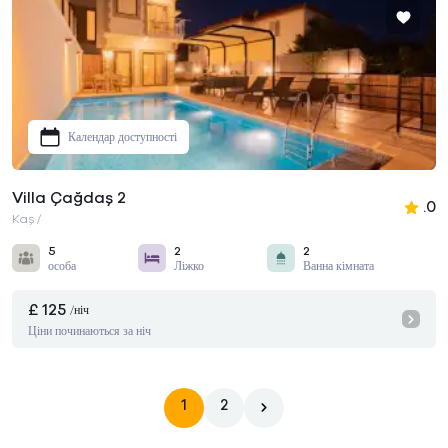
Календар доступності
Villa Çağdaş 2
.0
Kaş /
5
2
2
особа
Ліжко
Ванна кімната
£ 125
/ніч
Ціни починаються за ніч
1
2