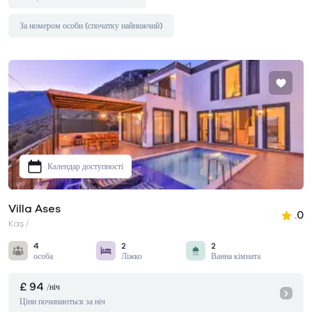
За номером особи (спочатку найнижчий)
Календар доступності
Villa Ases
.0
Kaş /
4
2
2
особа
Ліжко
Ванна кімната
£ 94
/ніч
Ціни починаються за ніч