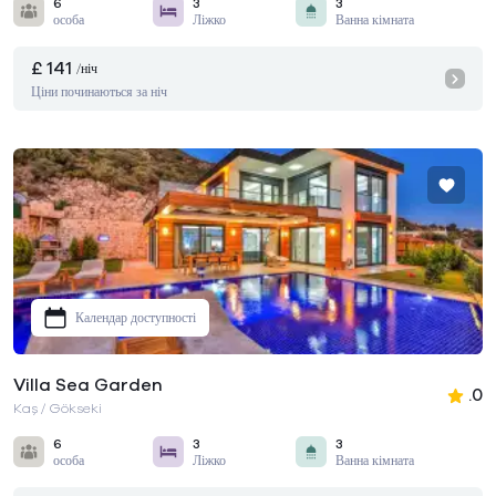
6
3
3
особа
Ліжко
Ванна кімната
£ 141
/ніч
Ціни починаються за ніч
Календар доступності
Villa Sea Garden
.0
Kaş / Gökseki
6
3
3
особа
Ліжко
Ванна кімната