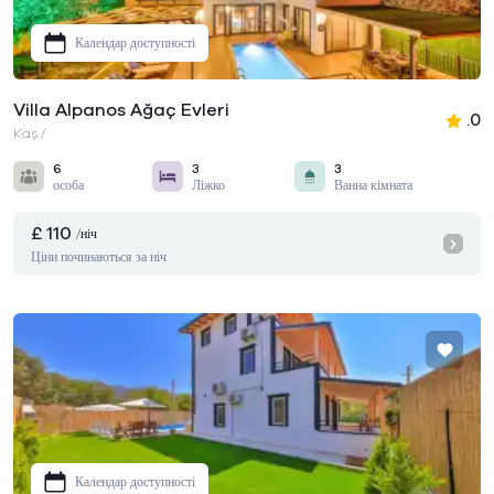
Календар доступності
Villa Alpanos Ağaç Evleri
.0
Kaş /
6
3
3
особа
Ліжко
Ванна кімната
£ 110
/ніч
Ціни починаються за ніч
Календар доступності