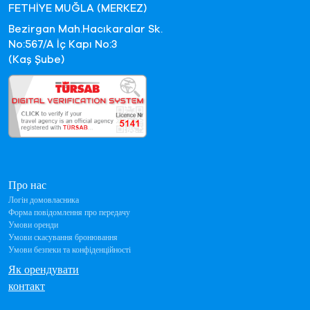
FETHİYE MUĞLA (MERKEZ)
Bezirgan Mah.Hacıkaralar Sk.
No:567/A İç Kapı No:3
(Kaş Şube)
Про нас
Логін домовласника
Форма повідомлення про передачу
Умови оренди
Умови скасування бронювання
Умови безпеки та конфіденційності
Як орендувати
контакт