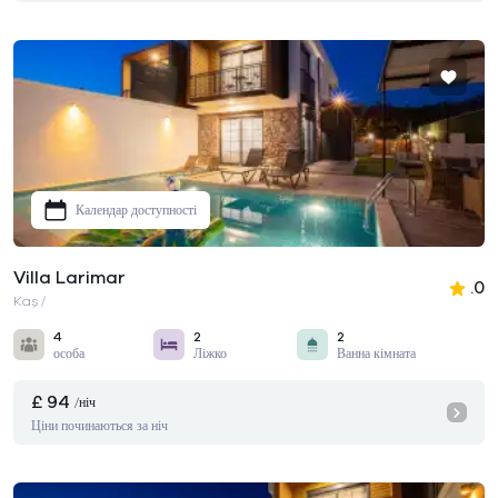
Календар доступності
Villa Larimar
.0
Kaş /
4
2
2
особа
Ліжко
Ванна кімната
£ 94
/ніч
Ціни починаються за ніч