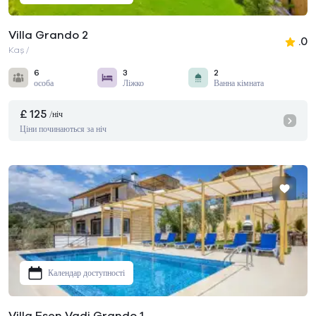
Villa Grando 2
.0
Kaş /
6
3
2
особа
Ліжко
Ванна кімната
£ 125
/ніч
Ціни починаються за ніч
Календар доступності