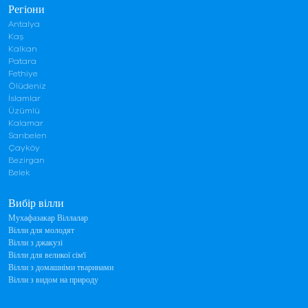
Регіони
Antalya
Kaş
Kalkan
Patara
Fethiye
Ölüdeniz
İslamlar
Üzümlü
Kalamar
Sarıbelen
Çayköy
Bezirgan
Belek
Вибір вілли
Мухафазакар Віллалар
Вілли для молодят
Вілли з джакузі
Вілли для великої сім'ї
Вілли з домашніми тваринами
Вілли з видом на природу