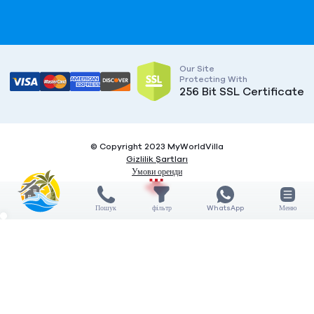
Our Site
Protecting With
256 Bit SSL Certificate
© Copyright 2023 MyWorldVilla
Gizlilik Şartları
Умови оренди
Пошук
фільтр
WhatsApp
Меню
X
X
COMPARE
3
Дата заїзду / виїзду
Features
5 НІЧ
General features
Кількість гостей