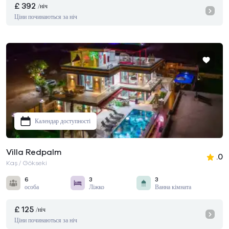
£ 392
/ніч
Ціни починаються за ніч
Календар доступності
Villa Redpalm
.0
Kaş / Gökseki
6
3
3
особа
Ліжко
Ванна кімната
£ 125
/ніч
Ціни починаються за ніч