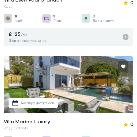
Villa Esen Vadi Grando 1
.0
Kaş /
6
3
3
особа
Ліжко
Ванна кімната
£ 125
/ніч
Ціни починаються за ніч
Календар доступності
Villa Marine Luxury
.0
Kaş / Gökseki