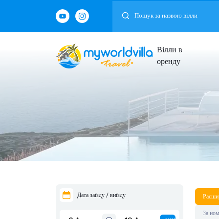
Вілли в
оренду
Дата заїзду / виїзду
Расши
За но