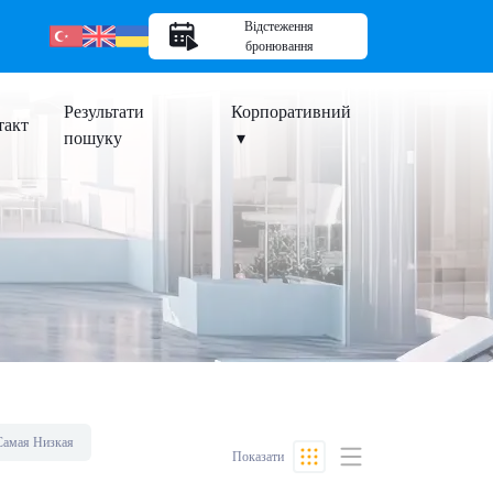
Відстеження
бронювання
Результати
Корпоративний
такт
пошуку
Самая Низкая
Показати