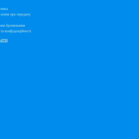
сника
лення про передачу
ння бронювання
та конфіденційності
вати