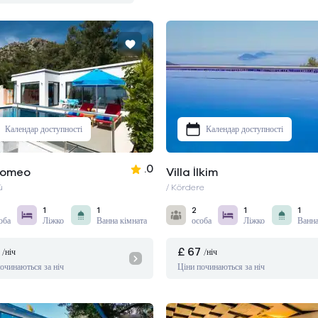
Календар доступності
Календар доступності
.0
 Romeo
Villa İlkim
ü
/ Kördere
1
1
2
1
1
оба
Ліжко
Ванна кімната
особа
Ліжко
Ванна
£ 67
/ніч
/ніч
очинаються за ніч
Ціни починаються за ніч