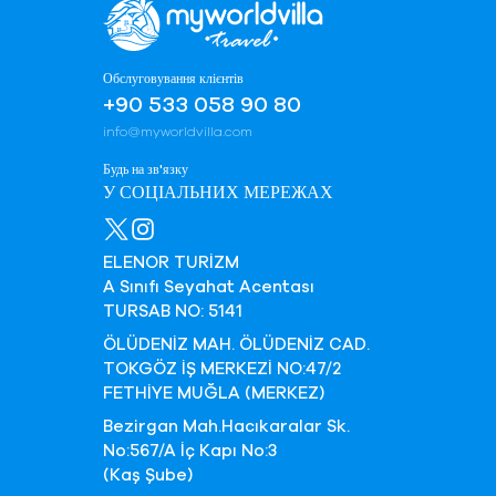
Обслуговування клієнтів
+90 533 058 90 80
info@myworldvilla.com
Будь на зв'язку
У СОЦІАЛЬНИХ МЕРЕЖАХ
ELENOR TURİZM
A Sınıfı Seyahat Acentası
TURSAB NO: 5141
ÖLÜDENİZ MAH. ÖLÜDENİZ CAD.
TOKGÖZ İŞ MERKEZİ NO:47/2
FETHİYE MUĞLA (MERKEZ)
Bezirgan Mah.Hacıkaralar Sk.
No:567/A İç Kapı No:3
(Kaş Şube)