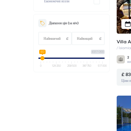
Економічні вілли
Faralya
Çiftlik
Вілли підходять для зимових
Hisarönü
Діапазон цін (за ніч)
місяців
Ovacık
Вілли з домашніми тваринами
£
£
Вілли з видом на природу
Villa 
/ İslamla
Seydikemer
£0
£517 000
2
ос
0
129 250
258 500
387 750
517 000
£ 83
Ціни п