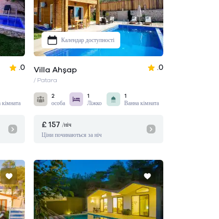
Календар доступності
.0
.0
Villa Ahşap
/ Patara
2
1
1
 кімната
особа
Ліжко
Ванна кімната
£ 157
/ніч
Ціни починаються за ніч