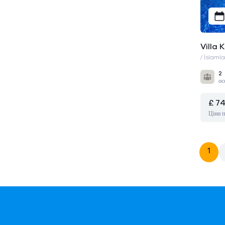
Villa 
/ İslamla
2
ос
£ 7
Ціни п
1