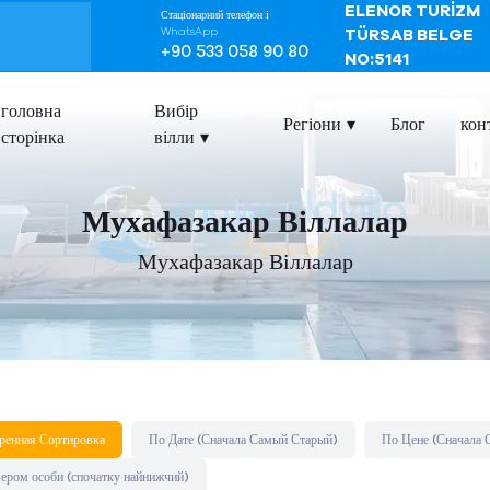
ELENOR TURİZM
Стаціонарний телефон і
WhatsApp
TÜRSAB BELGE
+90 533 058 90 80
NO:5141
головна
Вибір
Регіони
Блог
кон
сторінка
вілли
Мухафазакар Віллалар
Мухафазакар Віллалар
ренная Сортировка
По Дате (Сначала Самый Старый)
По Цене (Сначала 
мером особи (спочатку найнижчий)