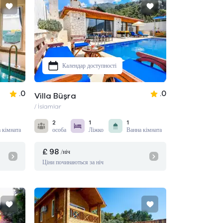
Календар доступності
.0
.0
Villa Büşra
/ İslamlar
2
1
1
 кімната
особа
Ліжко
Ванна кімната
£ 98
/ніч
Ціни починаються за ніч