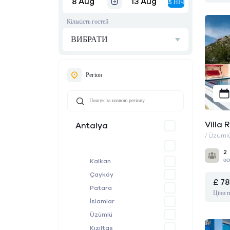
5 НІЧ
Кількість гостей
ВИБРАТИ
Регіон
Villa
Antalya
/ Üzüml
2
ос
Kalkan
Çayköy
£ 78
Patara
Ціни п
İslamlar
Üzümlü
Kızıltaş