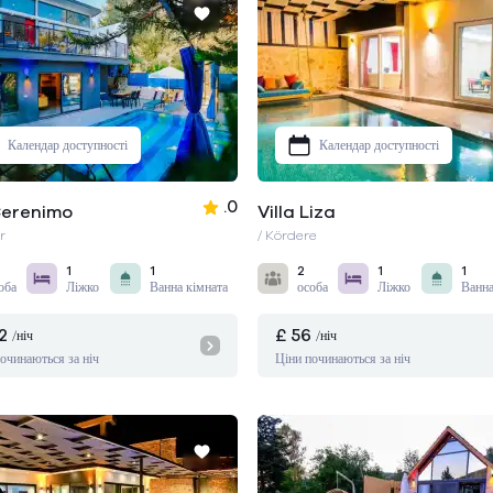
Календар доступності
Календар доступності
.0
 Cerenimo
Villa Liza
r
/ Kördere
1
1
2
1
1
оба
Ліжко
Ванна кімната
особа
Ліжко
Ванна
2
£ 56
/ніч
/ніч
очинаються за ніч
Ціни починаються за ніч