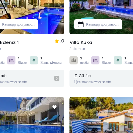
Календар доступності
Календар доступності
.0
Akdeniz 1
Villa Kuka
r
/ İslamlar
1
1
2
1
1
оба
Ліжко
Ванна кімната
особа
Ліжко
Ванна
£ 74
/ніч
/ніч
очинаються за ніч
Ціни починаються за ніч