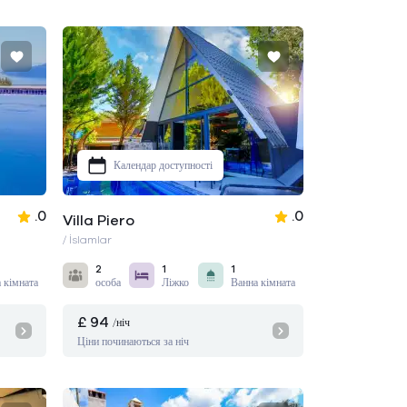
Календар доступності
.0
.0
Villa Piero
/ İslamlar
2
1
1
 кімната
особа
Ліжко
Ванна кімната
£ 94
/ніч
Ціни починаються за ніч