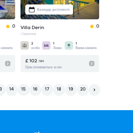
Календар доступності
.0
.0
Villa Derin
/ İslamlar
2
1
1
 кімната
особа
Ліжко
Ванна кімната
£ 102
/ніч
Ціни починаються за ніч
3
14
15
16
17
18
19
20