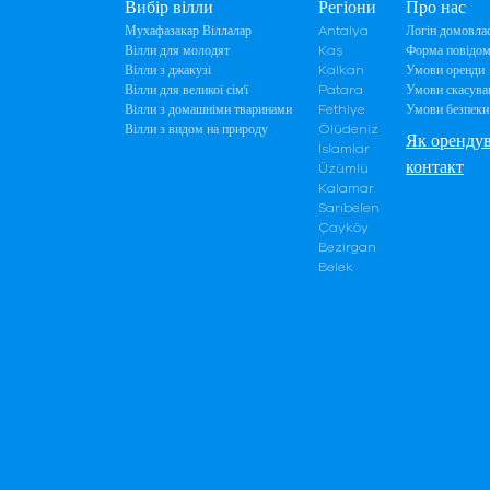
Вибір вілли
Регіони
Про нас
Мухафазакар Віллалар
Antalya
Логін домовла
Вілли для молодят
Kaş
Форма повідом
Вілли з джакузі
Kalkan
Умови оренди
Вілли для великої сім'ї
Patara
Умови скасува
Вілли з домашніми тваринами
Fethiye
Умови безпеки 
Вілли з видом на природу
Ölüdeniz
Як оренду
İslamlar
контакт
Üzümlü
Kalamar
Sarıbelen
Çayköy
Bezirgan
Belek