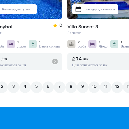
Календар доступності
Календар доступності
.0
Koybal
Villa Sunset 3
r
/ Kalkan
1
1
2
1
1
оба
Ліжко
Ванна кімната
особа
Ліжко
Ванна
4
£ 74
/ніч
/ніч
очинаються за ніч
Ціни починаються за ніч
2
3
4
5
6
7
8
9
10
11
12
1