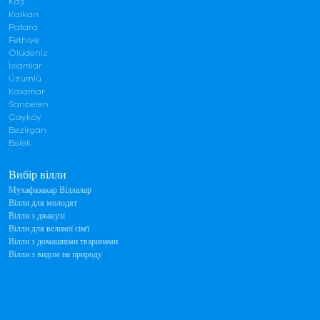
Kaş
Kalkan
Patara
Fethiye
Ölüdeniz
İslamlar
Üzümlü
Kalamar
Sarıbelen
Çayköy
Bezirgan
Belek
Вибір вілли
Мухафазакар Віллалар
Вілли для молодят
Вілли з джакузі
Вілли для великої сім'ї
Вілли з домашніми тваринами
Вілли з видом на природу