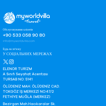
Обслуговування клієнтів
+90 533 058 90 80
info@myworldvilla.com
Будь на зв'язку
У СОЦІАЛЬНИХ МЕРЕЖАХ
ELENOR TURİZM
A Sınıfı Seyahat Acentası
TURSAB NO: 5141
ÖLÜDENİZ MAH. ÖLÜDENİZ CAD.
TOKGÖZ İŞ MERKEZİ NO:47/2
FETHİYE MUĞLA (MERKEZ)
Bezirgan Mah.Hacıkaralar Sk.