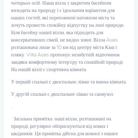
чотирьох осіб. Наша вілла з закритим басейном
виходить на природу і є ідеальним варіантом для
наших гостей, які переповнені натовпом міста та
хочуть провести спокійну відпустку на лоні природи.
Біля басейну нашої вілли, яка підходить для
консервативних сімей, не видно зовні. Вілла Ases
розташована лише за 10 км від центру міста Каш і
пляжу. Villa Ases пропонує незабутній відпочинок
завдяки комфортному інтер'єру та спокійній природі.
На нашій віллі є спортивна кімната.
У першій спальні є двоспальне ліжко та ванна кімната.
У другій спальні є двоспальне ліжко та санвузол.
.
Загальна примітка: наші вілли, розташовані на
природі, регулярно обприскуються від комах і
шкідників. Ця примітка дійсна для кожної з наших