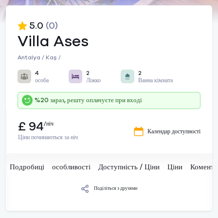
5.0
(0)
Villa Ases
Antalya / Kaş /
4
2
2
особа
Ліжко
Ванна кімната
%20 зараз, решту оплачуєте при вході
£ 94
/ніч
Календар доступності
Ціни починаються за ніч
Подробиці
особливості
Доступність / Ціни
Ціни
Комента
Поділіться з друзями