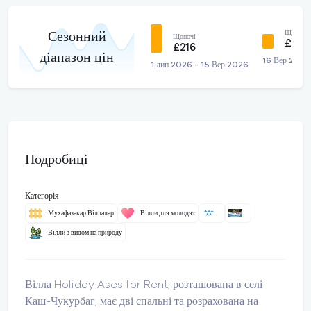
Щоночі
Сезонний
Щоночі
£141
£216
діапазон цін
16 Вер 2026
1 лип 2026 - 15 Вер 2026
Подробиці
Категорія
Мухафазакар Віллалар
Вілли для молодят
Вілли з видом на природу
Вілла Holiday Ases for Rent, розташована в селі
Каш-Чукурбаг, має дві спальні та розрахована на