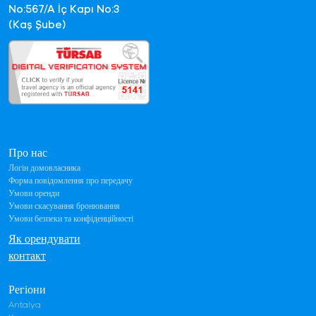
No:567/A İç Kapı No:3
(Kaş Şube)
Про нас
Логін домовласника
Форма повідомлення про передачу
Умови оренди
Умови скасування бронювання
Умови безпеки та конфіденційності
Як орендувати
контакт
Регіони
Antalya