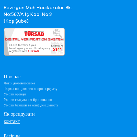
Bezirgan Mah.Hacıkaralar Sk.
No:567/A İç Kapı No:3
(Kaş Şube)
Про нас
Логін домовласника
Форма повідомлення про передачу
Умови оренди
Умови скасування бронювання
Умови безпеки та конфіденційності
Як орендувати
контакт
Регіони