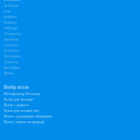
Antalya
Kaş
Kalkan
Patara
Fethiye
Ölüdeniz
İslamlar
Üzümlü
Kalamar
Sarıbelen
Çayköy
Bezirgan
Belek
Вибір вілли
Мухафазакар Віллалар
Вілли для молодят
Вілли з джакузі
Вілли для великої сім'ї
Вілли з домашніми тваринами
Вілли з видом на природу