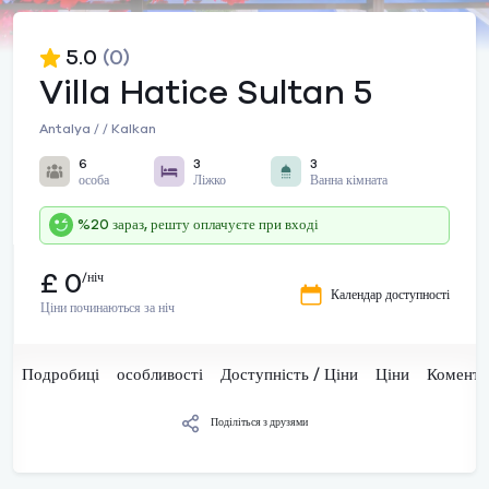
5.0
(0)
Villa Hatice Sultan 5
Antalya / / Kalkan
6
3
3
особа
Ліжко
Ванна кімната
%20 зараз, решту оплачуєте при вході
£ 0
/ніч
Календар доступності
Ціни починаються за ніч
Подробиці
особливості
Доступність / Ціни
Ціни
Комента
Поділіться з друзями