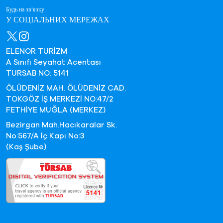
Будь на зв'язку
У СОЦІАЛЬНИХ МЕРЕЖАХ
ELENOR TURİZM
A Sınıfı Seyahat Acentası
TURSAB NO: 5141
ÖLÜDENİZ MAH. ÖLÜDENİZ CAD.
TOKGÖZ İŞ MERKEZİ NO:47/2
FETHİYE MUĞLA (MERKEZ)
Bezirgan Mah.Hacıkaralar Sk.
No:567/A İç Kapı No:3
(Kaş Şube)