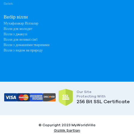
Belek
Вибір вілли
Мухафазакар Віллалар
Вілли для молодят
Вілли з джакузі
Вілли для великої сім'ї
Вілли з домашніми тваринами
Вілли з видом на природу
Our Site
Protecting With
256 Bit SSL Certificate
© Copyright 2023 MyWorldVilla
Gizlilik Şartları