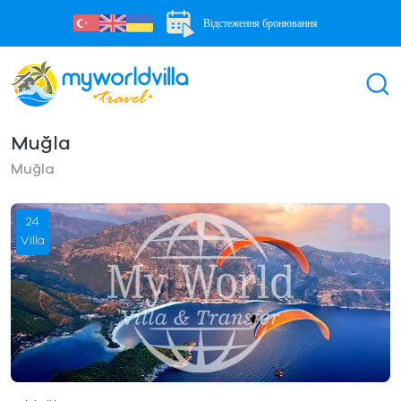
Відстеження бронювання
Muğla
Muğla
24
Villa