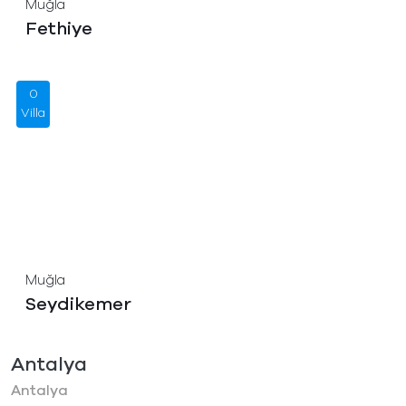
Muğla
Fethiye
0
Villa
Muğla
Seydikemer
Antalya
Antalya