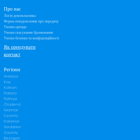
Про нас
Логін домовласника
Форма повідомлення про передачу
Умови оренди
Умови скасування бронювання
Умови безпеки та конфіденційності
Як орендувати
контакт
Регіони
Antalya
Kaş
Kalkan
Patara
Fethiye
Ölüdeniz
İslamlar
Üzümlü
Kalamar
Sarıbelen
Çayköy
Bezirgan