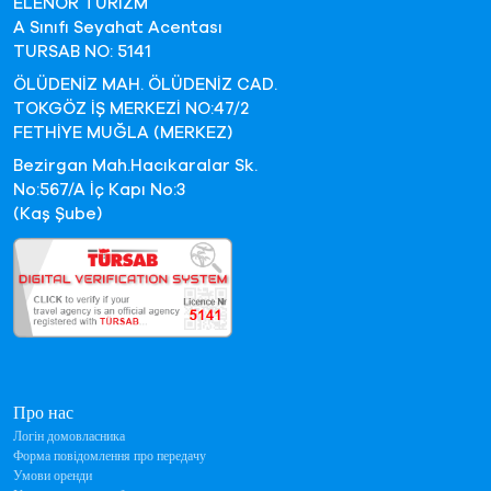
ELENOR TURİZM
A Sınıfı Seyahat Acentası
TURSAB NO: 5141
ÖLÜDENİZ MAH. ÖLÜDENİZ CAD.
TOKGÖZ İŞ MERKEZİ NO:47/2
FETHİYE MUĞLA (MERKEZ)
Bezirgan Mah.Hacıkaralar Sk.
No:567/A İç Kapı No:3
(Kaş Şube)
Про нас
Логін домовласника
Форма повідомлення про передачу
Умови оренди