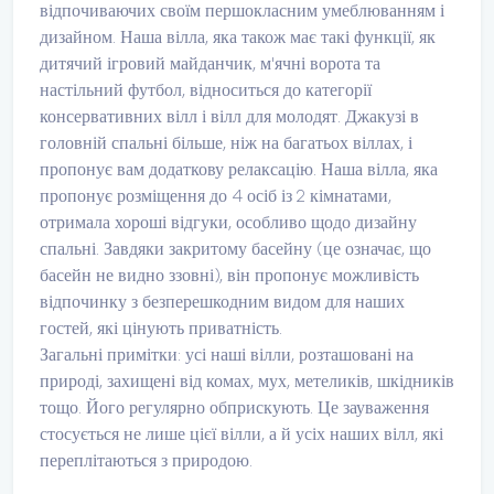
відпочиваючих своїм першокласним умеблюванням і
дизайном. Наша вілла, яка також має такі функції, як
дитячий ігровий майданчик, м'ячні ворота та
настільний футбол, відноситься до категорії
консервативних вілл і вілл для молодят. Джакузі в
головній спальні більше, ніж на багатьох віллах, і
пропонує вам додаткову релаксацію. Наша вілла, яка
пропонує розміщення до 4 осіб із 2 кімнатами,
отримала хороші відгуки, особливо щодо дизайну
спальні. Завдяки закритому басейну (це означає, що
басейн не видно ззовні), він пропонує можливість
відпочинку з безперешкодним видом для наших
гостей, які цінують приватність.
Загальні примітки: усі наші вілли, розташовані на
природі, захищені від комах, мух, метеликів, шкідників
тощо. Його регулярно обприскують. Це зауваження
стосується не лише цієї вілли, а й усіх наших вілл, які
переплітаються з природою.