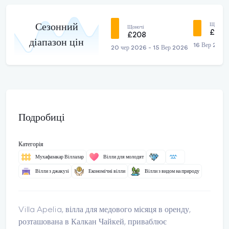
Щоночі
Сезонний
Щоночі
£172
£208
діапазон цін
16 Вер 2026
20 чер 2026 - 15 Вер 2026
Подробиці
Категорія
Мухафазакар Віллалар
Вілли для молодят
Вілли з джакузі
Економічні вілли
Вілли з видом на природу
Villa Apelia, вілла для медового місяця в оренду,
розташована в Калкан Чайкей, приваблює