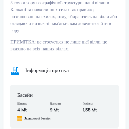
З точки зору географічної структури, наші вілли в
Калкані та навколишніх селах, як правило,
розташовані на схилах, тому, збираючись на вілли або
оглядаючи визначні пам'ятки, вам доведеться йти в
гору.
ПРИМІТКА: це стосується не лише цієї вілли, це
вказано на всіх наших віллах.
Інформація про пул
Басейн
Ширина
Довжина
Глибина
4 Mt
9 Mt
1,55 Mt
Захищений басейн