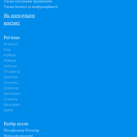
Умови скасування бронювання
Умови безпеки та конфіденційності
Як орендувати
контакт
Регіони
Antalya
Kaş
Kalkan
Patara
Fethiye
Ölüdeniz
İslamlar
Üzümlü
Kalamar
Sarıbelen
Çayköy
Bezirgan
Belek
Вибір вілли
Мухафазакар Віллалар
Вілли для молодят