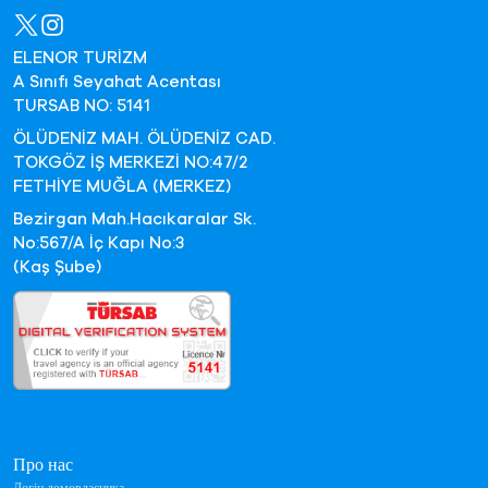
ELENOR TURİZM
A Sınıfı Seyahat Acentası
TURSAB NO: 5141
ÖLÜDENİZ MAH. ÖLÜDENİZ CAD.
TOKGÖZ İŞ MERKEZİ NO:47/2
FETHİYE MUĞLA (MERKEZ)
Bezirgan Mah.Hacıkaralar Sk.
No:567/A İç Kapı No:3
(Kaş Şube)
Про нас