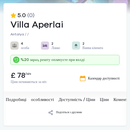
5.0
(0)
Villa Aperlai
Antalya / /
4
2
2
особа
Ліжко
Ванна кімната
%20 зараз, решту оплачуєте при вході
£ 78
/ніч
Календар доступності
Ціни починаються за ніч
Подробиці
особливості
Доступність / Ціни
Ціни
Комента
Поділіться з друзями