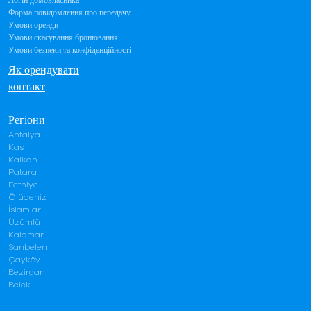
Логін домовласника
Форма повідомлення про передачу
Умови оренди
Умови скасування бронювання
Умови безпеки та конфіденційності
Як орендувати
контакт
Регіони
Antalya
Kaş
Kalkan
Patara
Fethiye
Ölüdeniz
İslamlar
Üzümlü
Kalamar
Sarıbelen
Çayköy
Bezirgan
Belek