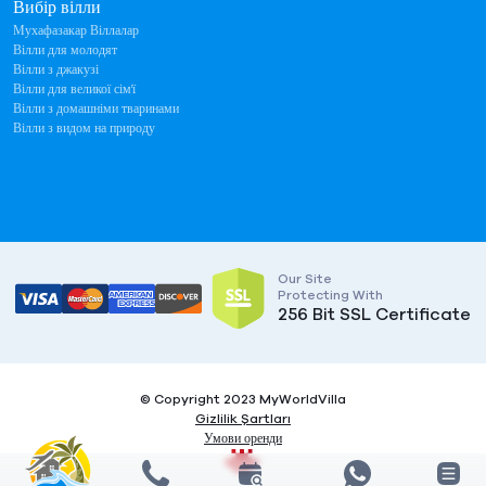
Вибір вілли
Мухафазакар Віллалар
Вілли для молодят
Вілли з джакузі
Вілли для великої сім'ї
Вілли з домашніми тваринами
Вілли з видом на природу
Our Site
Protecting With
256 Bit SSL Certificate
© Copyright 2023 MyWorldVilla
Gizlilik Şartları
Умови оренди