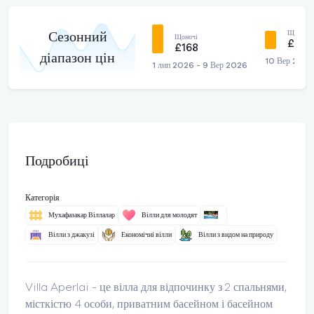
Щоночі
Сезонний
Щоночі
£123
£168
діапазон цін
10 Вер 2026
1 лип 2026 - 9 Вер 2026
Подробиці
Категорія
Мухафазакар Віллалар
Вілли для молодят
Вілли з джакузі
Економічні вілли
Вілли з видом на природу
Villa Aperlai - це вілла для відпочинку з 2 спальнями,
місткістю 4 особи, приватним басейном і басейном