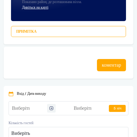
Показано район, де розташована вілла.
Дивіться на карті
ПРИМІТКА
коментар
Вхід / Дата виходу
5 ніч
Кількість гостей
Виберіть