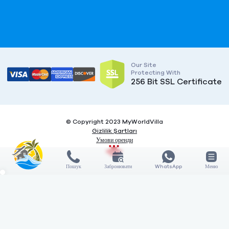
Our Site
Protecting With
256 Bit SSL Certificate
© Copyright 2023 MyWorldVilla
Gizlilik Şartları
Умови оренди
Пошук
Забронювати
WhatsApp
Меню
X
X
COMPARE
3
Features