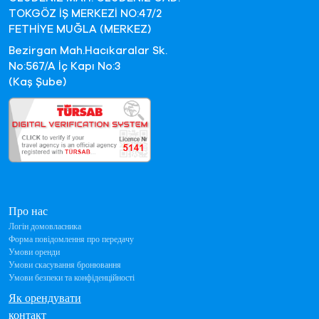
TOKGÖZ İŞ MERKEZİ NO:47/2
FETHİYE MUĞLA (MERKEZ)
Bezirgan Mah.Hacıkaralar Sk.
No:567/A İç Kapı No:3
(Kaş Şube)
Про нас
Логін домовласника
Форма повідомлення про передачу
Умови оренди
Умови скасування бронювання
Умови безпеки та конфіденційності
Як орендувати
контакт