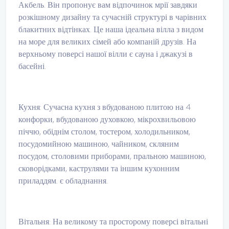
Акбель. Він пропонує вам відпочинок мрії завдяки
розкішному дизайну та сучасній структурі в чарівних
блакитних відтінках. Це наша ідеальна вілла з видом
на море для великих сімей або компаній друзів. На
верхньому поверсі нашої вілли є сауна і джакузі в
басейні.
Кухня: Сучасна кухня з вбудованою плитою на 4
конфорки, вбудованою духовкою, мікрохвильовою
піччю, обіднім столом, тостером, холодильником,
посудомийною машиною, чайником, скляним
посудом, столовими приборами, пральною машиною,
сковорідками, каструлями та іншим кухонним
приладдям. є обладнання.
Вітальня: На великому та просторому поверсі вітальні