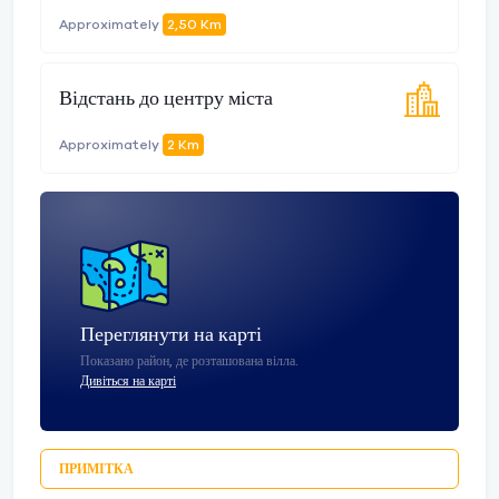
Approximately
2,50 Km
Відстань до центру міста
Approximately
2 Km
Переглянути на карті
Показано район, де розташована вілла.
Дивіться на карті
ПРИМІТКА