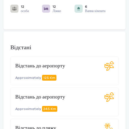
12
12
6
особа
Ліжко
Ванна кімната
Відстані
Відстань до аеропорту
Approximately
125 Km
Відстань до аеропорту
Approximately
245 Km
Відстань до пляжу