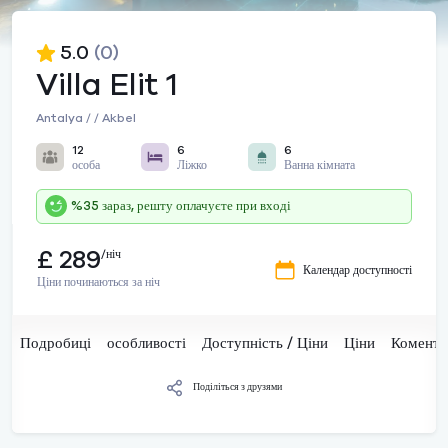
5.0
(0)
Villa Elit 1
Antalya / / Akbel
12
6
6
особа
Ліжко
Ванна кімната
%35 зараз, решту оплачуєте при вході
£ 289
/ніч
Календар доступності
Ціни починаються за ніч
Подробиці
особливості
Доступність / Ціни
Ціни
Комента
Поділіться з друзями