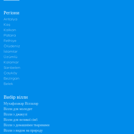
Регіони
Antalya
Kaş
Kalkan
Patara
Fethiye
Ölüdeniz
İslamlar
Üzümlü
Kalamar
Sarıbelen
Çayköy
Bezirgan
Belek
Вибір вілли
Мухафазакар Віллалар
Вілли для молодят
Вілли з джакузі
Вілли для великої сім'ї
Вілли з домашніми тваринами
Вілли з видом на природу