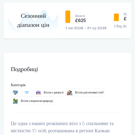
Щоночі
Сезонний
Щоночі
£44
£625
діапазон цін
1 Вер 2026 
1 лип 2026 - 31 сер 2026
Подробиці
Категорія
Вілли з джакузі
Вілли для великої сім'ї
Вілли з видом на природу
Це одна з наших розкішних вілл з 5 спальнями та
місткістю 10 осіб, розташована в регіоні Калкан