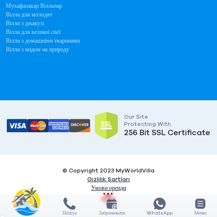
Мухафазакар Віллалар
Вілли для молодят
Вілли з джакузі
Вілли для великої сім'ї
Вілли з домашніми тваринами
Вілли з видом на природу
Our Site
Protecting With
256 Bit SSL Certificate
© Copyright 2023 MyWorldVilla
Gizlilik Şartları
Умови оренди
Пошук
Забронювати
WhatsApp
Меню