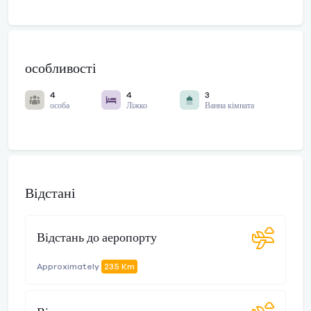
особливості
4
4
3
особа
Ліжко
Ванна кімната
Відстані
Відстань до аеропорту
Approximately
235 Km