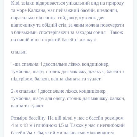
Ківі, звідки відкривається унікальний вид на природу
та море Калкана, має пейзажний басейн, шезлонги,
парасольки від сонця, гойдалку, куточок для
відпочинку та обідній стіл, за яким можна повечеряти
з близькими, спостерігаючи за заходом сонця. . Також
на нашій віллі є критий басейн і джакузі.
спальні
1-ша спальня: 1 двоспальне ліжко, кондиціонер,
тумбочка, шафа, столик для макіяжу, джакузі, басейн з
підігрівом, балкон, ванна кімната та туалет.
2-я спальня: 1 двоспальне ліжко, кондиціонер,
тумбочка, шафа для одягу, столик для макіяжу, балкон,
ванна та туалет.
Розміри басейну: На цій віллі у нас є басейн розміром
4 м х 10 м і глибиною 1,5 м. Також у нас є неглибокий
басейн 2м х 4м, який ми називаємо мілководним