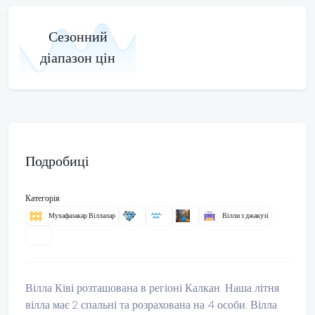
Сезонний
діапазон цін
Подробиці
Категорія
Мухафазакар Віллалар
Вілли з джакузі
Вілла Ківі розташована в регіоні Калкан. Наша літня
вілла має 2 спальні та розрахована на 4 особи. Вілла