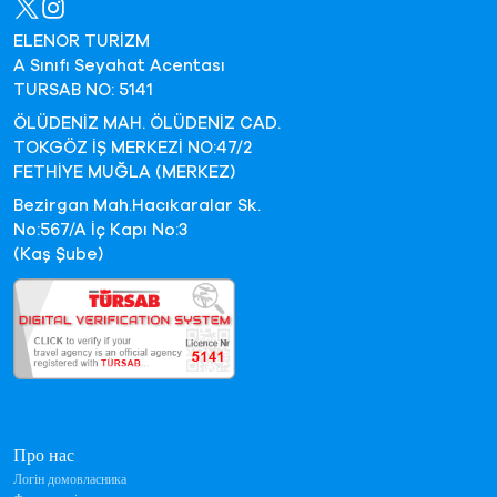
ELENOR TURİZM
A Sınıfı Seyahat Acentası
TURSAB NO: 5141
ÖLÜDENİZ MAH. ÖLÜDENİZ CAD.
TOKGÖZ İŞ MERKEZİ NO:47/2
FETHİYE MUĞLA (MERKEZ)
Bezirgan Mah.Hacıkaralar Sk.
No:567/A İç Kapı No:3
(Kaş Şube)
Про нас
Логін домовласника