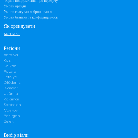
Форма повідомлення про передачу
Умови оренди
Умови скасування бронювання
Умови безпеки та конфіденційності
Як орендувати
контакт
Регіони
Antalya
Kaş
Kalkan
Patara
Fethiye
Ölüdeniz
İslamlar
Üzümlü
Kalamar
Sarıbelen
Çayköy
Bezirgan
Belek
Вибір вілли