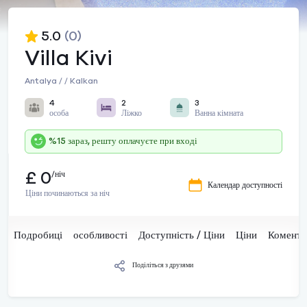
5.0
(0)
Villa Kivi
Antalya / / Kalkan
4
2
3
особа
Ліжко
Ванна кімната
%15 зараз, решту оплачуєте при вході
£ 0
/ніч
Календар доступності
Ціни починаються за ніч
Подробиці
особливості
Доступність / Ціни
Ціни
Комента
Поділіться з друзями